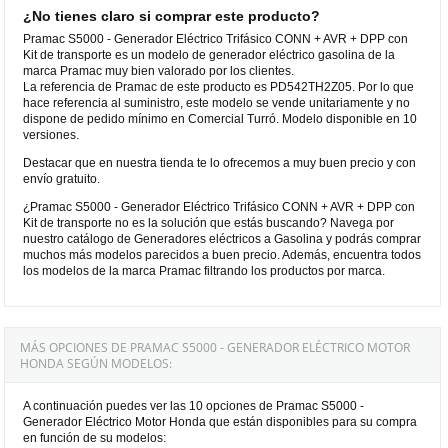
¿No tienes claro si comprar este producto?
Pramac S5000 - Generador Eléctrico Trifásico CONN + AVR + DPP con
Kit de transporte es un modelo de generador eléctrico gasolina de la
marca Pramac muy bien valorado por los clientes.
La referencia de Pramac de este producto es PD542TH2Z05. Por lo que
hace referencia al suministro, este modelo se vende unitariamente y no
dispone de pedido mínimo en Comercial Turró. Modelo disponible en 10
versiones.
Destacar que en nuestra tienda te lo ofrecemos a muy buen precio y con
envío gratuito.
¿Pramac S5000 - Generador Eléctrico Trifásico CONN + AVR + DPP con
Kit de transporte no es la solución que estás buscando? Navega por
nuestro catálogo de Generadores eléctricos a Gasolina y podrás comprar
muchos más modelos parecidos a buen precio. Además, encuentra todos
los modelos de la marca Pramac filtrando los productos por marca.
MÁS OPCIONES DE PRAMAC S5000 - GENERADOR ELÉCTRICO MOTOR
HONDA SEGÚN MODELOS:
A continuación puedes ver las 10 opciones de Pramac S5000 -
Generador Eléctrico Motor Honda que están disponibles para su compra
en función de su modelos: