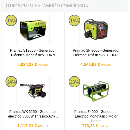
OTROS CLIENTES TAMBIÉN COMPRARON:
Pramac S12000 - Generador Eléctrico Monofásico CONN
Pramac SP 8000 - Generador Eléct
15%
15%
Pramac S12000 - Generador
Pramac SP 8000 - Generador
Eléctrico Monofásico CONN
Eléctrico Trifásico AVR + IPP...
5.024,22 €
4.540,83 €
IVA incl.
IVA incl.
Pramac WX 6250 - Generador eléctrico 5500W Trifásico AVR (Arran
Pramac E4000 - Generador Eléctr
24%
23%
Pramac WX 6250 - Generador
Pramac E4000 - Generador
eléctrico 5500W Trifásico AVR...
Eléctrico Monofásico Motor
Honda
1.117,31 €
773,31 €
IVA incl.
IVA incl.