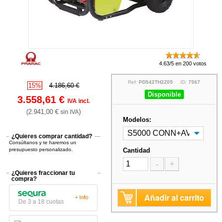
4.63/5 en 200 votos
Ref:
PD542TH2Z05
ID:
7567
15%
4.186,60 €
Disponible
3.558,61 €
IVA incl.
(2.941,00 €
)
sin IVA
Modelos:
¿Quieres comprar cantidad?
Consúltanos y te haremos un
presupuesto personalizado.
Cantidad
-
+
¿Quieres fraccionar tu
compra?
Añadir al carrito
+ Info
De 3 a 18 cuotas