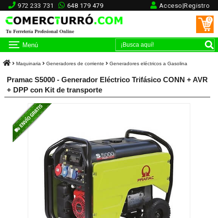
972 233 731
648 179 479
Acceso|Registro
0
Tu Ferretería Profesional Online
Menú
Maquinaria
Generadores de corriente
Generadores eléctricos a Gasolina
Pramac S5000 - Generador Eléctrico Trifásico CONN + AVR
+ DPP con Kit de transporte