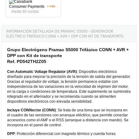
+ Info
Hasta 60 cuotas
INFORMACIÓN DETALLADA DE PRAMAC S5000 - GENERADOR
ELÉCTRICO TRIFÁSICO CONN + AVR + DPP CON KIT DE TRANSPORTE:
Grupo Electrógeno Pramac S5000 Trifásico CONN + AVR +
DPP con Kit de transporte
Ref. PD542TH2Z05
Con Automatic Voltage Regulator (AVR)
: Dispositivo electrónico
diseñado para mejorar la precisión de la tensión de salida del generador.
Gracias al regulador de voltaje, la tensión permanece estable con
independencia de las variaciones en la velocidad de régimen del motor,
en la carga o condiciones de temperatura. Este suplemento se suministra
integrado en el alternador y se recomienda cuando se alimenten
dispositivos electrónicos con elevada sensibilidad.
Incluye CONNector (CONN)
: Se trata de una toma que se incorpora en
el cuadro de las versiones con arranque eléctrico, que permite conectar
accesorios como el AMF o el RSS (arranque a distancia con mando). Se
incorpora en el panel de control.
DPP
: Protección diferencial con magneto térmico y cuenta horas.