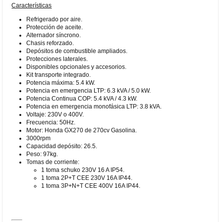
Características
Refrigerado por aire.
Protección de aceite.
Alternador síncrono.
Chasis reforzado.
Depósitos de combustible ampliados.
Protecciones laterales.
Disponibles opcionales y accesorios.
Kit transporte integrado.
Potencia máxima: 5.4 kW.
Potencia en emergencia LTP: 6.3 kVA / 5.0 kW.
Potencia Continua COP: 5.4 kVA / 4.3 kW.
Potencia en emergencia monofásica LTP: 3.8 kVA.
Voltaje: 230V o 400V.
Frecuencia: 50Hz.
Motor: Honda GX270 de 270cv Gasolina.
3000rpm
Capacidad depósito: 26.5.
Peso: 97kg.
Tomas de corriente:
1 toma schuko 230V 16 A IP54.
1 toma 2P+T CEE 230V 16A IP44.
1 toma 3P+N+T CEE 400V 16A IP44.