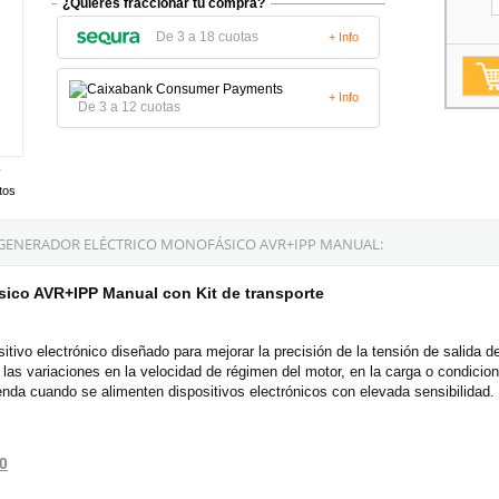
¿Quieres fraccionar tu compra?
De 3 a 18 cuotas
+ Info
+ Info
De 3 a 12 cuotas
tos
 GENERADOR ELÉCTRICO MONOFÁSICO AVR+IPP MANUAL:
ico AVR+IPP Manual con Kit de transporte
sitivo electrónico diseñado para mejorar la precisión de la tensión de salida de
las variaciones en la velocidad de régimen del motor, en la carga o condici
enda cuando se alimenten dispositivos electrónicos con elevada sensibilidad.
0