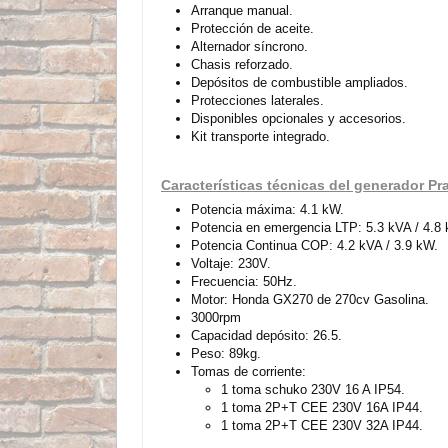
Arranque manual.
Protección de aceite.
Alternador síncrono.
Chasis reforzado.
Depósitos de combustible ampliados.
Protecciones laterales.
Disponibles opcionales y accesorios.
Kit transporte integrado.
Características técnicas del generador P
Potencia máxima: 4.1 kW.
Potencia en emergencia LTP: 5.3 kVA / 4.8
Potencia Continua COP: 4.2 kVA / 3.9 kW.
Voltaje: 230V.
Frecuencia: 50Hz.
Motor: Honda GX270 de 270cv Gasolina.
3000rpm
Capacidad depósito: 26.5.
Peso: 89kg.
Tomas de corriente:
1 toma schuko 230V 16 A IP54.
1 toma 2P+T CEE 230V 16A IP44.
1 toma 2P+T CEE 230V 32A IP44.