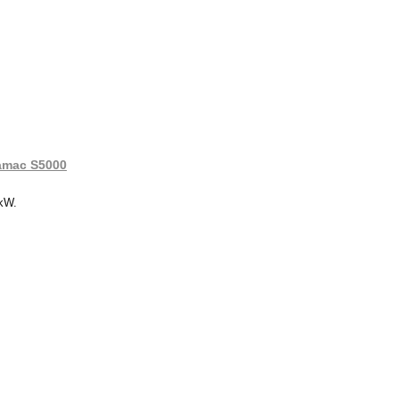
ramac S5000
 kW.