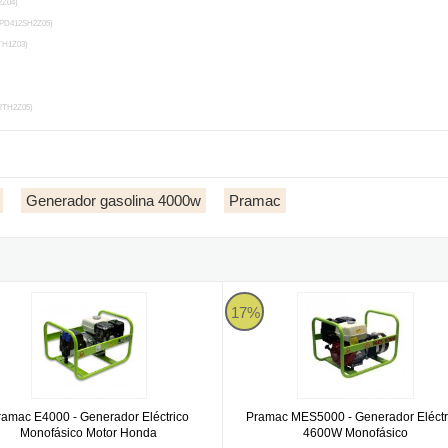
2Z04)
 PD412SH2Z05)
TH1Z03)
2TH2Z05)
Generador gasolina 4000w
Pramac
sico AVR
 E4000 - Generador Eléctrico Monofásico Motor Honda
Pramac MES5000 - Generador Elé
17%
ramac E4000 - Generador Eléctrico
Pramac MES5000 - Generador Eléctr
Monofásico Motor Honda
4600W Monofásico