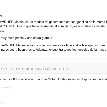
o?
AVR+IPP Manual es un modelo de generador eléctrico gasolina de la marca P
12SH1Z03. Por lo que hace referencia al suministro, este modelo se vende 
es.
 muy buen precio y con envío gratuito.
 AVR+IPP Manual no es la solución que estás buscando? Navega por nuestro
arecidos a buen precio. Además, encuentra todos los modelos de la marca P
OR ELÉCTRICO MOTOR HONDA SEGÚN MODELOS:
ramac S5000 - Generador Eléctrico Motor Honda que están disponibles para s
412SH1Z03)
Z02)