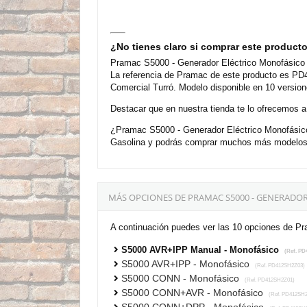
¿No tienes claro si comprar este product
Pramac S5000 - Generador Eléctrico Monofásico 
La referencia de Pramac de este producto es PD4
Comercial Turró. Modelo disponible en 10 version
Destacar que en nuestra tienda te lo ofrecemos a
¿Pramac S5000 - Generador Eléctrico Monofásico
Gasolina y podrás comprar muchos más modelos p
MÁS OPCIONES DE PRAMAC S5000 - GENERAD
A continuación puedes ver las 10 opciones de P
S5000 AVR+IPP Manual - Monofásico
(Ref. PD
S5000 AVR+IPP - Monofásico
(Ref. PD412SH2Z03)
S5000 CONN - Monofásico
(Ref. PD412SH2Z01)
S5000 CONN+AVR - Monofásico
(Ref. PD412SH2