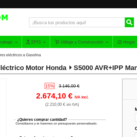
rabajo
EPIS
Utillaje y Construcción
Hogar
es eléctricos a Gasolina
léctrico Motor Honda
S5000 AVR+IPP Manu
15%
3.146,00 €
2.674,10 €
IVA incl.
(2.210,00 €
)
sin IVA
¿Quieres comprar cantidad?
Consúltanos y te haremos un presupuesto personalizado.