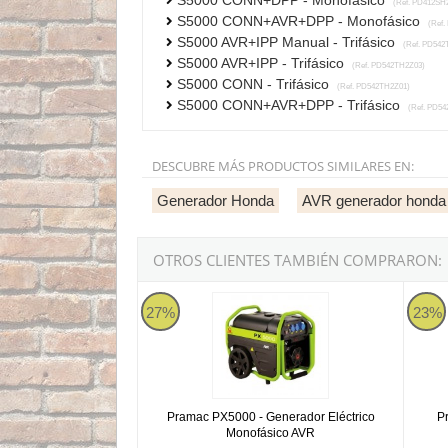
S5000 CONN+DPP - Monofásico
(Ref. PD412SH
S5000 CONN+AVR+DPP - Monofásico
(Ref.
S5000 AVR+IPP Manual - Trifásico
(Ref. PD542
S5000 AVR+IPP - Trifásico
(Ref. PD542TH2Z03)
S5000 CONN - Trifásico
(Ref. PD542TH2Z01)
S5000 CONN+AVR+DPP - Trifásico
(Ref. PD54
DESCUBRE MÁS PRODUCTOS SIMILARES EN:
Generador Honda
AVR generador honda
OTROS CLIENTES TAMBIÉN COMPRARON:
Pramac PX5000 - Generador Eléctrico Monofá
Pramac
27%
23%
Pramac PX5000 - Generador Eléctrico
P
Monofásico AVR