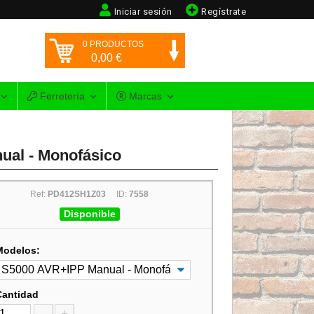
Iniciar sesión
Regístrate
0
PRODUCTOS
0,00
€
Ferretería
Marcas
al - Monofásico
Ref:
PD412SH1Z03
ID:
7558
Disponible
Modelos:
Cantidad