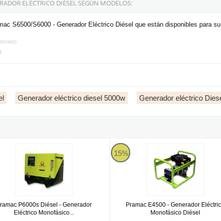
ERADOR ELÉCTRICO DIÉSEL SEGÚN MODELOS:
mac S6500/S6000 - Generador Eléctrico Diésel que están disponibles para s
82SY4002)
)
el
Generador eléctrico diesel 5000w
Generador eléctrico Diese
rifásico CONN con ruedas incluidas
c P6000s Diésel - Generador Eléctrico Monofásico CONN + DPP su
Pramac E4500 - Generador Eléctr
15%
ramac P6000s Diésel - Generador
Pramac E4500 - Generador Eléctri
Eléctrico Monofásico...
Monofásico Diésel