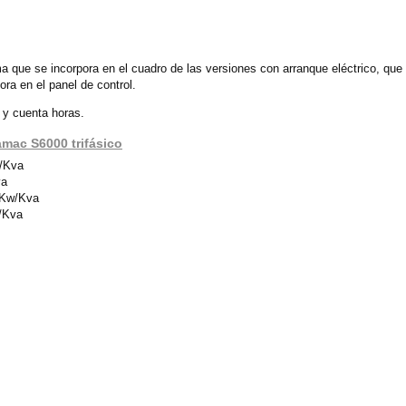
ma que se incorpora en el cuadro de las versiones con arranque eléctrico, qu
ra en el panel de control.
 y cuenta horas.
amac S6000 trifásico
w/Kva
va
 Kw/Kva
w/Kva