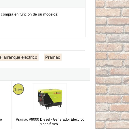
u compra en función de su modelos:
l arranque eléctrico
Pramac
perinsonoro
ico Monofásico Diésel
Pramac P9000 Diésel - Generador Eléctrico Monofásico CO
15%
co
Pramac P9000 Diésel - Generador Eléctrico
Monofásico...