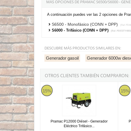
MÁS OPCIONES DE PRAMAC S6500/S6000 - GEN
A continuación puedes ver las 2 opciones de Pra
S6500 - Monofásico (CONN + DPP)
(Ref. PD4
S6000 - Trifásico (CONN + DPP)
(Ref. PD572TY4001
DESCUBRE MÁS PRODUCTOS SIMILARES EN:
Generador gasoil
Generador 6000w dies
OTROS CLIENTES TAMBIÉN COMPRARON:
Pramac P12000 Diésel - Generador Eléctrico T
Prama
15%
15%
Pramac P12000 Diésel - Generador
P
Eléctrico Trifásico...