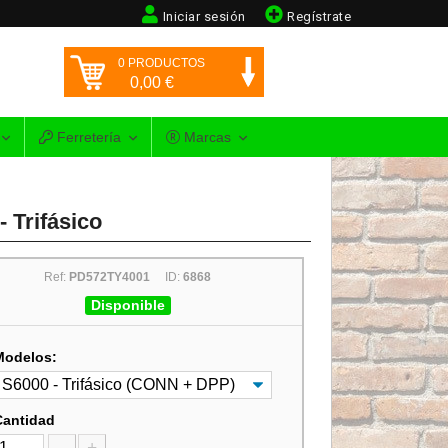
Iniciar sesión
Regístrate
0
PRODUCTOS
0,00
€
Ferretería
Marcas
 Trifásico
Ref:
PD572TY4001
ID:
6868
Disponible
Modelos:
Cantidad
-
+