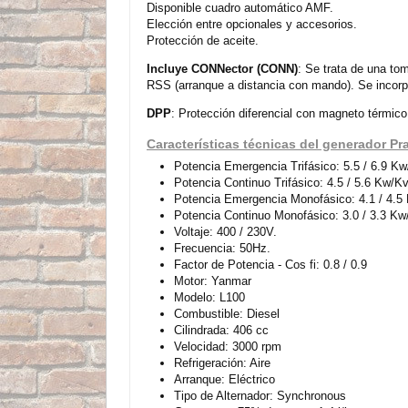
Disponible cuadro automático AMF.
Elección entre opcionales y accesorios.
Protección de aceite.
Incluye CONNector (CONN)
: Se trata de una to
RSS (arranque a distancia con mando). Se incorpo
DPP
: Protección diferencial con magneto térmico
Características técnicas del generador Pr
Potencia Emergencia Trifásico: 5.5 / 6.9 K
Potencia Continuo Trifásico: 4.5 / 5.6 Kw/K
Potencia Emergencia Monofásico: 4.1 / 4.5
Potencia Continuo Monofásico: 3.0 / 3.3 K
Voltaje: 400 / 230V.
Frecuencia: 50Hz.
Factor de Potencia - Cos fi: 0.8 / 0.9
Motor: Yanmar
Modelo: L100
Combustible: Diesel
Cilindrada: 406 cc
Velocidad: 3000 rpm
Refrigeración: Aire
Arranque: Eléctrico
Tipo de Alternador: Synchronous