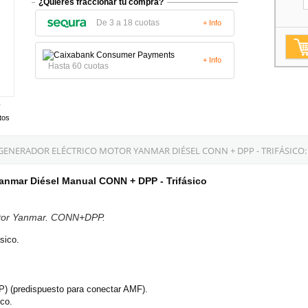
¿Quieres fraccionar tu compra?
De 3 a 18 cuotas
+ Info
+ Info
Hasta 60 cuotas
tos
GENERADOR ELÉCTRICO MOTOR YANMAR DIÉSEL CONN + DPP - TRIFÁSICO:
nmar Diésel Manual CONN + DPP - Trifásico
otor Yanmar. CONN+DPP.
sico.
P) (predispuesto para conectar AMF).
ico.