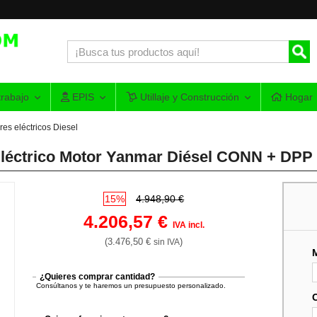
rabajo
EPIS
Utillaje y Construcción
Hogar
es eléctricos Diesel
éctrico Motor Yanmar Diésel CONN + DPP -
15%
4.948,90 €
4.206,57 €
IVA incl.
(3.476,50 €
)
sin IVA
¿Quieres comprar cantidad?
Consúltanos y te haremos un presupuesto personalizado.