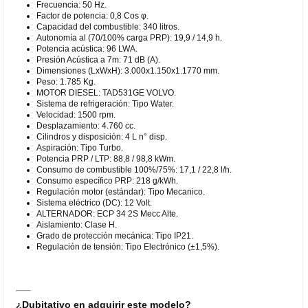
Frecuencia: 50 Hz.
Factor de potencia: 0,8 Cos φ.
Capacidad del combustible: 340 litros.
Autonomía al (70/100% carga PRP): 19,9 / 14,9 h.
Potencia acústica: 96 LWA.
Presión Acústica a 7m: 71 dB (A).
Dimensiones (LxWxH): 3.000x1.150x1.1770 mm.
Peso: 1.785 Kg.
MOTOR DIESEL: TAD531GE VOLVO.
Sistema de refrigeración: Tipo Water.
Velocidad: 1500 rpm.
Desplazamiento: 4.760 cc.
Cilindros y disposición: 4 L n° disp.
Aspiración: Tipo Turbo.
Potencia PRP / LTP: 88,8 / 98,8 kWm.
Consumo de combustible 100%/75%: 17,1 / 22,8 l/h.
Consumo específico PRP: 218 g/kWh.
Regulación motor (estándar): Tipo Mecanico.
Sistema eléctrico (DC): 12 Volt.
ALTERNADOR: ECP 34 2S Mecc Alte.
Aislamiento: Clase H.
Grado de protección mecánica: Tipo IP21.
Regulación de tensión: Tipo Electrónico (±1,5%).
¿Dubitativo en adquirir este modelo?