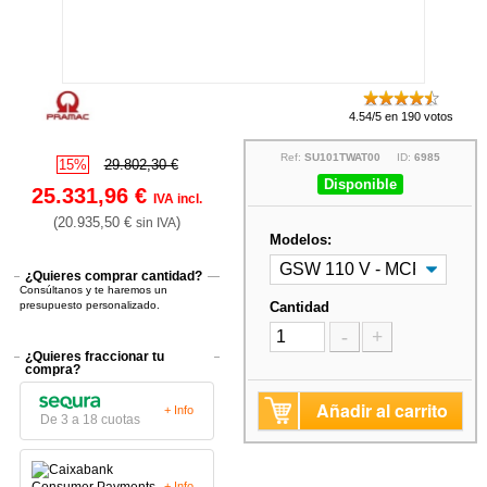
4.54/5 en 190 votos
Ref:
SU101TWAT00
ID:
6985
15%
29.802,30 €
Disponible
25.331,96 €
IVA incl.
(20.935,50 €
)
sin IVA
Modelos:
¿Quieres comprar cantidad?
Consúltanos y te haremos un
presupuesto personalizado.
Cantidad
-
+
¿Quieres fraccionar tu
compra?
Añadir al carrito
+ Info
De 3 a 18 cuotas
+ Info