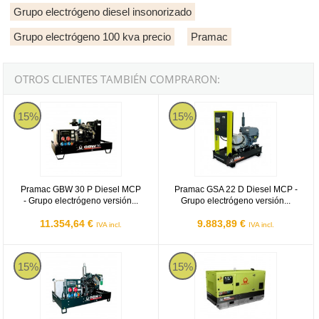
Grupo electrógeno diesel insonorizado
Grupo electrógeno 100 kva precio
Pramac
OTROS CLIENTES TAMBIÉN COMPRARON:
Pramac GBW 30 P Diesel MCP - Grupo electrógeno versión abiert
Pramac GSA 22 D Diesel MCP - Gr
15%
15%
Pramac GBW 30 P Diesel MCP
Pramac GSA 22 D Diesel MCP -
- Grupo electrógeno versión...
Grupo electrógeno versión...
11.354,64 €
9.883,89 €
IVA incl.
IVA incl.
Pramac GBW 10 Y Diesel MCP - Grupo electrógeno versión abiert
Pramac GSL 22 D Diesel MCP - G
15%
15%