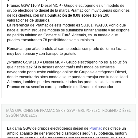
Pramac GSW 110 V Diesel MCP - Grupo electrógeno es un modelo de
grupo electrógeno diesel de la marca Pramac con muy buenas opiniones
de los clientes, con una
puntuación de 9,08 sobre 10
en 190
valoraciones de usuarios.
La referencia de Pramac de este modelo es SU101TWAT00. Por lo que
hace al suministro, este modelo se suministra unitariamente y no dispone
de pedido mínimo en Comercial Turró. Además, es un modelo que
puedes encontrar en 78 posibilidades de suministro.
Remarcar que añadiéndolo al carrito podrás comprarlo de forma fácil, a
muy buen precio y con transporte gratuito.
¿Pramac GSW 110 V Diesel MCP - Grupo electrógeno no es la solución
que necesitas? Si lo deseas encontrarás más modelos similares
navegando por nuestro catálogo online de Grupos electrógenos Diesel,
donde encontrarás otros modelos que pueden encajar con tu necesidad
Además, también puedes encontrar todos los productos de la marca
Pramac en su sección correspondiente o utilizando el buscador.
MÁS OPCIONES DE PRAMAC SERIE GSW - GRUPO ELECTRÓGENO DIÉSEL
SEGÚN MODELOS:
La gama GSW de grupos electrógenos diésel de
Pramac
nos ofrece un
amplio abanico de generadores clasificados según su potencia, motor y