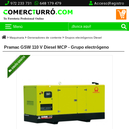
972 233 731
648 179 479
Acceso|Registro
0
Tu Ferretería Profesional Online
Menú
Maquinaria
Generadores de corriente
Grupos electrógenos Diesel
Pramac GSW 110 V Diesel MCP - Grupo electrógeno