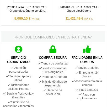
Pramac GBW 10 Y Diesel MCP
Pramac GSL 22 D Diesel MCP -
- Grupo electrógeno versión...
Grupo electrógeno
8.089,15 €
11.421,49 €
IVA incl.
IVA incl.
¿POR QUÉ COMPRARLO EN NUESTRA TIENDA?
SERVICIO
COMPRA SEGURA
FACILIDADES EN LA
GARANTIZADO
COMPRA
Tienda de confianza
Atención
Envíos gratuitos
Productos Pramac
personalizada
100% originales
Entregas en 24
Servicio rápido y
horas
Pago 100% seguro
eficaz
Asesoramiento en la
Más de 60 años de
Distribuidores
compra
experiencia
oficiales Pramac
Pago a plazos
Derecho de
Servicio Post-venta y
devolución
Pago con
Garantías
criptomonedas
Suministro de
accesorios y recambios