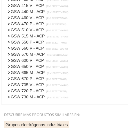
(Ref. SC361TMA002)
GSW 415 V - ACP
(Ref. SC371TWAR04)
GSW 440 M - ACP
(Ref. SC401TMA002)
GSW 460 V - ACP
(Ref. SC411TWA002)
GSW 470 P - ACP
(Ref. SC411TPA002)
GSW 510 V - ACP
(Ref. SC451TWAR02)
GSW 515 M - ACP
(Ref. SC461TMA002)
GSW 550 P - ACP
(Ref. SC501TPA002)
GSW 560 V - ACP
(Ref. SC501TWAR02)
GSW 570 M - ACP
(Ref. SC511TMA002)
GSW 600 V - ACP
(Ref. SC561TWA002)
GSW 650 V - ACP
(Ref. SC601TWA002)
GSW 665 M - ACP
(Ref. SC601TMA002)
GSW 670 P - ACP
(Ref. SC621TPA002)
GSW 705 V - ACP
(Ref. SC631TWAR02)
GSW 720 P - ACP
(Ref. SC661TPAY02)
GSW 730 M - ACP
(Ref. SC651TMA002)
DESCUBRE MÁS PRODUCTOS SIMILARES EN:
Grupos electrógenos industriales