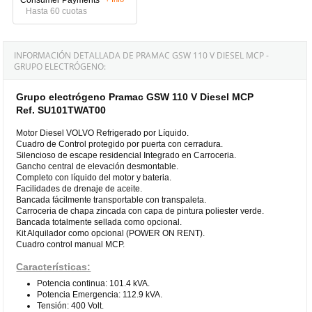
Hasta 60 cuotas
INFORMACIÓN DETALLADA DE PRAMAC GSW 110 V DIESEL MCP -
GRUPO ELECTRÓGENO:
Grupo electrógeno Pramac GSW 110 V Diesel MCP
Ref. SU101TWAT00
Motor Diesel VOLVO Refrigerado por Líquido.
Cuadro de Control protegido por puerta con cerradura.
Silencioso de escape residencial Integrado en Carroceria.
Gancho central de elevación desmontable.
Completo con líquido del motor y bateria.
Facilidades de drenaje de aceite.
Bancada fácilmente transportable con transpaleta.
Carroceria de chapa zincada con capa de pintura poliester verde.
Bancada totalmente sellada como opcional.
Kit Alquilador como opcional (POWER ON RENT).
Cuadro control manual MCP.
Características:
Potencia continua: 101.4 kVA.
Potencia Emergencia: 112.9 kVA.
Tensión: 400 Volt.