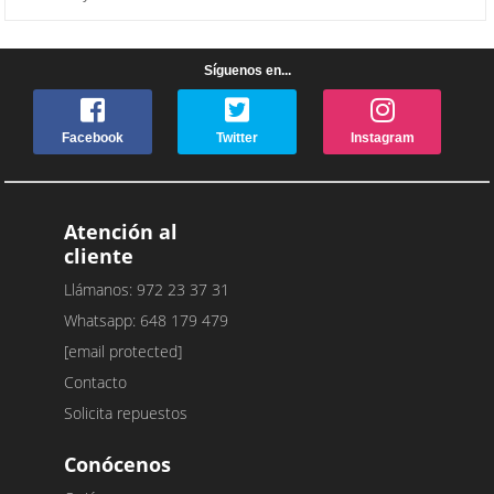
Síguenos en...
Facebook
Twitter
Instagram
Atención al
cliente
Llámanos: 972 23 37 31
Whatsapp: 648 179 479
[email protected]
Contacto
Solicita repuestos
Conócenos