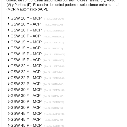
cuadro de control.Están disponibles con los motores Yanmar (Y), Volvo
(V) y Perkins (P). El cuadro de control podemos seleccionar entre manual
(MCP) y automático (ACP).
GSW 10 Y - MCP
(Ref. SU100TYAU00)
GSW 10 Y - ACP
(Ref. SU100TYAU02)
GSW 10 P - MCP
(Ref. SU100TPAW00)
GSW 10 P - ACP
(Ref. SU100TPAW02)
GSW 15 Y - MCP
(Ref. SU150TYAT00)
GSW 15 Y - ACP
(Ref. SU150TYAT02)
GSW 15 P - MCP
(Ref. SU130TPAW00)
GSW 15 P - ACP
(Ref. SU130TPAW02)
GSW 22 Y - MCP
(Ref. SU180TYAR00)
GSW 22 Y - ACP
(Ref. SU180TYAR02)
GSW 22 P - MCP
(Ref. SU200TPAR00)
GSW 22 P - ACP
(Ref. SU200TPAR02)
GSW 30 Y - MCP
(Ref. SU260TYAU00)
GSW 30 Y - ACP
(Ref. SU260TYAU02)
GSW 30 P - MCP
(Ref. SU260TPAT00)
GSW 30 P - ACP
(Ref. SU260TPAT02)
GSW 45 Y - MCP
(Ref. SU450TYAR00)
GSW 45 Y - ACP
(Ref. SU450TYAR02)
GSW 45 P - MCP
(Ref. SU450TPAR00)