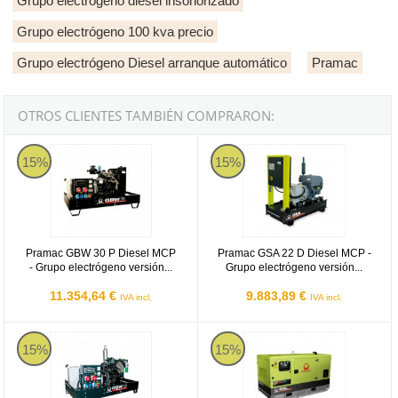
Grupo electrógeno diesel insonorizado
Grupo electrógeno 100 kva precio
Grupo electrógeno Diesel arranque automático
Pramac
OTROS CLIENTES TAMBIÉN COMPRARON:
Pramac GBW 30 P Diesel MCP - Grupo electrógeno versión abiert
Pramac GSA 22 D Diesel MCP - Gr
15%
15%
Pramac GBW 30 P Diesel MCP
Pramac GSA 22 D Diesel MCP -
- Grupo electrógeno versión...
Grupo electrógeno versión...
11.354,64 €
9.883,89 €
IVA incl.
IVA incl.
Pramac GBW 10 Y Diesel MCP - Grupo electrógeno versión abiert
Pramac GSL 22 D Diesel MCP - G
15%
15%