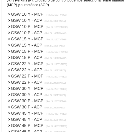
(V) y Perkins (P). El cuadro de control podemos seleccionar entre manual
(MCP) y automático (ACP).
GSW 10 Y - MCP
(Ref. SU100TYAU00)
GSW 10 Y - ACP
(Ref. SU100TYAU02)
GSW 10 P - MCP
(Ref. SU100TPAW00)
GSW 10 P - ACP
(Ref. SU100TPAW02)
GSW 15 Y - MCP
(Ref. SU150TYAT00)
GSW 15 Y - ACP
(Ref. SU150TYAT02)
GSW 15 P - MCP
(Ref. SU130TPAW00)
GSW 15 P - ACP
(Ref. SU130TPAW02)
GSW 22 Y - MCP
(Ref. SU180TYAR00)
GSW 22 Y - ACP
(Ref. SU180TYAR02)
GSW 22 P - MCP
(Ref. SU200TPAR00)
GSW 22 P - ACP
(Ref. SU200TPAR02)
GSW 30 Y - MCP
(Ref. SU260TYAU00)
GSW 30 Y - ACP
(Ref. SU260TYAU02)
GSW 30 P - MCP
(Ref. SU260TPAT00)
GSW 30 P - ACP
(Ref. SU260TPAT02)
GSW 45 Y - MCP
(Ref. SU450TYAR00)
GSW 45 Y - ACP
(Ref. SU450TYAR02)
GSW 45 P - MCP
(Ref. SU450TPAR00)
GSW 45 P - ACP