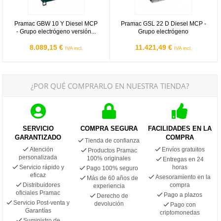
Pramac GBW 10 Y Diesel MCP
Pramac GSL 22 D Diesel MCP -
- Grupo electrógeno versión...
Grupo electrógeno
8.089,15 €
11.421,49 €
IVA incl.
IVA incl.
¿POR QUÉ COMPRARLO EN NUESTRA TIENDA?
SERVICIO
COMPRA SEGURA
FACILIDADES EN LA
GARANTIZADO
COMPRA
Tienda de confianza
Atención
Envíos gratuitos
Productos Pramac
personalizada
100% originales
Entregas en 24
Servicio rápido y
horas
Pago 100% seguro
eficaz
Asesoramiento en la
Más de 60 años de
Distribuidores
compra
experiencia
oficiales Pramac
Pago a plazos
Derecho de
Servicio Post-venta y
devolución
Pago con
Garantías
criptomonedas
Suministro de