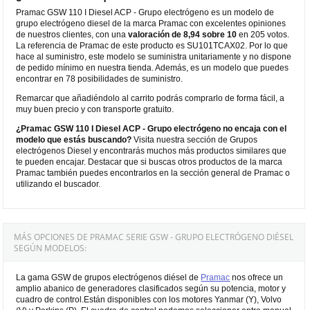
Pramac GSW 110 I Diesel ACP - Grupo electrógeno es un modelo de
grupo electrógeno diesel de la marca Pramac con excelentes opiniones
de nuestros clientes, con una
valoración de 8,94 sobre 10
en 205 votos.
La referencia de Pramac de este producto es SU101TCAX02. Por lo que
hace al suministro, este modelo se suministra unitariamente y no dispone
de pedido mínimo en nuestra tienda. Además, es un modelo que puedes
encontrar en 78 posibilidades de suministro.
Remarcar que añadiéndolo al carrito podrás comprarlo de forma fácil, a
muy buen precio y con transporte gratuito.
¿Pramac GSW 110 I Diesel ACP - Grupo electrógeno no encaja con el
modelo que estás buscando?
Visita nuestra sección de Grupos
electrógenos Diesel y encontrarás muchos más productos similares que
te pueden encajar. Destacar que si buscas otros productos de la marca
Pramac también puedes encontrarlos en la sección general de Pramac o
utilizando el buscador.
MÁS OPCIONES DE PRAMAC SERIE GSW - GRUPO ELECTRÓGENO DIÉSEL
SEGÚN MODELOS:
La gama GSW de grupos electrógenos diésel de
Pramac
nos ofrece un
amplio abanico de generadores clasificados según su potencia, motor y
cuadro de control.Están disponibles con los motores Yanmar (Y), Volvo