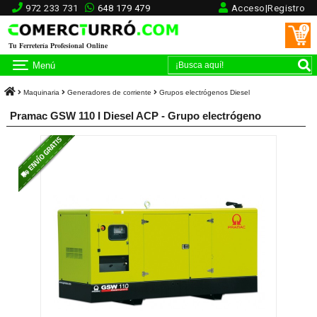
972 233 731
648 179 479
Acceso|Registro
0
Tu Ferretería Profesional Online
Menú
Maquinaria
Generadores de corriente
Grupos electrógenos Diesel
Pramac GSW 110 I Diesel ACP - Grupo electrógeno