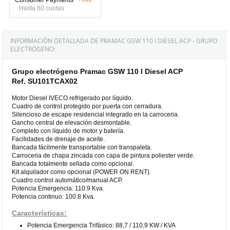
Hasta 60 cuotas
INFORMACIÓN DETALLADA DE PRAMAC GSW 110 I DIESEL ACP - GRUPO
ELECTRÓGENO:
Grupo electrógeno Pramac GSW 110 I Diesel ACP
Ref. SU101TCAX02
Motor Diesel IVECO refrigerado por líquido.
Cuadro de control protegido por puerta con cerradura.
Silencioso de escape residencial integrado en la carroceria.
Gancho central de elevación desmontable.
Completo con líquido de motor y batería.
Facilidades de drenaje de aceite.
Bancada fácilmente transportable con transpaleta.
Carroceria de chapa zincada con capa de pintura poliester verde.
Bancada totalmente sellada como opcional.
Kit alquilador como opcional (POWER ON RENT).
Cuadro control automático/manual ACP.
Potencia Emergencia: 110.9 Kva.
Potencia continuo: 100.8 Kva.
Características:
Potencia Emergencia Trifásico: 88,7 / 110,9 KW / KVA