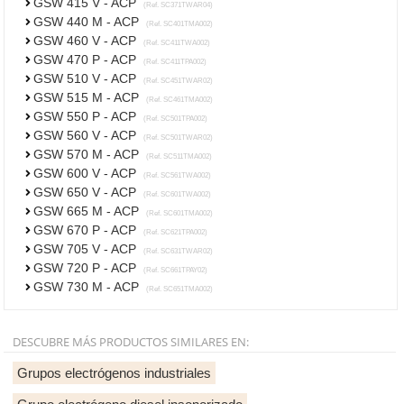
GSW 415 V - ACP
(Ref. SC371TWAR04)
GSW 440 M - ACP
(Ref. SC401TMA002)
GSW 460 V - ACP
(Ref. SC411TWA002)
GSW 470 P - ACP
(Ref. SC411TPA002)
GSW 510 V - ACP
(Ref. SC451TWAR02)
GSW 515 M - ACP
(Ref. SC461TMA002)
GSW 550 P - ACP
(Ref. SC501TPA002)
GSW 560 V - ACP
(Ref. SC501TWAR02)
GSW 570 M - ACP
(Ref. SC511TMA002)
GSW 600 V - ACP
(Ref. SC561TWA002)
GSW 650 V - ACP
(Ref. SC601TWA002)
GSW 665 M - ACP
(Ref. SC601TMA002)
GSW 670 P - ACP
(Ref. SC621TPA002)
GSW 705 V - ACP
(Ref. SC631TWAR02)
GSW 720 P - ACP
(Ref. SC661TPAY02)
GSW 730 M - ACP
(Ref. SC651TMA002)
DESCUBRE MÁS PRODUCTOS SIMILARES EN:
Grupos electrógenos industriales