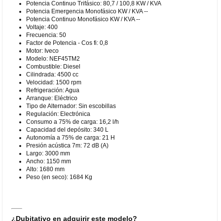
Potencia Continuo Trifásico: 80,7 / 100,8 KW / KVA
Potencia Emergencia Monofásico KW / KVA --
Potencia Continuo Monofásico KW / KVA --
Voltaje: 400
Frecuencia: 50
Factor de Potencia - Cos fi: 0,8
Motor: Iveco
Modelo: NEF45TM2
Combustible: Diesel
Cilindrada: 4500 cc
Velocidad: 1500 rpm
Refrigeración: Agua
Arranque: Eléctrico
Tipo de Alternador: Sin escobillas
Regulación: Electrónica
Consumo a 75% de carga: 16,2 l/h
Capacidad del depósito: 340 L
Autonomía a 75% de carga: 21 H
Presión acústica 7m: 72 dB (A)
Largo: 3000 mm
Ancho: 1150 mm
Alto: 1680 mm
Peso (en seco): 1684 Kg
¿Dubitativo en adquirir este modelo?