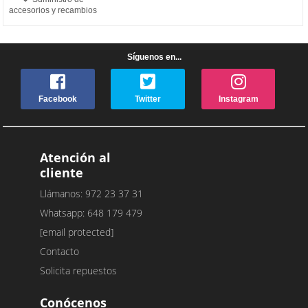
accesorios y recambios
Síguenos en...
Facebook
Twitter
Instagram
Atención al
cliente
Llámanos: 972 23 37 31
Whatsapp: 648 179 479
[email protected]
Contacto
Solicita repuestos
Conócenos