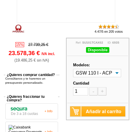
4.47/5 en 205 votos
Ref:
SU101TCAX02
ID:
6935
15%
27.739,25 €
Disponible
23.578,36 €
IVA incl.
(19.486,25 €
)
sin IVA
Modelos:
¿Quieres comprar cantidad?
Consúltanos y te haremos un
presupuesto personalizado.
Cantidad
-
+
¿Quieres fraccionar tu
compra?
Añadir al carrito
+ Info
De 3 a 18 cuotas
+ Info