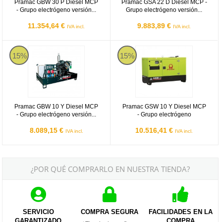
Pramac GBW 30 P Diesel MCP
Pramac GSA 22 D Diesel MCP -
- Grupo electrógeno versión...
Grupo electrógeno versión...
11.354,64 €
9.883,89 €
IVA incl.
IVA incl.
Pramac GBW 10 Y Diesel MCP - Grupo electrógeno versión abiert
Pramac GSW 10 Y Diesel MCP - G
15%
15%
Pramac GBW 10 Y Diesel MCP
Pramac GSW 10 Y Diesel MCP
- Grupo electrógeno versión...
- Grupo electrógeno
8.089,15 €
10.516,41 €
IVA incl.
IVA incl.
¿POR QUÉ COMPRARLO EN NUESTRA TIENDA?
SERVICIO
COMPRA SEGURA
FACILIDADES EN LA
GARANTIZADO
COMPRA