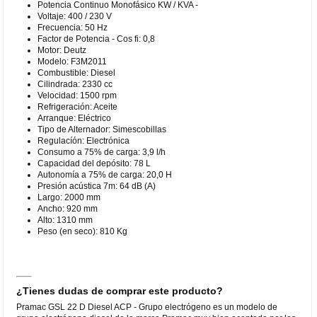
Potencia Continuo Monofásico KW / KVA -
Voltaje: 400 / 230 V
Frecuencia: 50 Hz
Factor de Potencia - Cos fi: 0,8
Motor: Deutz
Modelo: F3M2011
Combustible: Diesel
Cilindrada: 2330 cc
Velocidad: 1500 rpm
Refrigeración: Aceite
Arranque: Eléctrico
Tipo de Alternador: Simescobillas
Regulacíón: Electrónica
Consumo a 75% de carga: 3,9 l/h
Capacidad del depósito: 78 L
Autonomía a 75% de carga: 20,0 H
Presión acústica 7m: 64 dB (A)
Largo: 2000 mm
Ancho: 920 mm
Alto: 1310 mm
Peso (en seco): 810 Kg
¿Tienes dudas de comprar este producto?
Pramac GSL 22 D Diesel ACP - Grupo electrógeno es un modelo de