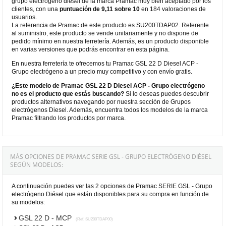
grupo electrógeno diesel de la marca Pramac muy bien aceptado por los
clientes, con una
puntuación de 9,11 sobre 10
en 184 valoraciones de
usuarios.
La referencia de Pramac de este producto es SU200TDAP02. Referente
al suministro, este producto se vende unitariamente y no dispone de
pedido mínimo en nuestra ferretería. Además, es un producto disponible
en varias versiones que podrás encontrar en esta página.
En nuestra ferretería te ofrecemos tu Pramac GSL 22 D Diesel ACP -
Grupo electrógeno a un precio muy competitivo y con envío gratis.
¿Este modelo de Pramac GSL 22 D Diesel ACP - Grupo electrógeno
no es el producto que estás buscando?
Si lo deseas puedes descubrir
productos alternativos navegando por nuestra sección de Grupos
electrógenos Diesel. Además, encuentra todos los modelos de la marca
Pramac filtrando los productos por marca.
MÁS OPCIONES DE PRAMAC SERIE GSL - GRUPO ELECTRÓGENO DIÉSEL
SEGÚN MODELOS:
A continuación puedes ver las 2 opciones de Pramac SERIE GSL - Grupo
electrógeno Diésel que están disponibles para su compra en función de
su modelos:
GSL 22 D - MCP
(Ref. SU200TDAP00)