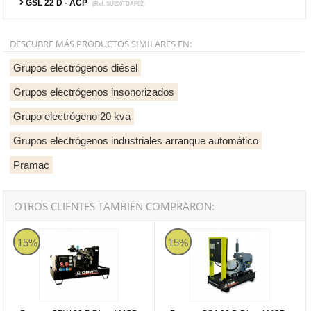
GSL 22 D - ACP
(Ref. SU200TDAP02)
DESCUBRE MÁS PRODUCTOS SIMILARES EN:
Grupos electrógenos diésel
Grupos electrógenos insonorizados
Grupo electrógeno 20 kva
Grupos electrógenos industriales arranque automático
Pramac
OTROS CLIENTES TAMBIÉN COMPRARON:
Pramac GBW 30 P Diesel MCP - Grupo electrógeno versión abiert
Pramac GSA 22 D Diesel MCP - Gr
15%
15%