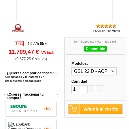
4.55/5 en 184 votos
Ref:
SU200TDAP02
ID:
6898
15%
13.775,85 €
Disponible
11.709,47 €
IVA incl.
(9.677,25 €
)
sin IVA
Modelos:
¿Quieres comprar cantidad?
Consúltanos y te haremos un
presupuesto personalizado.
Cantidad
-
+
¿Quieres fraccionar tu
compra?
Añadir al carrito
+ Info
De 3 a 18 cuotas
+ Info