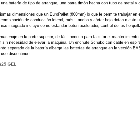
una batería de tipo de arranque, una barra timón hecha con tubo de metal y 
 mismas dimensiones que un EuroPallet (800mm) lo que le permite trabajar en e
a combinación de conducción lateral, mástil ancho y cárter bajo dotan a esta u
ico integrado incluye como estándar botón acelerador, control de las horquill
macenaje en la parte superior, de fácil acceso para facilitar el mantenimiento. 
n sin necesidad de elevar la máquina. Un enchufe Schuko con cable en espiral p
nto separado de la batería alberga las baterías de arranque en la versión BA
l uso discontinuo.
2/25 GEL
.
.