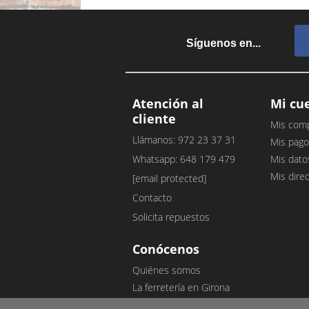
Síguenos en...
Atención al
Mi cu
cliente
Mis com
Llámanos: 972 23 37 31
Mis pago
Whatsapp: 648 179 479
Mis dato
Mis dire
[email protected]
Contacto
Solicita repuestos
Conócenos
Quiénes somos
La ferretería en Girona
Nuestro blog