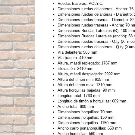
Ruedas traseras: POLY.C.
Dimensiones ruedas delanteras - Ancha: 7
Dimensiones ruedas delanteras - Diametro
Dimensiones ruedas traseras - Diametro: 8
Dimensiones ruedas traseras - Ancha: 70 
Dimensiones Ruedas Laterales (Ø): 100 mm
Dimensiones Ruedas Laterales (ancho): 38
Dimensiones ruedas traseras - Q.ty (X=motri
Dimensiones ruedas delanteras - Q.ty (X=mo
Vía delantera: 565 mm
Vía trasera: 410 mm
Altura, mástil replegado: 1787 mm
Elevación: 2410 mm
Altura, mástil desplegado: 2992 mm
Altura del timón min: 915 mm
Altura del timón max: 1310 mm
Altura horquillas bajadas: 90 mm
Longitud total: 1760 mm
Longitud de timón a horquillas: 609 mm
Ancho total: 800 mm
Dimensiones horquillas: 70 mm
Dimensiones horquillas: 150 mm
Dimensiones horquillas: 1150 mm
Ancho carro portahorquillas: 650 mm
Ancho horquillas: 560 mm