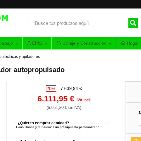
rabajo
EPIS
Utillaje y Construcción
Hogar
 eléctricas y apiladores
ador autopropulsado
20%
7.639,94 €
6.111,95 €
IVA incl.
(5.051,20 €
)
sin IVA
¿Quieres comprar cantidad?
Consúltanos y te haremos un presupuesto personalizado.