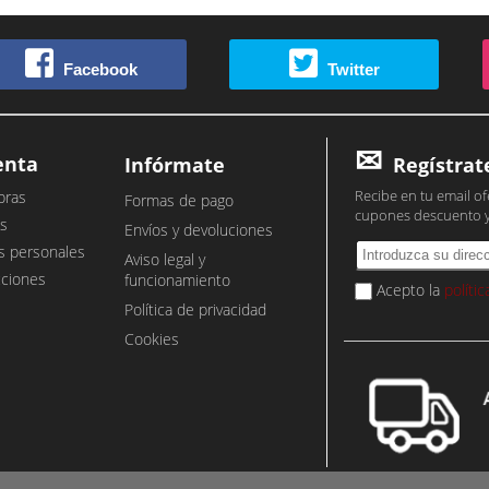
Facebook
Twitter
enta
Infórmate
Regístrat
Recibe en tu email of
pras
Formas de pago
cupones descuento 
s
Envíos y devoluciones
s personales
Aviso legal y
cciones
funcionamiento
Acepto la
políti
Política de privacidad
Cookies