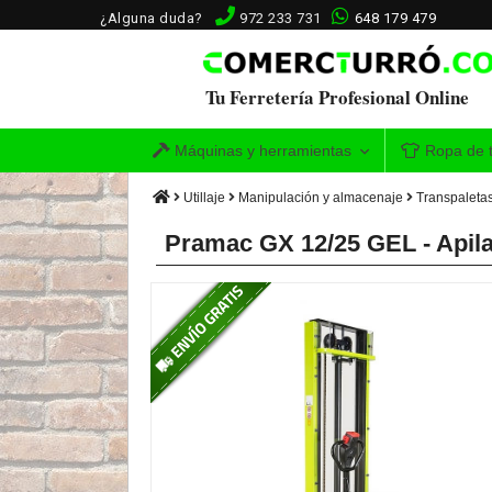
¿Alguna duda?
972 233 731
648 179 479
Tu Ferretería Profesional Online
Máquinas y herramientas
Ropa de t
Utillaje
Manipulación y almacenaje
Transpaletas
Pramac GX 12/25 GEL - Apil