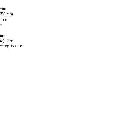
6 mm
: 250 mm
2 mm
mm
 mm
z): 2 nr
triz): 1x+1 nr