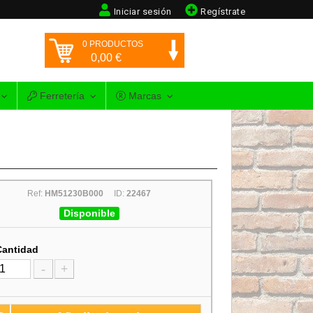
Iniciar sesión
Regístrate
0
PRODUCTOS
0,00
€
Ferretería
Marcas
Ref:
HM51230B000
ID:
22467
Disponible
Cantidad
-
+