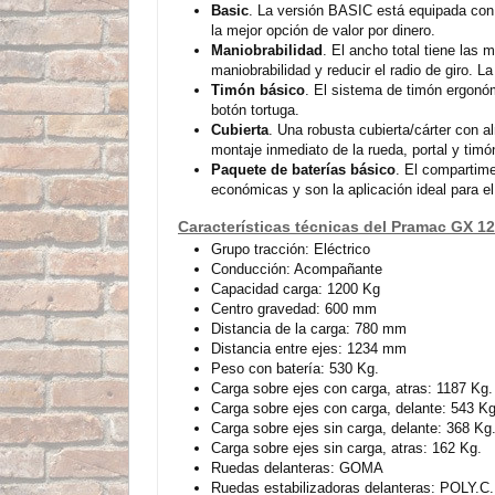
Basic
. La versión BASIC está equipada con 
la mejor opción de valor por dinero.
Maniobrabilidad
. El ancho total tiene las
maniobrabilidad y reducir el radio de giro. L
Timón básico
. El sistema de timón ergonóm
botón tortuga.
Cubierta
. Una robusta cubierta/cárter con al
montaje inmediato de la rueda, portal y timó
Paquete de baterías básico
. El compartime
económicas y son la aplicación ideal para e
Características técnicas del Pramac GX 1
Grupo tracción: Eléctrico
Conducción: Acompañante
Capacidad carga: 1200 Kg
Centro gravedad: 600 mm
Distancia de la carga: 780 mm
Distancia entre ejes: 1234 mm
Peso con batería: 530 Kg.
Carga sobre ejes con carga, atras: 1187 Kg.
Carga sobre ejes con carga, delante: 543 Kg
Carga sobre ejes sin carga, delante: 368 Kg
Carga sobre ejes sin carga, atras: 162 Kg.
Ruedas delanteras: GOMA
Ruedas estabilizadoras delanteras: POLY.C.