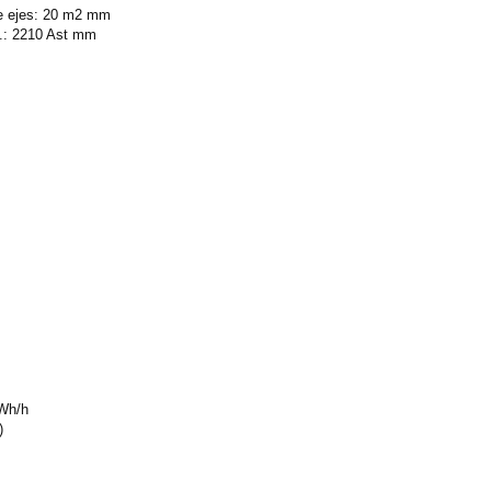
ntre ejes: 20 m2 mm
it.: 2210 Ast mm
kWh/h
)