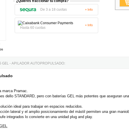
¿Quieres fraccionar tu compra?
De 3 a 18 cuotas
+ Info
+ Info
Hasta 60 cuotas
tos
5 GEL - APILADOR AUTOPROPULSADO:
ulsado
 la marca Pramac.
ones dello STANDARD, pero con baterías GEL más potentes que aseguran un
olución ideal para trabajar en espacios reducidos.
ión lateral y el amplio posicionamiento del mástil permiten una gran maniobrab
ufe integrados lo convierte en una unidad plug and play.
 GEL