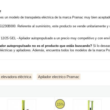
?
s un modelo de transpaleta eléctrica de la marca Pramac muy bien aceptado
1230B000. Referente al suministro, este producto se vende unitariamente y
12/25 GEL - Apilador autopropulsado a un precio muy competitivo y con envío
ador autopropulsado no es el producto que estás buscando?
Si lo deseas
léctricas y apiladores. Además, encuentra todos los modelos de la marca Pra
 elevadora eléctrica
Apilador electrico Pramac
sado
 RX10/16 - Apilador eléctrico compacto
Pramac TX10/16 - Apilador electr
15%