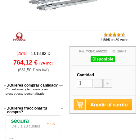
4.58/5 en 80 votos
Ref:
TKB41A0NZZ0
ID:
20643
25%
1.018,82 €
Disponible
764,12 €
IVA incl.
(631,50 €
)
sin IVA
Cantidad
-
+
¿Quieres comprar cantidad?
Consúltanos y te haremos un
presupuesto personalizado.
Añadir al carrito
¿Quieres fraccionar tu
compra?
+ Info
De 3 a 18 cuotas