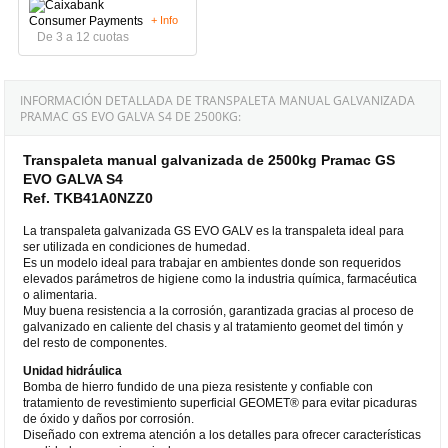
+ Info
De 3 a 12 cuotas
INFORMACIÓN DETALLADA DE TRANSPALETA MANUAL GALVANIZADA
PRAMAC GS EVO GALVA S4 DE 2500KG:
Transpaleta manual galvanizada de 2500kg Pramac GS
EVO GALVA S4
Ref. TKB41A0NZZ0
La transpaleta galvanizada GS EVO GALV es la transpaleta ideal para
ser utilizada en condiciones de humedad.
Es un modelo ideal para trabajar en ambientes donde son requeridos
elevados parámetros de higiene como la industria química, farmacéutica
o alimentaria.
Muy buena resistencia a la corrosión, garantizada gracias al proceso de
galvanizado en caliente del chasis y al tratamiento geomet del timón y
del resto de componentes.
Unidad hidráulica
Bomba de hierro fundido de una pieza resistente y confiable con
tratamiento de revestimiento superficial GEOMET® para evitar picaduras
de óxido y daños por corrosión.
Diseñado con extrema atención a los detalles para ofrecer características