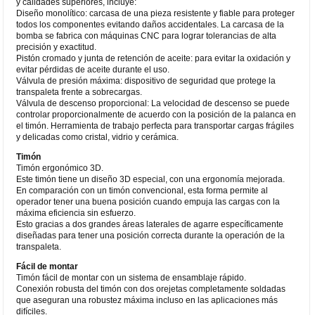
y calidades superiores, incluye:
Diseño monolítico: carcasa de una pieza resistente y fiable para proteger
todos los componentes evitando daños accidentales. La carcasa de la
bomba se fabrica con máquinas CNC para lograr tolerancias de alta
precisión y exactitud.
Pistón cromado y junta de retención de aceite: para evitar la oxidación y
evitar pérdidas de aceite durante el uso.
Válvula de presión máxima: dispositivo de seguridad que protege la
transpaleta frente a sobrecargas.
Válvula de descenso proporcional: La velocidad de descenso se puede
controlar proporcionalmente de acuerdo con la posición de la palanca en
el timón. Herramienta de trabajo perfecta para transportar cargas frágiles
y delicadas como cristal, vidrio y cerámica.
Timón
Timón ergonómico 3D.
Este timón tiene un diseño 3D especial, con una ergonomía mejorada.
En comparación con un timón convencional, esta forma permite al
operador tener una buena posición cuando empuja las cargas con la
máxima eficiencia sin esfuerzo.
Esto gracias a dos grandes áreas laterales de agarre específicamente
diseñadas para tener una posición correcta durante la operación de la
transpaleta.
Fácil de montar
Timón fácil de montar con un sistema de ensamblaje rápido.
Conexión robusta del timón con dos orejetas completamente soldadas
que aseguran una robustez máxima incluso en las aplicaciones más
difíciles.