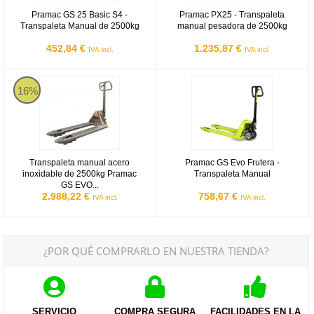
Pramac GS 25 Basic S4 -
Pramac PX25 - Transpaleta
Transpaleta Manual de 2500kg
manual pesadora de 2500kg
452,84 €
1.235,87 €
IVA incl.
IVA incl.
Pramac GS EVO INOX
Pramac GS Evo Frutera - Transpa
16%
Transpaleta manual acero
Pramac GS Evo Frutera -
inoxidable de 2500kg Pramac
Transpaleta Manual
GS EVO...
2.988,22 €
758,67 €
IVA incl.
IVA incl.
¿POR QUÉ COMPRARLO EN NUESTRA TIENDA?
SERVICIO
COMPRA SEGURA
FACILIDADES EN LA