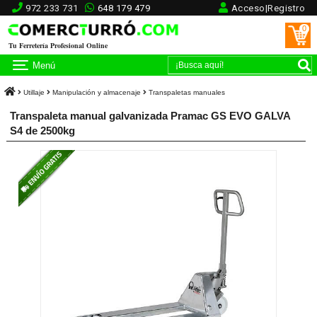
972 233 731
648 179 479
Acceso|Registro
0
Tu Ferretería Profesional Online
Menú
Utillaje
Manipulación y almacenaje
Transpaletas manuales
Transpaleta manual galvanizada Pramac GS EVO GALVA
S4 de 2500kg