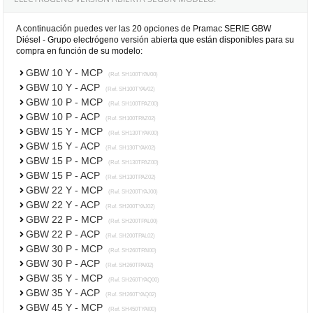
A continuación puedes ver las 20 opciones de Pramac SERIE GBW
Diésel - Grupo electrógeno versión abierta que están disponibles para su
compra en función de su modelo:
GBW 10 Y - MCP
(Ref. SH100TYAV00)
GBW 10 Y - ACP
(Ref. SH100TYAV02)
GBW 10 P - MCP
(Ref. SH100TPAZ00)
GBW 10 P - ACP
(Ref. SH100TPAZ02)
GBW 15 Y - MCP
(Ref. SH130TYAK00)
GBW 15 Y - ACP
(Ref. SH130TYAK02)
GBW 15 P - MCP
(Ref. SH130TPAZ00)
GBW 15 P - ACP
(Ref. SH130TPAZ02)
GBW 22 Y - MCP
(Ref. SH200TYAJ00)
GBW 22 Y - ACP
(Ref. SH200TYAJ02)
GBW 22 P - MCP
(Ref. SH200TPAL00)
GBW 22 P - ACP
(Ref. SH200TPAL02)
GBW 30 P - MCP
(Ref. SH260TPAI00)
GBW 30 P - ACP
(Ref. SH260TPAI02)
GBW 35 Y - MCP
(Ref. SH260TYAQ00)
GBW 35 Y - ACP
(Ref. SH260TYAQ02)
GBW 45 Y - MCP
(Ref. SH450TYAI00)