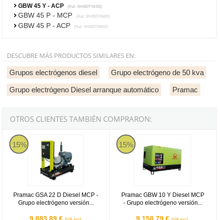
GBW 45 Y - ACP
(Ref. SH450TYAI02)
GBW 45 P - MCP
(Ref. SH450TPAI00)
GBW 45 P - ACP
(Ref. SH450TPAI02)
DESCUBRE MÁS PRODUCTOS SIMILARES EN:
Grupos electrógenos diesel
Grupo electrógeno de 50 kva
Grupo electrógeno Diesel arranque automático
Pramac
OTROS CLIENTES TAMBIÉN COMPRARON:
Pramac GSA 22 D Diesel MCP - Grupo electrógeno versión abierta
Pramac GBW 10 Y Diesel MCP - Gr
15%
15%
Pramac GSA 22 D Diesel MCP -
Pramac GBW 10 Y Diesel MCP
Grupo electrógeno versión...
- Grupo electrógeno versión...
9.883,89 €
9.158,79 €
IVA incl.
IVA incl.