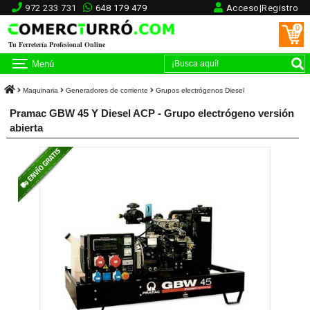
972 233 731
648 179 479
Acceso|Registro
0
Tu Ferretería Profesional Online
Menú
Maquinaria
Generadores de corriente
Grupos electrógenos Diesel
Pramac GBW 45 Y Diesel ACP - Grupo electrógeno versión
abierta