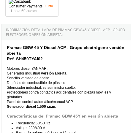
+ Info
Hasta 60 cuotas
INFORMACIÓN DETALLADA DE PRAMAC GBW 45 Y DIESEL ACP - GRUPO
ELECTRÓGENO VERSIÓN ABIERTA:
Pramac GBW 45 Y Diesel ACP - Grupo electrógeno versión
abierta
Ref. SH450TYAI02
Motores diesel YANMAR.
Generador industrial
versión abierta
.
Sencillo vaciado de aceite.
Depósito de combustible de plástico.
Silenciador industrial, se suministra suelto.
Protecciones contra contactos accidentales con piezas móviles y
giratorias.
Panel de control automático/manual ACP.
Generador diésel 1.500 r.p.m.
Características del Pramac GBW 45Y en versión abierta
Frecuencia: 50/60 Hz
Voltaje: 230/400 V
Factor de potencia: 0.8 cos ϕ / 1 cos ϕ