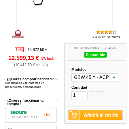
4.39/5 en 100 votos
Ref:
SH450TYAI02
ID:
18087
15%
14.822,50 €
Disponible
12.599,13 €
IVA incl.
(10.412,50 €
)
sin IVA
Modelo:
¿Quieres comprar cantidad?
Consúltanos y te haremos un
presupuesto personalizado.
Cantidad
-
+
¿Quieres fraccionar tu
compra?
Añadir al carrito
+ Info
De 3 a 18 cuotas