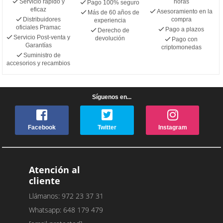
Servicio rápido y
horas
Pago 100% seguro
eficaz
Asesoramiento en la
Más de 60 años de
Distribuidores
compra
experiencia
oficiales Pramac
Pago a plazos
Derecho de
Servicio Post-venta y
devolución
Pago con
Garantías
criptomonedas
Suministro de
accesorios y recambios
Síguenos en...
Facebook
Twitter
Instagram
Atención al
cliente
Llámanos: 972 23 37 31
Whatsapp: 648 179 479