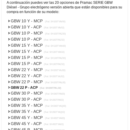
A continuación puedes ver las 20 opciones de Pramac SERIE GBW
Diésel - Grupo electrógeno versión abierta que están disponibles para su
compra en función de su modelo:
GBW 10 Y - MCP
(Ref. SH100TYAV00)
GBW 10 Y - ACP
(Ref. SH100TYAV02)
GBW 10 P - MCP
(Ref. SH100TPAZ00)
GBW 10 P - ACP
(Ref. SH100TPAZ02)
GBW 15 Y - MCP
(Ref. SH130TYAK00)
GBW 15 Y - ACP
(Ref. SH130TYAK02)
GBW 15 P - MCP
(Ref. SH130TPAZ00)
GBW 15 P - ACP
(Ref. SH130TPAZ02)
GBW 22 Y - MCP
(Ref. SH200TYAJ00)
GBW 22 Y - ACP
(Ref. SH200TYAJ02)
GBW 22 P - MCP
(Ref. SH200TPAL00)
GBW 22 P - ACP
(Ref. SH200TPAL02)
GBW 30 P - MCP
(Ref. SH260TPAI00)
GBW 30 P - ACP
(Ref. SH260TPAI02)
GBW 35 Y - MCP
(Ref. SH260TYAQ00)
GBW 35 Y - ACP
(Ref. SH260TYAQ02)
GBW 45 Y - MCP
(Ref. SH450TYAI00)
GBW 45 Y - ACP
(Ref. SH450TYAI02)
GBW 45 P - MCP