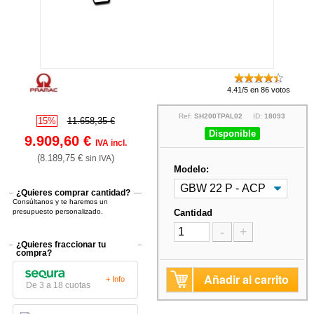
4.41/5 en 86 votos
Ref:
SH200TPAL02
ID:
18093
15%
11.658,35 €
Disponible
9.909,60 €
IVA incl.
(8.189,75 €
)
sin IVA
Modelo:
¿Quieres comprar cantidad?
Consúltanos y te haremos un
presupuesto personalizado.
Cantidad
-
+
¿Quieres fraccionar tu
compra?
Añadir al carrito
+ Info
De 3 a 18 cuotas