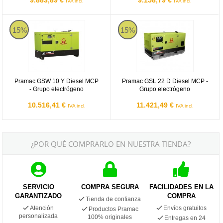
IVA incl.
IVA incl.
Pramac GSW 10 Y Diesel MCP - Grupo electrógeno
Pramac GSL 22 D Diesel MCP - G
15%
15%
Pramac GSW 10 Y Diesel MCP
Pramac GSL 22 D Diesel MCP -
- Grupo electrógeno
Grupo electrógeno
10.516,41 €
11.421,49 €
IVA incl.
IVA incl.
¿POR QUÉ COMPRARLO EN NUESTRA TIENDA?
SERVICIO
COMPRA SEGURA
FACILIDADES EN LA
GARANTIZADO
COMPRA
Tienda de confianza
Atención
Envíos gratuitos
Productos Pramac
personalizada
100% originales
Entregas en 24