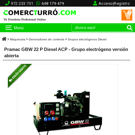
972 233 731
648 179 479
Acceso|Registro
0
Tu Ferretería Profesional Online
Menú
Maquinaria
Generadores de corriente
Grupos electrógenos Diesel
Pramac GBW 22 P Diesel ACP - Grupo electrógeno versión
abierta