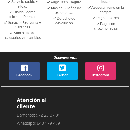
Servicio rápido y
horas
Pago 100% seguro
eficaz
Asesoramiento en la
Más de 60 años de
Distribuidores
compra
experiencia
oficiales Pramac
Pago a plazos
Derecho de
Servicio Post-venta y
devolución
Pago con
Garantías
criptomonedas
Suministro de
accesorios y recambios
Síguenos en...
Facebook
Twitter
Instagram
Atención al
cliente
Llámanos: 972 23 37 31
Whatsapp: 648 179 479