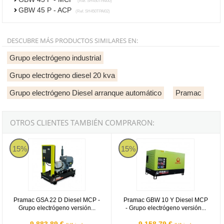
(Ref. SH450TPAI00)
GBW 45 P - ACP
(Ref. SH450TPAI02)
DESCUBRE MÁS PRODUCTOS SIMILARES EN:
Grupo electrógeno industrial
Grupo electrógeno diesel 20 kva
Grupo electrógeno Diesel arranque automático
Pramac
OTROS CLIENTES TAMBIÉN COMPRARON:
Pramac GSA 22 D Diesel MCP - Grupo electrógeno versión abierta
Pramac GBW 10 Y Diesel MCP - Gr
15%
15%
Pramac GSA 22 D Diesel MCP -
Pramac GBW 10 Y Diesel MCP
Grupo electrógeno versión...
- Grupo electrógeno versión...
9.883,89 €
9.158,79 €