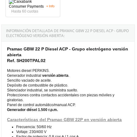
+ Info
Hasta 60 cuotas
INFORMACIÓN DETALLADA DE PRAMAC GBW 22 P DIESEL ACP - GRUPO
ELECTRÓGENO VERSIÓN ABIERTA:
Pramac GBW 22 P Diesel ACP - Grupo electrógeno versión
abierta
Ref. SH200TPAL02
Motores diesel PERKINS.
Generador industrial
versión abierta
.
Sencillo vaciado de aceite.
Depósito de combustible de plástico.
Silenciador industrial, se suministra suelto.
Protecciones contra contactos accidentales con piezas móviles y
giratorias.
Panel de control automático/manual ACP.
Generador diésel 1.500 r.p.m.
Características del Pramac GBW 22P en versión abierta
Frecuencia: 50/60 Hz
Voltaje: 230/400 V
Factor de potencia: 0.8 cos ϕ / 1 cos ϕ