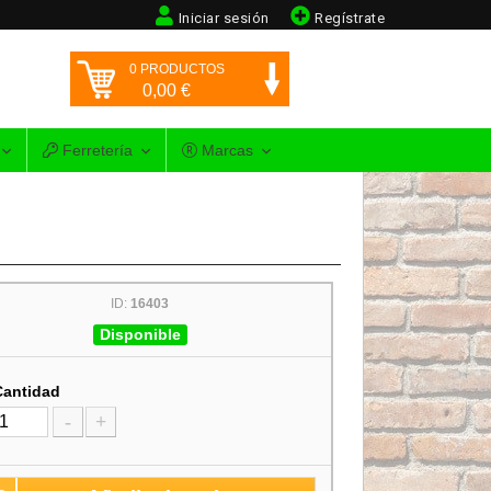
Iniciar sesión
Regístrate
0
PRODUCTOS
0,00
€
Ferretería
Marcas
ID:
16403
Disponible
Cantidad
-
+