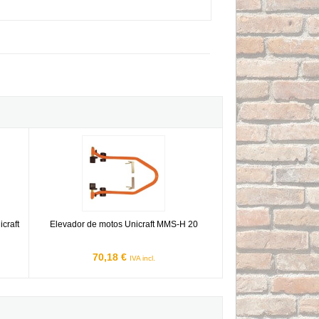
T
vil Unicraft WPP 20 E de 20T
Elevador de motos Unicraft MMS-H 20
icraft
Elevador de motos Unicraft MMS-H 20
70,18 €
IVA incl.