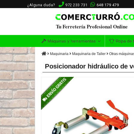
¿Alguna duda?
972 233 731
648 179 479
Tu Ferretería Profesional Online
Máquinas y herramientas
Ropa de t
Maquinaria
Maquinaria de Taller
Otras máquinas 
Posicionador hidráulico de v