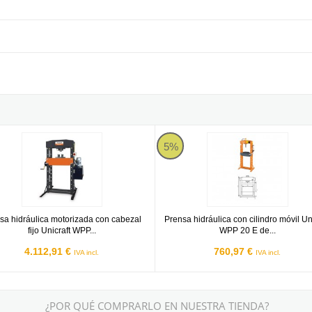
M10CLIP
 hidráulica motorizada con cabezal fijo Unicraft WPP 50 HMC de 50
Prensa hidráulica con cilindro mó
5%
sa hidráulica motorizada con cabezal
Prensa hidráulica con cilindro móvil Un
fijo Unicraft WPP...
WPP 20 E de...
4.112,91 €
760,97 €
IVA incl.
IVA incl.
¿POR QUÉ COMPRARLO EN NUESTRA TIENDA?