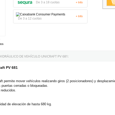
De 3 a 18 cuotas
+ Info
+ Info
De 3 a 12 cuotas
tos
DRÁULICO DE VEHÍCULO UNICRAFT PV 681:
aft PV 681
ft permite mover vehículos realizando giros (2 posicionadores) y desplazamie
s puertas cerradas o bloqueadas.
 reducidos.
idad de elevación de hasta 680 kg.