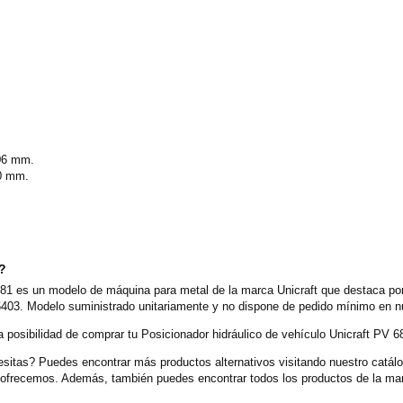
106 mm.
50 mm.
o?
681 es un modelo de máquina para metal de la marca Unicraft que destaca por
403. Modelo suministrado unitariamente y no dispone de pedido mínimo en nue
posibilidad de comprar tu Posicionador hidráulico de vehículo Unicraft PV 6
itas? Puedes encontrar más productos alternativos visitando nuestro catálog
e ofrecemos. Además, también puedes encontrar todos los productos de la mar