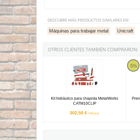
DESCUBRE MÁS PRODUCTOS SIMILARES EN:
Máquinas para trabajar metal
Unicraft
OTROS CLIENTES TAMBIÉN COMPRARON:
Kit hidráulico para chapista MetalWorks CAT
Prensa
5%
Kit hidráulico para chapista MetalWorks
Pren
CATM10CLIP
302,50 €
IVA incl.