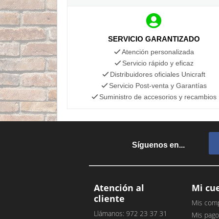
SERVICIO GARANTIZADO
Atención personalizada
Servicio rápido y eficaz
Distribuidores oficiales Unicraft
Servicio Post-venta y Garantías
Suministro de accesorios y recambios
Síguenos en...
Atención al
Mi cu
cliente
Mis com
Llámanos: 972 23 37 31
Mis pago