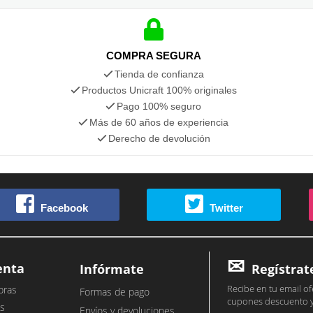
COMPRA SEGURA
Tienda de confianza
Productos Unicraft 100% originales
Pago 100% seguro
Más de 60 años de experiencia
Derecho de devolución
Facebook
Twitter
enta
Infórmate
Regístrat
Recibe en tu email of
pras
Formas de pago
cupones descuento 
s
Envíos y devoluciones