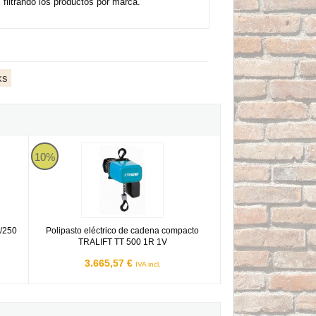
iltrando los productos por marca.
ks
PE 125/250 500W
Polipasto eléctrico de cadena compacto TRALIFT TT 500 1R 
10%
5/250
Polipasto eléctrico de cadena compacto
TRALIFT TT 500 1R 1V
3.665,57 €
IVA incl.