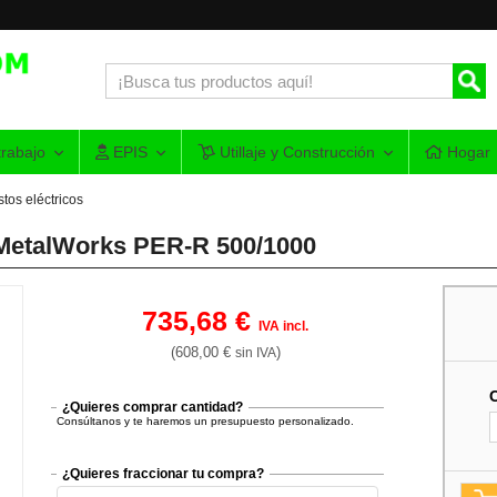
rabajo
EPIS
Utillaje y Construcción
Hogar
tos eléctricos
e MetalWorks PER-R 500/1000
735,68 €
IVA incl.
(608,00 €
)
sin IVA
¿Quieres comprar cantidad?
Consúltanos y te haremos un presupuesto personalizado.
¿Quieres fraccionar tu compra?