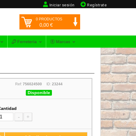
Iniciar sesión
Regístrate
0
PRODUCTOS
0,00
€
Ferretería
Marcas
Ref:
756024500
ID:
23244
Disponible
Cantidad
-
+