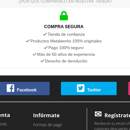
¿POR QUÉ COMPRARLO EN NUESTRA TIENDA?
COMPRA SEGURA
Tienda de confianza
Productos Metalworks 100% originales
Pago 100% seguro
Más de 60 años de experiencia
Derecho de devolución
Facebook
Twitter
enta
Infórmate
Regístrat
Recibe en tu email of
pras
Formas de pago
cupones descuento 