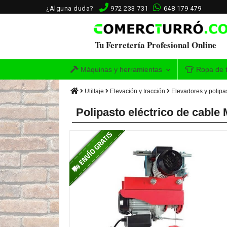
¿Alguna duda?
972 233 731
648 179 479
Tu Ferretería Profesional Online
Máquinas y herramientas
Ropa de t
Utillaje
Elevación y tracción
Elevadores y polipas
Polipasto eléctrico de cabl