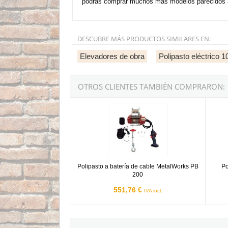
podrás comprar muchos más modelos parecidos a 
DESCUBRE MÁS PRODUCTOS SIMILARES EN:
Elevadores de obra
Polipasto eléctrico 
OTROS CLIENTES TAMBIÉN COMPRARON:
Polipasto a batería de cable MetalWorks PB 20
Polipa
Polipasto a batería de cable MetalWorks PB
Po
200
551,76 €
IVA incl.