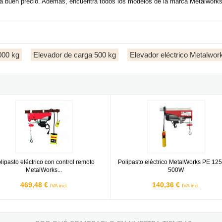
buen precio. Además, encuentra todos los modelos de la marca Metalworks f
1000 kg
Elevador de carga 500 kg
Elevador eléctrico Metalwor
0
sto eléctrico con control remoto MetalWorks SH300/600-R
Polipasto eléctrico MetalWorks 
lipasto eléctrico con control remoto
Polipasto eléctrico MetalWorks PE 12
MetalWorks...
500W
469,48 €
140,36 €
IVA incl.
IVA incl.