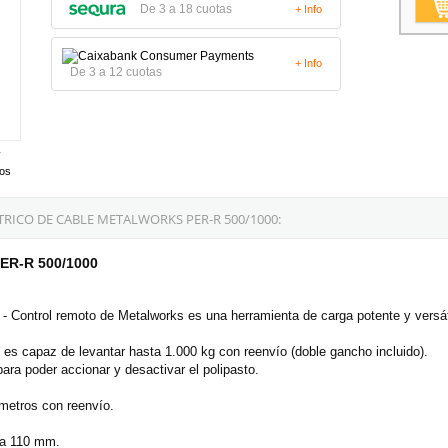
De 3 a 18 cuotas
+ Info
+ Info
De 3 a 12 cuotas
tos
RICO DE CABLE METALWORKS PER-R 500/1000:
PER-R 500/1000
 Control remoto de Metalworks es una herramienta de carga potente y versát
 es capaz de levantar hasta 1.000 kg con reenvío (doble gancho incluido).
ara poder accionar y desactivar el polipasto.
 metros con reenvío.
 a 110 mm.