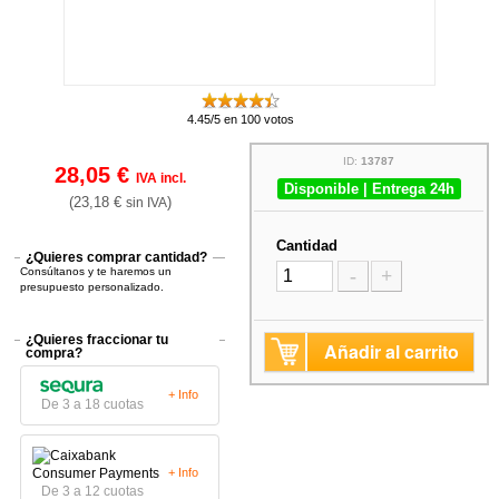
4.45/5 en 100 votos
ID:
13787
28,05 €
IVA incl.
Disponible | Entrega 24h
(23,18 €
)
sin IVA
Cantidad
¿Quieres comprar cantidad?
Consúltanos y te haremos un
-
+
presupuesto personalizado.
¿Quieres fraccionar tu
Añadir al carrito
compra?
+ Info
De 3 a 18 cuotas
+ Info
De 3 a 12 cuotas