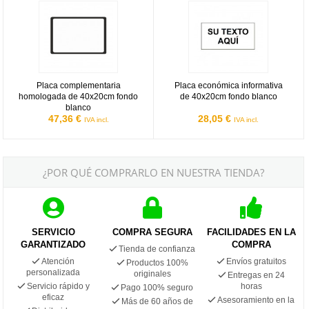
Placa complementaria homologada de 40x20cm fondo blanco
Placa económica informativa de 
Placa complementaria
Placa económica informativa
homologada de 40x20cm fondo
de 40x20cm fondo blanco
blanco
47,36 €
28,05 €
IVA incl.
IVA incl.
¿POR QUÉ COMPRARLO EN NUESTRA TIENDA?
SERVICIO
COMPRA SEGURA
FACILIDADES EN LA
GARANTIZADO
COMPRA
Tienda de confianza
Atención
Envíos gratuitos
Productos 100%
personalizada
originales
Entregas en 24
Servicio rápido y
horas
Pago 100% seguro
eficaz
Asesoramiento en la
Más de 60 años de