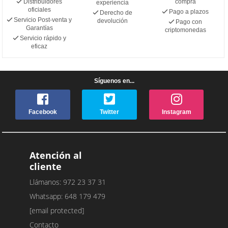
Distribuidores
compra
experiencia
oficiales
Pago a plazos
Derecho de
Servicio Post-venta y
devolución
Pago con
Garantías
criptomonedas
Servicio rápido y
eficaz
Síguenos en...
Facebook
Twitter
Instagram
Atención al
cliente
Llámanos: 972 23 37 31
Whatsapp: 648 179 479
[email protected]
Contacto