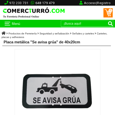
972 233 731
648 179 479
Acceso|Registro
0
Tu Ferretería Profesional Online
Menú
Productos de Ferretería
Seguridad y señalización
Señales y carteles
Carteles,
placas y adhesivos
Placa metálica "Se avisa grúa" de 40x20cm