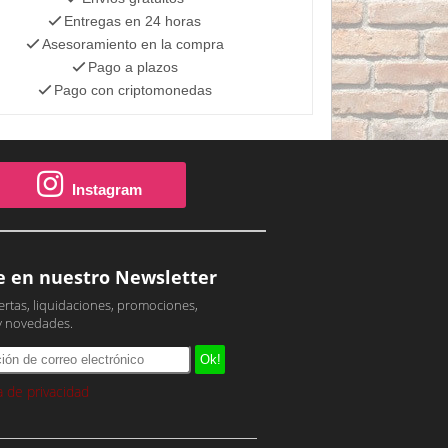
Entregas en 24 horas
Asesoramiento en la compra
Pago a plazos
Pago con criptomonedas
Instagram
e en nuestro Newsletter
ertas, liquidaciones, promociones,
y novedades.
ca de privacidad