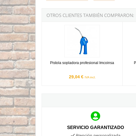
OTROS CLIENTES TAMBIÉN COMPRARON:
Pistola sopladora profesional Imcoinsa
Pistol
Pistola sopladora profesional Imcoinsa
P
29,04 €
IVA incl.
SERVICIO GARANTIZADO
Atención personalizada