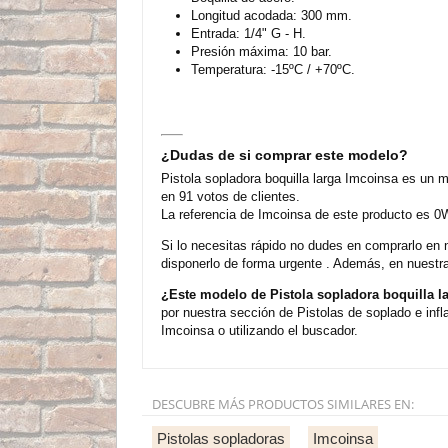
Longitud acodada: 300 mm.
Entrada: 1/4" G - H.
Presión máxima: 10 bar.
Temperatura: -15ºC / +70ºC.
¿Dudas de si comprar este modelo?
Pistola sopladora boquilla larga Imcoinsa es un 
en 91 votos de clientes.
La referencia de Imcoinsa de este producto es 0
Si lo necesitas rápido no dudes en comprarlo en 
disponerlo de forma urgente . Además, en nuestra
¿Este modelo de Pistola sopladora boquilla l
por nuestra sección de Pistolas de soplado e inf
Imcoinsa o utilizando el buscador.
DESCUBRE MÁS PRODUCTOS SIMILARES EN:
Pistolas sopladoras
Imcoinsa