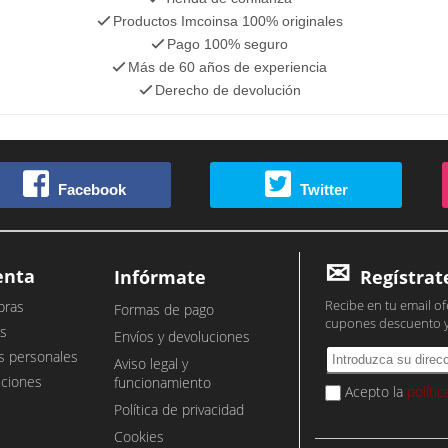
Productos Imcoinsa 100% originales
Pago 100% seguro
Más de 60 años de experiencia
Derecho de devolución
Facebook
Twitter
enta
Infórmate
Regístrat
Recibe en tu email of
pras
Formas de pago
cupones descuento 
s
Envíos y devoluciones
s personales
Aviso legal y
cciones
funcionamiento
Acepto la
políti
Política de privacidad
Cookies