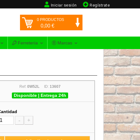
Iniciar sesión
Regístrate
0
PRODUCTOS
0,00
€
Ferretería
Marcas
Ref:
0W52L
ID:
13607
Disponible | Entrega 24h
Cantidad
-
+