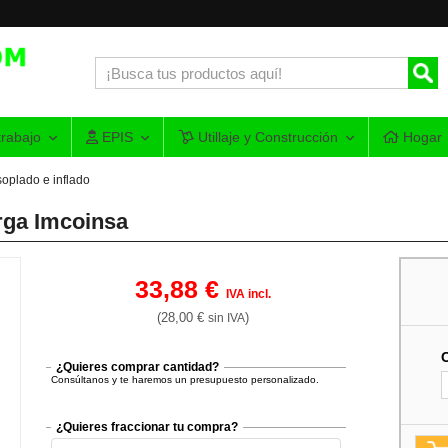
rabajo
EPIS
Utillaje y Construcción
Hogar
soplado e inflado
arga Imcoinsa
33,88 €
IVA incl.
(28,00 €
)
sin IVA
¿Quieres comprar cantidad?
Consúltanos y te haremos un presupuesto personalizado.
¿Quieres fraccionar tu compra?