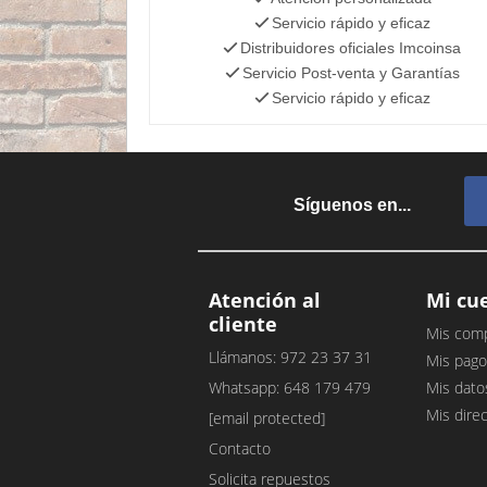
Servicio rápido y eficaz
Distribuidores oficiales Imcoinsa
Servicio Post-venta y Garantías
Servicio rápido y eficaz
Síguenos en...
Atención al
Mi cu
cliente
Mis com
Llámanos: 972 23 37 31
Mis pago
Whatsapp: 648 179 479
Mis dato
Mis dire
[email protected]
Contacto
Solicita repuestos