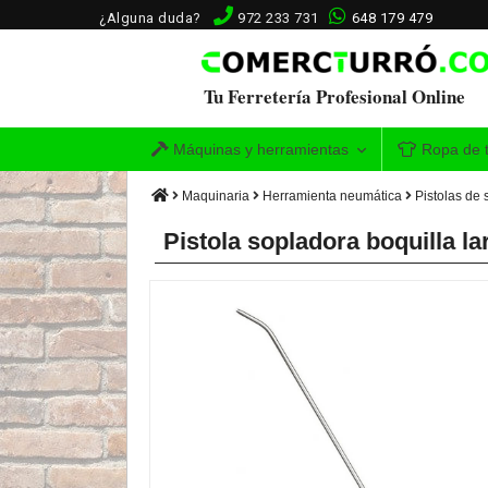
¿Alguna duda?
972 233 731
648 179 479
Tu Ferretería Profesional Online
Máquinas y herramientas
Ropa de t
Maquinaria
Herramienta neumática
Pistolas de 
Pistola sopladora boquilla l