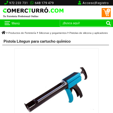
972 233 731
648 179 479
Acceso|Registro
0
Tu Ferretería Profesional Online
Menú
Productos de Ferretería
Siliconas y pegamentos
Pistolas de silicona y aplicadores
Pistola Litegun para cartucho químico