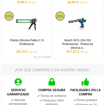
8,08 €
16,04 €
IVA incl.
IVA incl.
Pistola Silicona Pattex C-9 Profesional
Bosch GCG 18V-310 Professional - 
10%
20%
Pistola Silicona Pattex C-9
Bosch GCG 18V-310
Profesional
Professional - Pistola de
silicona a...
29,73 €
417,21 €
IVA incl.
IVA incl.
Dto. por Cantidad
¿POR QUÉ COMPRARLO EN NUESTRA TIENDA?
SERVICIO
COMPRA SEGURA
FACILIDADES EN LA
GARANTIZADO
COMPRA
Tienda de confianza
Atención
Envíos gratuitos
Productos 100%
personalizada
originales
Entregas en 24