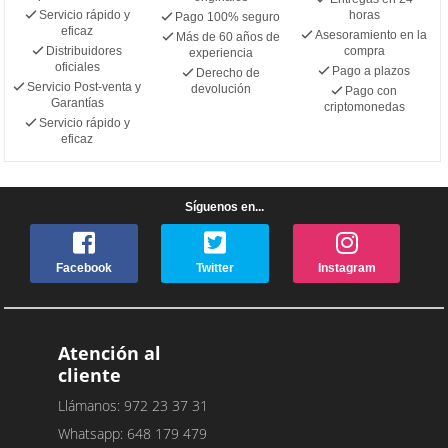
Servicio rápido y
horas
Pago 100% seguro
eficaz
Asesoramiento en la
Más de 60 años de
Distribuidores
compra
experiencia
oficiales
Pago a plazos
Derecho de
Servicio Post-venta y
devolución
Pago con
Garantías
criptomonedas
Servicio rápido y
eficaz
Síguenos en...
Facebook
Twitter
Instagram
Atención al
cliente
Llámanos: 972 23 37 31
Whatsapp: 648 179 479