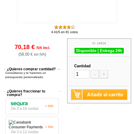
4.41/5 en 81 votos
ID:
14314
70,18 €
IVA incl.
Disponible | Entrega 24h
(58,00 €
)
sin IVA
Cantidad
¿Quieres comprar cantidad?
Consúltanos y te haremos un
-
+
presupuesto personalizado.
¿Quieres fraccionar tu
Añadir al carrito
compra?
+ Info
De 3 a 18 cuotas
+ Info
De 3 a 12 cuotas