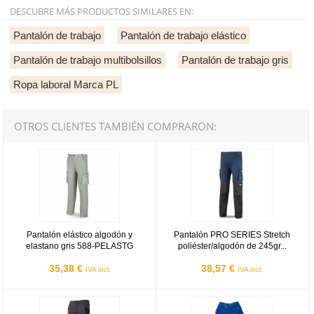
DESCUBRE MÁS PRODUCTOS SIMILARES EN:
Pantalón de trabajo
Pantalón de trabajo elástico
Pantalón de trabajo multibolsillos
Pantalón de trabajo gris
Ropa laboral Marca PL
OTROS CLIENTES TAMBIÉN COMPRARON:
Pantalón elástico algodón y elastano gris 588-PELASTG
Pantalón PRO SERIES Stretch poli
Pantalón elástico algodón y
Pantalón PRO SERIES Stretch
elastano gris 588-PELASTG
poliéster/algodón de 245gr...
35,38 €
38,57 €
IVA incl.
IVA incl.
Pantalón NICE STRETCH multibolsillos de 245gr gris/negro
Pantalón algodón TOP azulina 488