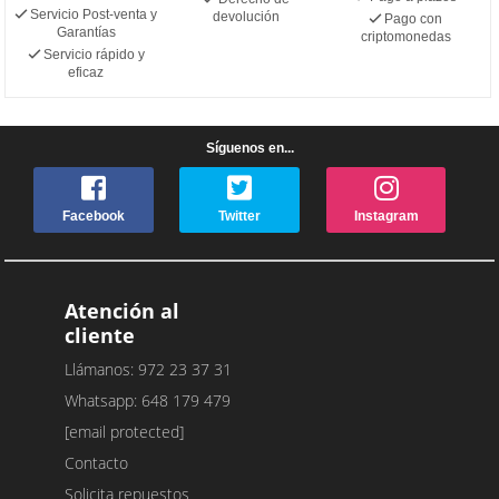
Servicio Post-venta y
devolución
Pago con
Garantías
criptomonedas
Servicio rápido y
eficaz
Síguenos en...
Facebook
Twitter
Instagram
Atención al
cliente
Llámanos: 972 23 37 31
Whatsapp: 648 179 479
[email protected]
Contacto
Solicita repuestos