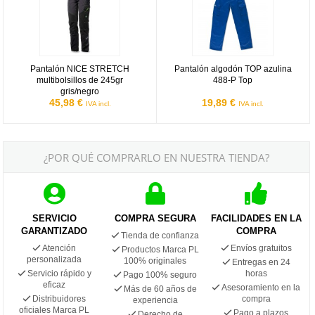
Pantalón NICE STRETCH
Pantalón algodón TOP azulina
multibolsillos de 245gr
488-P Top
gris/negro
45,98 €
19,89 €
IVA incl.
IVA incl.
¿POR QUÉ COMPRARLO EN NUESTRA TIENDA?
SERVICIO
COMPRA SEGURA
FACILIDADES EN LA
GARANTIZADO
COMPRA
Tienda de confianza
Atención
Envíos gratuitos
Productos Marca PL
personalizada
100% originales
Entregas en 24
Servicio rápido y
horas
Pago 100% seguro
eficaz
Asesoramiento en la
Más de 60 años de
Distribuidores
compra
experiencia
oficiales Marca PL
Pago a plazos
Derecho de