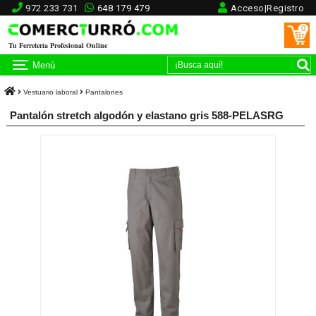
972 233 731
648 179 479
Acceso|Registro
0
Tu Ferretería Profesional Online
Menú
Vestuario laboral
Pantalones
Pantalón stretch algodón y elastano gris 588-PELASRG