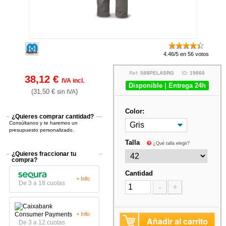
4.46/5 en 56 votos
Ref:
588PELASRG
ID:
19860
38,12 €
IVA incl.
Disponible | Entrega 24h
(31,50 €
)
sin IVA
Color:
¿Quieres comprar cantidad?
Consúltanos y te haremos un
presupuesto personalizado.
Talla
¿Qué talla elegir?
¿Quieres fraccionar tu
compra?
Cantidad
+ Info
De 3 a 18 cuotas
-
+
+ Info
Añadir al carrito
De 3 a 12 cuotas