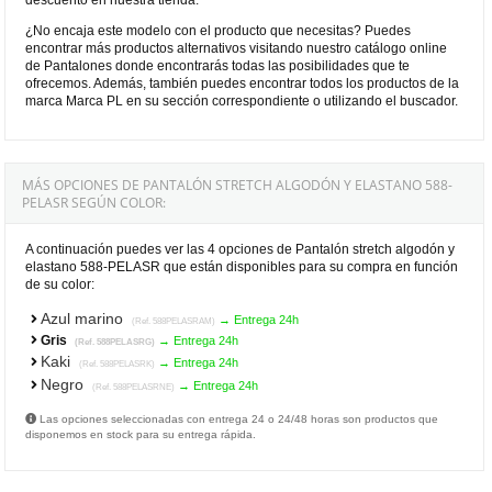
¿No encaja este modelo con el producto que necesitas? Puedes
encontrar más productos alternativos visitando nuestro catálogo online
de Pantalones donde encontrarás todas las posibilidades que te
ofrecemos. Además, también puedes encontrar todos los productos de la
marca Marca PL en su sección correspondiente o utilizando el buscador.
MÁS OPCIONES DE PANTALÓN STRETCH ALGODÓN Y ELASTANO 588-
PELASR SEGÚN COLOR:
A continuación puedes ver las 4 opciones de Pantalón stretch algodón y
elastano 588-PELASR que están disponibles para su compra en función
de su color:
Azul marino
→ Entrega 24h
(Ref. 588PELASRAM)
Gris
→ Entrega 24h
(Ref. 588PELASRG)
Kaki
→ Entrega 24h
(Ref. 588PELASRK)
Negro
→ Entrega 24h
(Ref. 588PELASRNE)
Las opciones seleccionadas con entrega 24 o 24/48 horas son productos que
disponemos en stock para su entrega rápida.