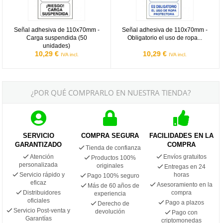
Señal adhesiva de 110x70mm -
Señal adhesiva de 110x70mm -
Carga suspendida (50
Obligatorio el uso de ropa...
unidades)
10,29 €
10,29 €
IVA incl.
IVA incl.
¿POR QUÉ COMPRARLO EN NUESTRA TIENDA?
SERVICIO
COMPRA SEGURA
FACILIDADES EN LA
GARANTIZADO
COMPRA
Tienda de confianza
Atención
Envíos gratuitos
Productos 100%
personalizada
originales
Entregas en 24
Servicio rápido y
horas
Pago 100% seguro
eficaz
Asesoramiento en la
Más de 60 años de
Distribuidores
compra
experiencia
oficiales
Pago a plazos
Derecho de
Servicio Post-venta y
devolución
Pago con
Garantías
criptomonedas