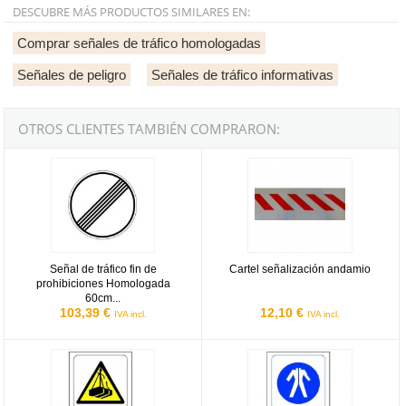
DESCUBRE MÁS PRODUCTOS SIMILARES EN:
Comprar señales de tráfico homologadas
Señales de peligro
Señales de tráfico informativas
OTROS CLIENTES TAMBIÉN COMPRARON:
Señal de tráfico fin de prohibiciones Homologada 60cm Reflex 1
Cartel señalización andamio
Señal de tráfico fin de
Cartel señalización andamio
prohibiciones Homologada
60cm...
103,39 €
12,10 €
IVA incl.
IVA incl.
Señal adhesiva de 110x70mm - Carga suspendida (50 unidades)
Señal adhesiva de 110x70mm - Obli