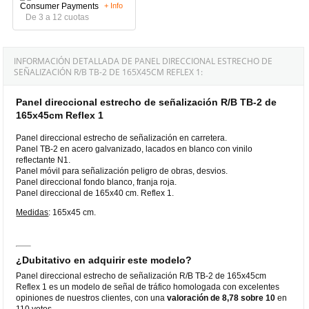
+ Info
De 3 a 12 cuotas
INFORMACIÓN DETALLADA DE PANEL DIRECCIONAL ESTRECHO DE
SEÑALIZACIÓN R/B TB-2 DE 165X45CM REFLEX 1:
Panel direccional estrecho de señalización R/B TB-2 de
165x45cm Reflex 1
Panel direccional estrecho de señalización en carretera.
Panel TB-2 en acero galvanizado, lacados en blanco con vinilo
reflectante N1.
Panel móvil para señalización peligro de obras, desvios.
Panel direccional fondo blanco, franja roja.
Panel direccional de 165x40 cm. Reflex 1.
Medidas
: 165x45 cm.
¿Dubitativo en adquirir este modelo?
Panel direccional estrecho de señalización R/B TB-2 de 165x45cm
Reflex 1 es un modelo de señal de tráfico homologada con excelentes
opiniones de nuestros clientes, con una
valoración de 8,78 sobre 10
en
110 votos.