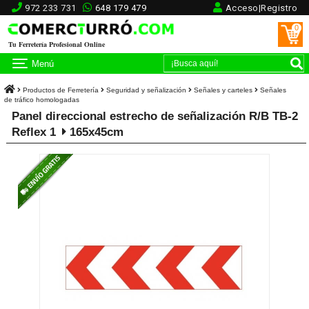
972 233 731
648 179 479
Acceso|Registro
0
Tu Ferretería Profesional Online
Menú
Productos de Ferretería
Seguridad y señalización
Señales y carteles
Señales
de tráfico homologadas
Panel direccional estrecho de señalización R/B TB-2
Reflex 1
165x45cm