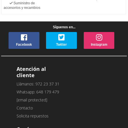
Suministro de
accesorios y recambios
Síguenos en...
Facebook
Twitter
Instagram
Atención al
cliente
Llámanos: 972 23 37 31
Whatsapp: 648 179 479
[email protected]
Contacto
Solicita repuestos