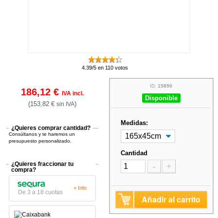
4.39/5 en 110 votos
ID:
15890
186,12 €
IVA incl.
Disponible
(153,82 €
)
sin IVA
Medidas:
¿Quieres comprar cantidad?
Consúltanos y te haremos un
presupuesto personalizado.
Cantidad
¿Quieres fraccionar tu
-
+
compra?
+ Info
De 3 a 18 cuotas
Añadir al carrito