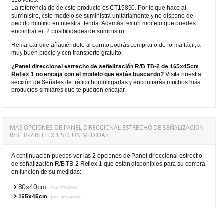
La referencia de de este producto es CT15890. Por lo que hace al
suministro, este modelo se suministra unitariamente y no dispone de
pedido mínimo en nuestra tienda. Además, es un modelo que puedes
encontrar en 2 posibilidades de suministro.
Remarcar que añadiéndolo al carrito podrás comprarlo de forma fácil, a
muy buen precio y con transporte gratuito.
¿Panel direccional estrecho de señalización R/B TB-2 de 165x45cm
Reflex 1 no encaja con el modelo que estás buscando?
Visita nuestra
sección de Señales de tráfico homologadas y encontrarás muchos más
productos similares que te pueden encajar.
MÁS OPCIONES DE PANEL DIRECCIONAL ESTRECHO DE SEÑALIZACIÓN
R/B TB-2 REFLEX 1 SEGÚN MEDIDAS:
A continuación puedes ver las 2 opciones de Panel direccional estrecho
de señalización R/B TB-2 Reflex 1 que están disponibles para su compra
en función de su medidas:
80x40cm
(Ref. 878040N1)
165x45cm
(Ref. 8716545N1)