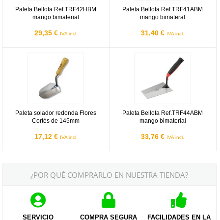
Paleta Bellota Ref.TRF42HBM
Paleta Bellota Ref.TRF41ABM
mango bimaterial
mango bimateral
29,35 €
31,40 €
IVA incl.
IVA incl.
Paleta solador redonda Flores Cortés de 145mm
Paleta Bellota Ref.TRF44ABM man
Paleta solador redonda Flores
Paleta Bellota Ref.TRF44ABM
Cortés de 145mm
mango bimaterial
17,12 €
33,76 €
IVA incl.
IVA incl.
¿POR QUÉ COMPRARLO EN NUESTRA TIENDA?
SERVICIO
COMPRA SEGURA
FACILIDADES EN LA