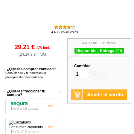
4.40/5 en 40 votos
Ref:
10101
ID:
22641
29,21 €
IVA incl.
Disponible | Entrega 24h
(24,14 €
)
sin IVA
Cantidad
¿Quieres comprar cantidad?
Consúltanos y te haremos un
-
+
presupuesto personalizado.
¿Quieres fraccionar tu
Añadir al carrito
compra?
+ Info
De 3 a 18 cuotas
+ Info
De 3 a 12 cuotas