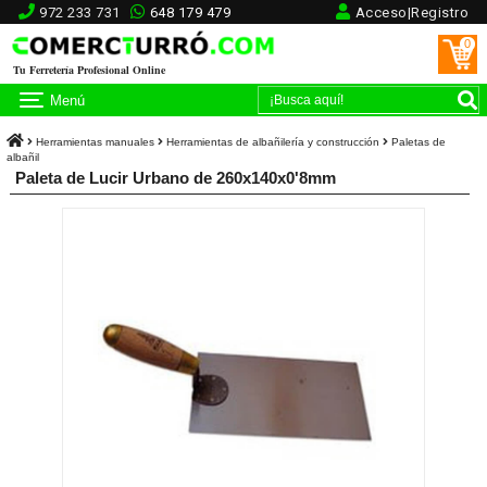
972 233 731
648 179 479
Acceso|Registro
0
Tu Ferretería Profesional Online
Menú
Herramientas manuales
Herramientas de albañilería y construcción
Paletas de
albañil
Paleta de Lucir Urbano de 260x140x0'8mm