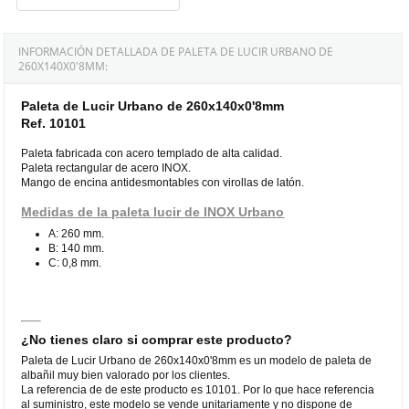
INFORMACIÓN DETALLADA DE PALETA DE LUCIR URBANO DE
260X140X0'8MM:
Paleta de Lucir Urbano de 260x140x0'8mm
Ref. 10101
Paleta fabricada con acero templado de alta calidad.
Paleta rectangular de acero INOX.
Mango de encina antidesmontables con virollas de latón.
Medidas de la paleta lucir de INOX Urbano
A: 260 mm.
B: 140 mm.
C: 0,8 mm.
¿No tienes claro si comprar este producto?
Paleta de Lucir Urbano de 260x140x0'8mm es un modelo de paleta de
albañil muy bien valorado por los clientes.
La referencia de de este producto es 10101. Por lo que hace referencia
al suministro, este modelo se vende unitariamente y no dispone de