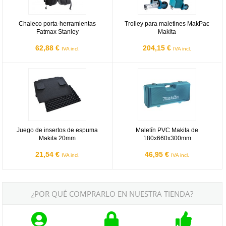
Chaleco porta-herramientas
Trolley para maletines MakPac
Fatmax Stanley
Makita
62,88 €
204,15 €
IVA incl.
IVA incl.
Juego de insertos de espuma Makita 20mm
Maletín PVC Makita de 180x660
Juego de insertos de espuma
Maletín PVC Makita de
Makita 20mm
180x660x300mm
21,54 €
46,95 €
IVA incl.
IVA incl.
¿POR QUÉ COMPRARLO EN NUESTRA TIENDA?