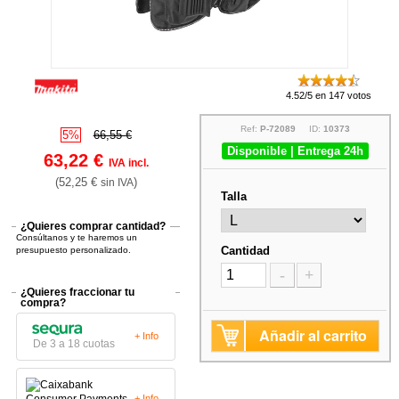
4.52/5 en 147 votos
Ref:
P-72089
ID:
10373
5%
66,55 €
Disponible | Entrega 24h
63,22 €
IVA incl.
(52,25 €
)
sin IVA
Talla
¿Quieres comprar cantidad?
Consúltanos y te haremos un
Cantidad
presupuesto personalizado.
-
+
¿Quieres fraccionar tu
compra?
Añadir al carrito
+ Info
De 3 a 18 cuotas
+ Info