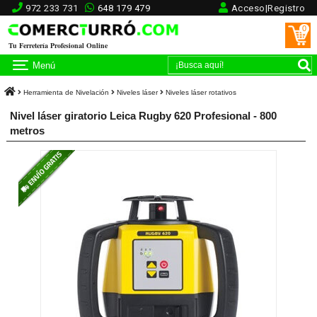
972 233 731
648 179 479
Acceso|Registro
0
Tu Ferretería Profesional Online
Menú
Herramienta de Nivelación
Niveles láser
Niveles láser rotativos
Nivel láser giratorio Leica Rugby 620 Profesional - 800
metros