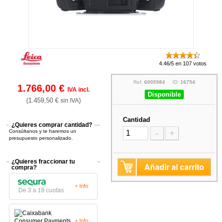
4.46/5 en 107 votos
Ref:
6005984
ID:
16754
1.766,00 €
IVA incl.
Disponible
(1.459,50 €
)
sin IVA
Cantidad
¿Quieres comprar cantidad?
Consúltanos y te haremos un
-
+
presupuesto personalizado.
¿Quieres fraccionar tu
Añadir al carrito
compra?
+ Info
De 3 a 18 cuotas
+ Info