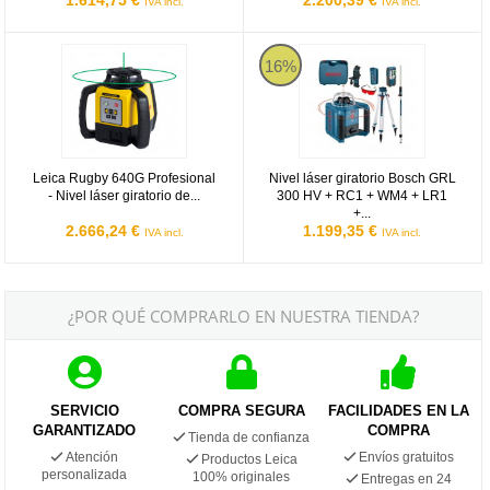
IVA incl.
IVA incl.
Leica Rugby 640G Profesional - Nivel láser giratorio de 600 metros 
Nivel láser giratorio Bosch GR
16%
Leica Rugby 640G Profesional
Nivel láser giratorio Bosch GRL
- Nivel láser giratorio de...
300 HV + RC1 + WM4 + LR1
+...
2.666,24 €
1.199,35 €
IVA incl.
IVA incl.
¿POR QUÉ COMPRARLO EN NUESTRA TIENDA?
SERVICIO
COMPRA SEGURA
FACILIDADES EN LA
GARANTIZADO
COMPRA
Tienda de confianza
Atención
Envíos gratuitos
Productos Leica
personalizada
100% originales
Entregas en 24