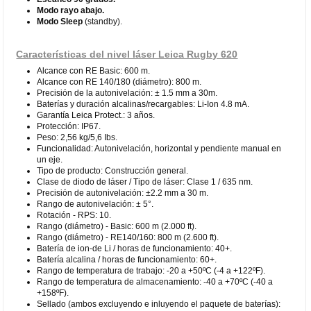
Modo rayo abajo.
Modo Sleep
(standby).
Características del nivel láser Leica Rugby 620
Alcance con RE Basic: 600 m.
Alcance con RE 140/180 (diámetro): 800 m.
Precisión de la autonivelación: ± 1.5 mm a 30m.
Baterías y duración alcalinas/recargables: Li-Ion 4.8 mA.
Garantía Leica Protect.: 3 años.
Protección: IP67.
Peso: 2,56 kg/5,6 Ibs.
Funcionalidad: Autonivelación, horizontal y pendiente manual en
un eje.
Tipo de producto: Construcción general.
Clase de diodo de láser / Tipo de láser: Clase 1 / 635 nm.
Precisión de autonivelación: ±2.2 mm a 30 m.
Rango de autonivelación: ± 5°.
Rotación - RPS: 10.
Rango (diámetro) - Basic: 600 m (2.000 ft).
Rango (diámetro) - RE140/160: 800 m (2.600 ft).
Batería de ion-de Li / horas de funcionamiento: 40+.
Batería alcalina / horas de funcionamiento: 60+.
Rango de temperatura de trabajo: -20 a +50ºC (-4 a +122ºF).
Rango de temperatura de almacenamiento: -40 a +70ºC (-40 a
+158ºF).
Sellado (ambos excluyendo e inluyendo el paquete de baterías):