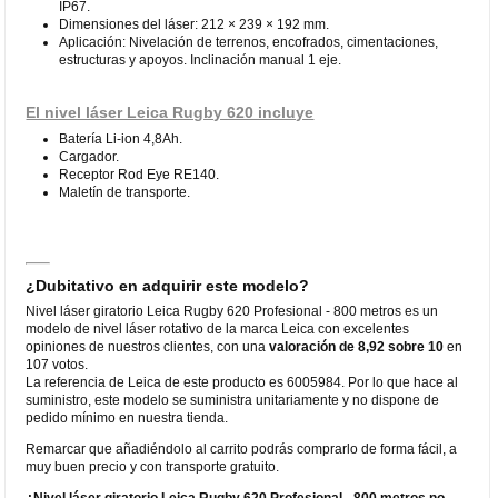
IP67.
Dimensiones del láser: 212 × 239 × 192 mm.
Aplicación: Nivelación de terrenos, encofrados, cimentaciones,
estructuras y apoyos. Inclinación manual 1 eje.
El nivel láser Leica Rugby 620 incluye
Batería Li-ion 4,8Ah.
Cargador.
Receptor Rod Eye RE140.
Maletín de transporte.
¿Dubitativo en adquirir este modelo?
Nivel láser giratorio Leica Rugby 620 Profesional - 800 metros es un
modelo de nivel láser rotativo de la marca Leica con excelentes
opiniones de nuestros clientes, con una
valoración de 8,92 sobre 10
en
107 votos.
La referencia de Leica de este producto es 6005984. Por lo que hace al
suministro, este modelo se suministra unitariamente y no dispone de
pedido mínimo en nuestra tienda.
Remarcar que añadiéndolo al carrito podrás comprarlo de forma fácil, a
muy buen precio y con transporte gratuito.
¿Nivel láser giratorio Leica Rugby 620 Profesional - 800 metros no