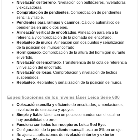
Nivelación del terreno
. Nivelación con bulldózeres, niveladoras
y excavadoras.
Comprobación de pendientes
. Comprobación de pendientes
sencilla y fiable.
Pendientes para rampas y caminos
. Cálculo automático de
pendientes en uno o dos ejes.
Alineación vertical de encofrados
. Alineación paralela a la
referencia y comprobación de la plomada del encofrado.
Replanteo de muros
. Alineación con dos puntos y señalización
de la posición del muro/encofrado.
Hormigonado
. Comprobación de la altura del hormigón durante
el vertido.
Nivelación del encofrado
. Transferencia de la cota de referencia
y nivelación del encofrado.
Nivelación de losas
. Comprobacion y nivelación de techos
suspendidos.
Replanteo
. Replanteo y señalización de la posición de muros.
Especificaciones de los niveles láser Leica Serie 600
Colocación sencilla y eficiente
de encofrados, cimentaciones,
nivelación de estructura y apoyos.
Simple y fiable
, láser con un pocos comandos con el cual no
hay posibilidad de error.
Funciona con todos los receptores Leica Rod Eye.
Configuración de la
pendiente manual
hasta un 8% en un eje.
Se ajusta a aplicaciones de
nivelación interior y exterior
.
Escaneo 90 grados.