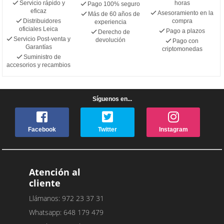
Servicio rápido y
horas
Pago 100% seguro
eficaz
Asesoramiento en la
Más de 60 años de
Distribuidores
compra
experiencia
oficiales Leica
Pago a plazos
Derecho de
Servicio Post-venta y
devolución
Pago con
Garantías
criptomonedas
Suministro de
accesorios y recambios
Síguenos en...
Facebook
Twitter
Instagram
Atención al
cliente
Llámanos: 972 23 37 31
Whatsapp: 648 179 479