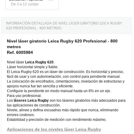
De 3 a 12 cuotas
INFORMACIÓN DETALLADA DE NIVEL LÁSER GIRATORIO LEICA RUGBY
620 PROFESIONAL - 800 METROS:
Nivel láser giratorio Leica Rugby 620 Profesional - 800
metros
Ref. 6005984
Nivel láser
Leica Rugby 620
.
Láser horizontal simple y fiable.
El Leica Rugby 620 es un láser de construcción. Es horizontal y preciso,
fácil de usar y con autonivelación, con control para pendiente manual.
La colocación de encofrados, cimentaciones, nivelación de estructuras y
apoyos nunca fue tan sencilla y eficiente.
Configure la pendiente en modo manual hasta un 8% en un eje.
Para uso profesional.
Los
láseres Leica Rugby
son los láseres giratorios más adecuados para
las aplicaciones de construcción.
Nivele, alinee y defina escuadras más rápido que nunca, eliminando
errores costosos.
Estabilidad y precisión de medición con rendimiento máximo.
Aplicaciones de los niveles láser Leica Rugby