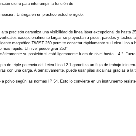
función cierre para interrumpir la función de
ineación. Entrega en un práctico estuche rígido.
e alta precisón garantiza una visibilidad de línea láser excepcional de hasta
y verticales excepcionalmente largas se proyectan a pisos, paredes y techos 
eligente magnético TWIST 250 permite conectar rápidamente su Leica Lino a bor
o más rápido. El nivel puede girar 250°.
máticamente su posición si está ligeramente fuera de nivel hasta ± 4 °. Fuera d
pto de triple potencia del Leica Lino L2-1 garantiza un flujo de trabajo ininter
ras con una carga. Alternativamente, puede usar pilas alcalinas gracias a la 
te a polvo según las normas IP 54. Esto lo convierte en un instrumento resist