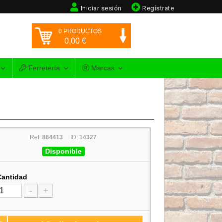
Iniciar sesión
Regístrate
0
PRODUCTOS
0,00
€
Ferretería
Marcas
Ref:
864413
ID:
14327
Disponible
Cantidad
-
+