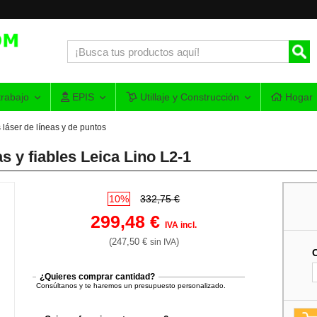
rabajo
EPIS
Utillaje y Construcción
Hogar
 láser de líneas y de puntos
as y fiables Leica Lino L2-1
10%
332,75 €
299,48 €
IVA incl.
(247,50 €
)
sin IVA
¿Quieres comprar cantidad?
Consúltanos y te haremos un presupuesto personalizado.