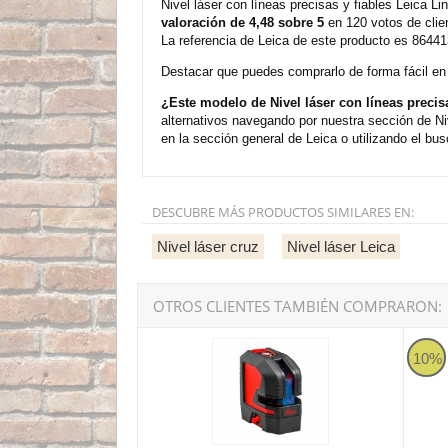
Nivel láser con líneas precisas y fiables Leica L
valoración de 4,48 sobre 5
en 120 votos de clie
La referencia de Leica de este producto es 86441
Destacar que puedes comprarlo de forma fácil en n
¿Este modelo de Nivel láser con líneas precis
alternativos navegando por nuestra sección de Ni
en la sección general de Leica o utilizando el bus
DESCUBRE MÁS PRODUCTOS SIMILARES EN:
Nivel láser cruz
Nivel láser Leica
OTROS CLIENTES TAMBIÉN COMPRARON:
Leica Lino L2S-1 - Nivel láser con líneas precis
Nivel 
10%