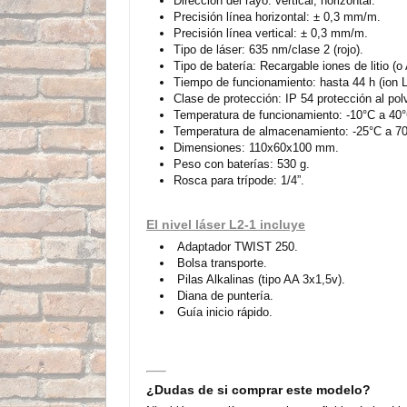
Dirección del rayo: vertical, horizontal.
Precisión línea horizontal: ± 0,3 mm/m.
Precisión línea vertical: ± 0,3 mm/m.
Tipo de láser: 635 nm/clase 2 (rojo).
Tipo de batería: Recargable iones de litio (o
Tiempo de funcionamiento: hasta 44 h (ion Li
Clase de protección: IP 54 protección al pol
Temperatura de funcionamiento: -10°C a 40°
Temperatura de almacenamiento: -25°C a 7
Dimensiones: 110x60x100 mm.
Peso con baterías: 530 g.
Rosca para trípode: 1/4”.
El nivel láser L2-1 incluye
Adaptador TWIST 250.
Bolsa transporte.
Pilas Alkalinas (tipo AA 3x1,5v).
Diana de puntería.
Guía inicio rápido.
¿Dudas de si comprar este modelo?