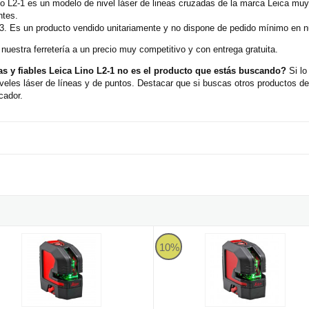
ino L2-1 es un modelo de nivel láser de lineas cruzadas de la marca Leica muy
ntes.
3. Es un producto vendido unitariamente y no dispone de pedido mínimo en nu
uestra ferretería a un precio muy competitivo y con entrega gratuita.
as y fiables Leica Lino L2-1 no es el producto que estás buscando?
Si lo
veles láser de líneas y de puntos. Destacar que si buscas otros productos d
cador.
as y fiables
láser de rayo verde Leica Lino L2P5G-1
Leica Lino L2GS-1 - Nivel láser co
10%