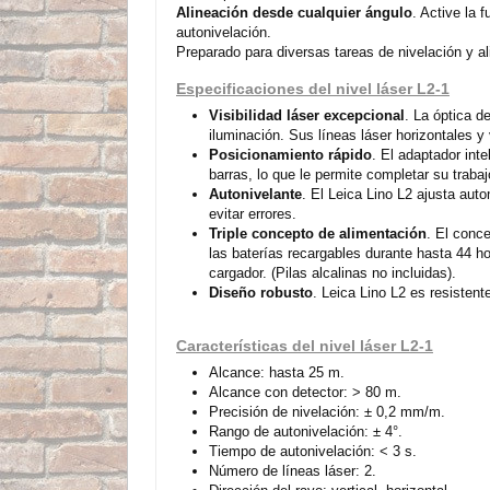
Alineación desde cualquier ángulo
. Active la 
autonivelación.
Preparado para diversas tareas de nivelación y al
Especificaciones del nivel láser L2-1
Visibilidad láser excepcional
. La óptica d
iluminación. Sus líneas láser horizontales 
Posicionamiento rápido
. El adaptador int
barras, lo que le permite completar su trabaj
Autonivelante
. El Leica Lino L2 ajusta auto
evitar errores.
Triple concepto de alimentación
. El conce
las baterías recargables durante hasta 44 ho
cargador. (Pilas alcalinas no incluidas).
Diseño robusto
. Leica Lino L2 es resisten
Características del nivel láser L2-1
Alcance: hasta 25 m.
Alcance con detector: > 80 m.
Precisión de nivelación: ± 0,2 mm/m.
Rango de autonivelación: ± 4°.
Tiempo de autonivelación: < 3 s.
Número de líneas láser: 2.