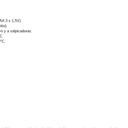
 AA 3 x 1,5V).
tio).
vo y a salpicaduras.
C.
0°C.