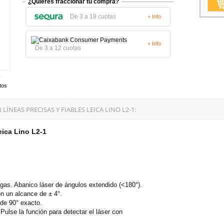
¿Quieres fraccionar tu compra?
De 3 a 18 cuotas
+ Info
+ Info
De 3 a 12 cuotas
tos
ÍNEAS PRECISAS Y FIABLES LEICA LINO L2-1:
eica Lino L2-1
argas. Abanico láser de ángulos extendido (<180°).
n un alcance de ± 4°.
 de 90° exacto.
 Pulse la función para detectar el láser con