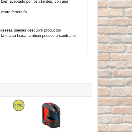
 bien aceptado por los clientes, con una
estra ferretería.
 deseas puedes descubrir productos
e la marca Leica también puedes encontrarlos
n líneas verdes
Nivel láser de rayo Leica Lino L2P5-1
10%