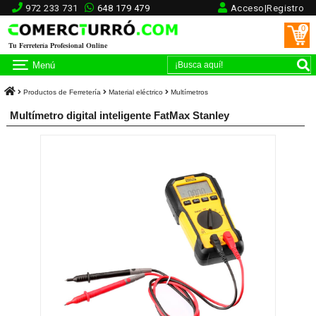
972 233 731
648 179 479
Acceso|Registro
0
Tu Ferretería Profesional Online
Menú
Productos de Ferretería
Material eléctrico
Multímetros
Multímetro digital inteligente FatMax Stanley