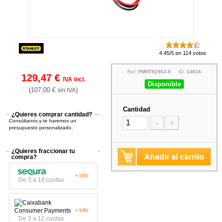
4.45/5 en 114 votos
Ref:
FMHT82563-0
ID:
14816
129,47 €
IVA incl.
Disponible
(107,00 €
)
sin IVA
Cantidad
¿Quieres comprar cantidad?
Consúltanos y te haremos un
-
+
presupuesto personalizado.
¿Quieres fraccionar tu
Añadir al carrito
compra?
+ Info
De 3 a 18 cuotas
+ Info
De 3 a 12 cuotas