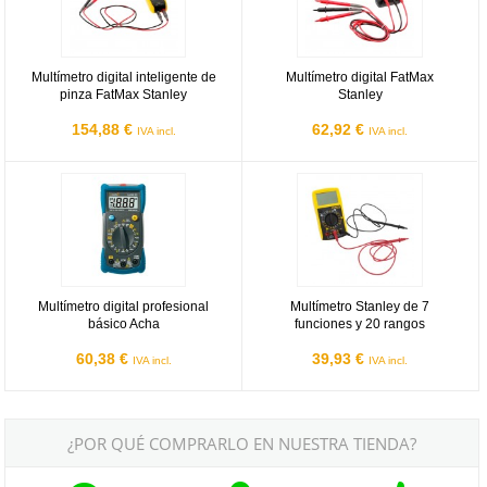
Multímetro digital inteligente de
Multímetro digital FatMax
pinza FatMax Stanley
Stanley
154,88 €
62,92 €
IVA incl.
IVA incl.
Multímetro digital profesional básico Acha
Multímetro Stanley de 7 funciones
Multímetro digital profesional
Multímetro Stanley de 7
básico Acha
funciones y 20 rangos
60,38 €
39,93 €
IVA incl.
IVA incl.
¿POR QUÉ COMPRARLO EN NUESTRA TIENDA?