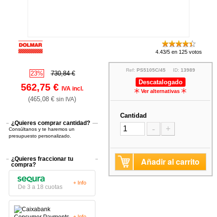
4.43/5 en 125 votos
Ref:
PS5105C/45
ID:
13989
23%
730,84 €
Descatalogado
562,75 €
IVA incl.
Ver alternativas
(465,08 €
)
sin IVA
Cantidad
¿Quieres comprar cantidad?
-
+
Consúltanos y te haremos un
presupuesto personalizado.
¿Quieres fraccionar tu
Añadir al carrito
compra?
+ Info
De 3 a 18 cuotas
+ Info