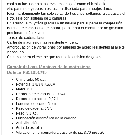
continua incluso en altas revoluciones, así como el kickback.
Alto par motor y robusta estructura diseñada para trabajos duros.
Fácil mantenimiento tan sólo soltando tres clips, soltamos la carcasa y el
filtro, este con sistema de 2 cámaras.
Un arranque muy fácil gracias a un muelle para superar la compresión.
Bomba de combustible (cebador) para llenar el carburador de gasolina
presionando 3 o 4 veces.
Tensor de cadena lateral.
Cárter de magnesio más resistente y ligero.
Amortiguación de vibraciones por muelles de acero resistentes al aceite
y gasolina.
Catalizador en el escape que reduce la emisión de gases.
Características técnicas de la motosierra
Dolmar PS5105C/45
Cilindrada: 50 c.c.
Potencia: 2,8/3,8 Kw/Cv.
Motor: 2 T.
Depósito de combustible: 0,47 L.
Depósito de aceite: 0,27 L.
Longitud del corte: 45 cm.
Paso de cadena: 3/8".
Peso: 5,1 Kg.
Lubricación automática de la cadena.
Anti-vibración.
Guía de estrella.
Vibración en empuñadura trasera/ dcha.: 3,70 m/seg².