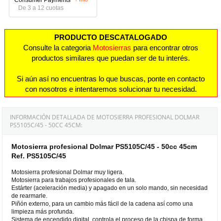
De 3 a 12 cuotas
PRODUCTO DESCATALOGADO
Consulte la categoria
Motosierras
para encontrar otros
productos similares que puedan ser de tu interés.
Si aún así no encuentras lo que buscas, ponte en contacto
con nosotros e intentaremos solucionar tu necesidad.
INFORMACIÓN DETALLADA DE MOTOSIERRA PROFESIONAL DOLMAR
PS5105C/45 - 50CC 45CM:
Motosierra profesional Dolmar PS5105C/45 - 50cc 45cm
Ref. PS5105C/45
Motosierra profesional Dolmar muy ligera.
Motosierra para trabajos profesionales de tala.
Estárter (aceleración media) y apagado en un solo mando, sin necesidad
de rearmarle.
Piñón externo, para un cambio más fácil de la cadena así como una
limpieza más profunda.
Sistema de encendido digital, controla el proceso de la chispa de forma