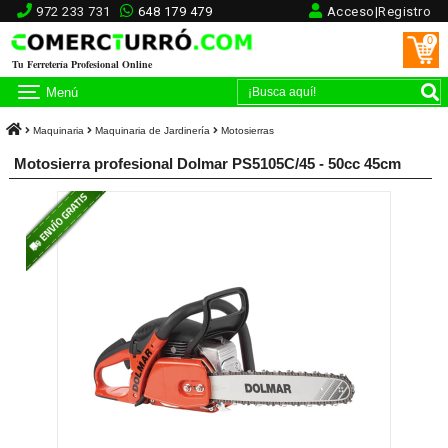
972 233 731
648 179 479
Acceso|Registro
0
Tu Ferretería Profesional Online
Menú
Maquinaria
Maquinaria de Jardinería
Motosierras
Motosierra profesional Dolmar PS5105C/45 - 50cc 45cm