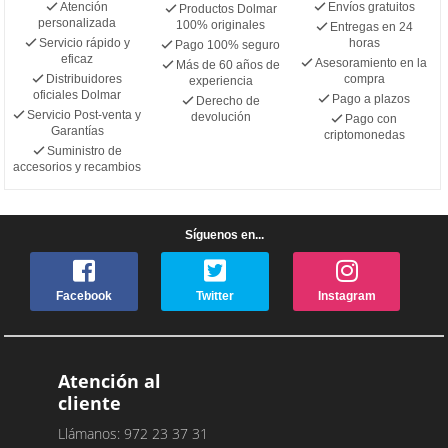
Atención
Envíos gratuitos
Productos Dolmar
personalizada
100% originales
Entregas en 24
Servicio rápido y
horas
Pago 100% seguro
eficaz
Asesoramiento en la
Más de 60 años de
Distribuidores
compra
experiencia
oficiales Dolmar
Pago a plazos
Derecho de
Servicio Post-venta y
devolución
Pago con
Garantías
criptomonedas
Suministro de
accesorios y recambios
Síguenos en...
Facebook
Twitter
Instagram
Atención al
cliente
Llámanos: 972 23 37 31