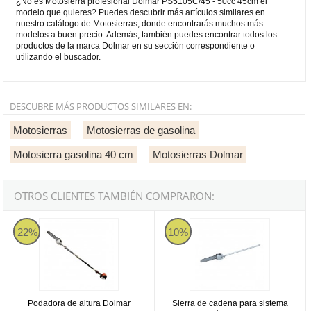
¿No es Motosierra profesional Dolmar PS5105C/45 - 50cc 45cm el
modelo que quieres? Puedes descubrir más artículos similares en
nuestro catálogo de Motosierras, donde encontrarás muchos más
modelos a buen precio. Además, también puedes encontrar todos los
productos de la marca Dolmar en su sección correspondiente o
utilizando el buscador.
DESCUBRE MÁS PRODUCTOS SIMILARES EN:
Motosierras
Motosierras de gasolina
Motosierra gasolina 40 cm
Motosierras Dolmar
OTROS CLIENTES TAMBIÉN COMPRARON:
Podadora de altura Dolmar ME246.4 4T 1'05 cv - Motor Gasolina
Sierra de cadena para sistema mu
22%
10%
Podadora de altura Dolmar
Sierra de cadena para sistema