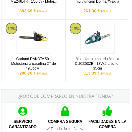
ME246.4 4T 1'05 cv - Motor...
multifunción Dolmar/Makita
693,69 €
261,36 €
IVA incl.
IVA incl.
Garland DAKOTA 50
Motosierra a batería Makita DUC3
10%
26%
Garland DAKOTA 50 -
Motosierra a batería Makita
Motosierra a gasolina 2T de
DUC353ZB - 18Vx2 Litio-ion
49,3cc y...
35cm
200,70 €
313,39 €
IVA incl.
IVA incl.
¿POR QUÉ COMPRARLO EN NUESTRA TIENDA?
SERVICIO
COMPRA SEGURA
FACILIDADES EN LA
GARANTIZADO
COMPRA
Tienda de confianza