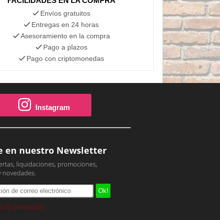
FACILIDADES EN LA COMPRA
Envíos gratuitos
Entregas en 24 horas
Asesoramiento en la compra
Pago a plazos
Pago con criptomonedas
Instagram
e en nuestro Newsletter
ertas, liquidaciones, promociones,
y novedades.
ca de privacidad