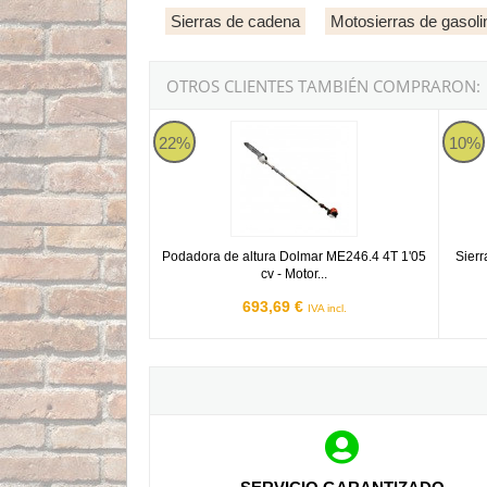
Sierras de cadena
Motosierras de gasoli
OTROS CLIENTES TAMBIÉN COMPRARON:
Podadora de altura Dolmar ME246.4 4T 1'05 cv
Sierra
22%
10%
Podadora de altura Dolmar ME246.4 4T 1'05
Sierr
cv - Motor...
693,69 €
IVA incl.