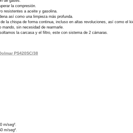
ón de gases.
uperar la compresión.
o resistentes a aceite y gasolina.
adena así como una limpieza más profunda.
 de la chispa de forma continua, incluso en altas revoluciones, así como el k
o mando, sin necesidad de rearmarle.
 soltamos la carcasa y el filtro, este con sistema de 2 cámaras.
a Dolmar PS420SC/38
20 m/seg².
60 m/seg².