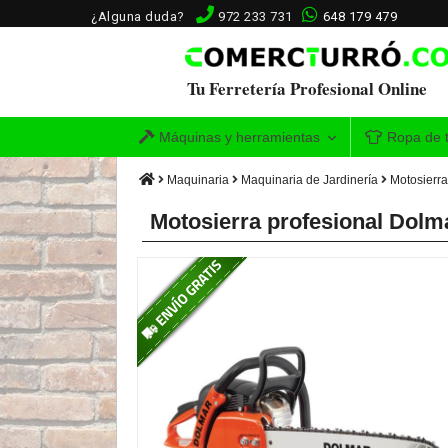
¿Alguna duda?
972 233 731
648 179 479
Tu Ferretería Profesional Online
Máquinas y herramientas
Ropa de t
Maquinaria
Maquinaria de Jardinería
Motosierr
Motosierra profesional Dolm