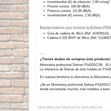
Incertidumbre (K) de vibración: 2,00 m/seg².
Presión sonora: 100,80 dB(A).
Potencia sonora: 111,80 dB(A).
Incertidumbre (K) sonora: 2,50 dB(A).
Equipo básico que incluye la Dolmar PS4
Guía de cadena de 38cm (Ref. 414038141).
Cadena 0,325 95VP de 38cm (Ref. 5124847
¿Tienes dudas de comprar este producto
Motosierra profesional Dolmar PS420SC/38 - 42,
La referencia de Dolmar de este modelo es PS420
En nuestra ferretería te ofrecemos tu Motosierra
¿No es Motosierra profesional Dolmar PS420SC/38
donde encontrarás muchos más modelos a buen pr
DESCUBRE MÁS PRODUCTOS SIMILARES EN: