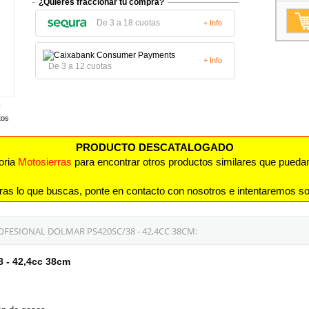
¿Quieres fraccionar tu compra?
De 3 a 18 cuotas
+ Info
+ Info
De 3 a 12 cuotas
tos
PRODUCTO DESCATALOGADO
oria
Motosierras
para encontrar otros productos similares que puedan 
ras lo que buscas, ponte en contacto con nosotros e intentaremos so
ESIONAL DOLMAR PS420SC/38 - 42,4CC 38CM:
8 - 42,4cc 38cm