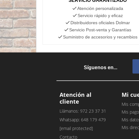
SERVICIO GARANTIZADO
Atención personalizada
Servicio rápido y eficaz
Distribuidores oficiales Dolmar
Servicio Post-venta y Garantías
Suministro de accesorios y recambios
Síguenos en...
Atención al
Mi cu
cliente
Mis com
Llámanos: 972 23 37 31
Mis pago
Whatsapp: 648 179 479
Mis dato
Mis dire
[email protected]
Contacto