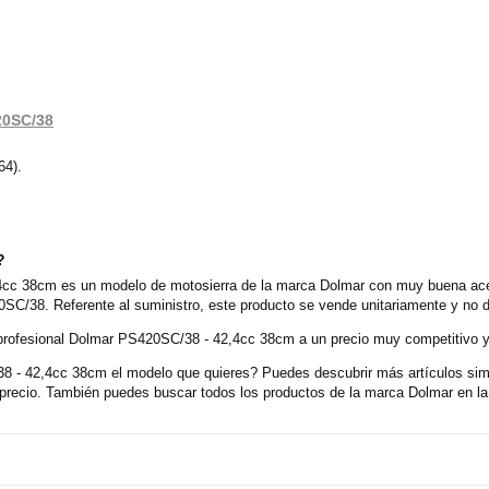
20SC/38
64).
?
4cc 38cm es un modelo de motosierra de la marca Dolmar con muy buena acep
SC/38. Referente al suministro, este producto se vende unitariamente y no 
 profesional Dolmar PS420SC/38 - 42,4cc 38cm a un precio muy competitivo y
 - 42,4cc 38cm el modelo que quieres? Puedes descubrir más artículos simi
ecio. También puedes buscar todos los productos de la marca Dolmar en la 