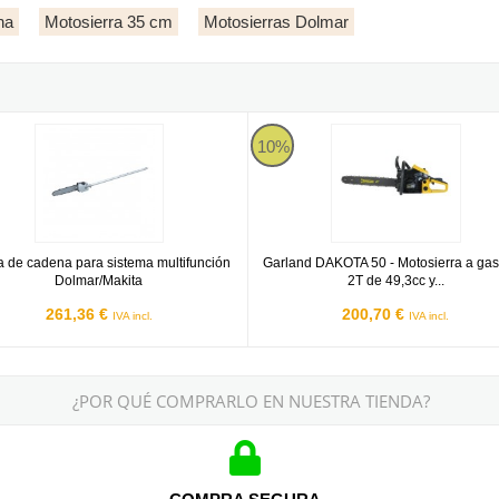
na
Motosierra 35 cm
Motosierras Dolmar
 - Motor Gasolina
 de cadena para sistema multifunción Dolmar/Makita
Garland DAKOTA 50
10%
a de cadena para sistema multifunción
Garland DAKOTA 50 - Motosierra a gas
Dolmar/Makita
2T de 49,3cc y...
261,36 €
200,70 €
IVA incl.
IVA incl.
¿POR QUÉ COMPRARLO EN NUESTRA TIENDA?