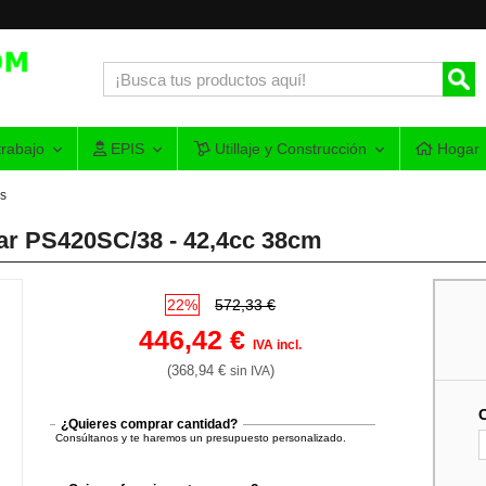
rabajo
EPIS
Utillaje y Construcción
Hogar
as
ar PS420SC/38 - 42,4cc 38cm
22%
572,33 €
446,42 €
IVA incl.
(368,94 €
)
sin IVA
¿Quieres comprar cantidad?
Consúltanos y te haremos un presupuesto personalizado.