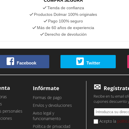
COMPRA SEGURA
Tienda de confianza
Productos Dolmar 100% originales
Pago 100% seguro
Más de 60 años de experiencia
Derecho de devolución
Facebook
Twitter
enta
Infórmate
Regístrat
Recibe en tu email of
pras
Formas de pago
cupones descuento 
s
Envíos y devoluciones
s personales
Aviso legal y
cciones
funcionamiento
Acepto la
políti
Política de privacidad