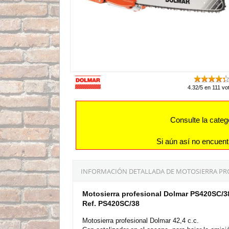
4.32/5 en 111 vo
Consulte la categ
Si aún así no encuent
INFORMACIÓN DETALLADA DE MOTOSIERRA PROF
Motosierra profesional Dolmar PS420SC/3
Ref. PS420SC/38
Motosierra profesional Dolmar 42,4 c.c.