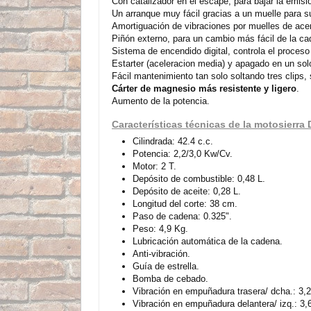
Con catalizador en el escape, para bajar la emisi
Un arranque muy fácil gracias a un muelle para s
Amortiguación de vibraciones por muelles de acer
Piñón externo, para un cambio más fácil de la c
Sistema de encendido digital, controla el proceso
Estarter (aceleracion media) y apagado en un sol
Fácil mantenimiento tan solo soltando tres clips,
Cárter de magnesio más resistente y ligero
.
Aumento de la potencia.
Características técnicas de la motosierr
Cilindrada: 42.4 c.c.
Potencia: 2,2/3,0 Kw/Cv.
Motor: 2 T.
Depósito de combustible: 0,48 L.
Depósito de aceite: 0,28 L.
Longitud del corte: 38 cm.
Paso de cadena: 0.325".
Peso: 4,9 Kg.
Lubricación automática de la cadena.
Anti-vibración.
Guía de estrella.
Bomba de cebado.
Vibración en empuñadura trasera/ dcha.: 3,
Vibración en empuñadura delantera/ izq.: 3,