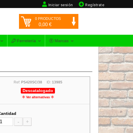
Iniciar sesión
Regístrate
0
PRODUCTOS
0,00
€
Ferretería
Marcas
Ref:
PS420SC/38
ID:
13985
Descatalogado
Ver alternativas
Cantidad
-
+