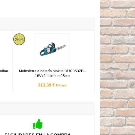
Motosierra a batería Makita DUC353ZB - 18Vx2 Litio-ion 35c
26%
olina
Motosierra a batería Makita DUC353ZB -
18Vx2 Litio-ion 35cm
313,39 €
IVA incl.