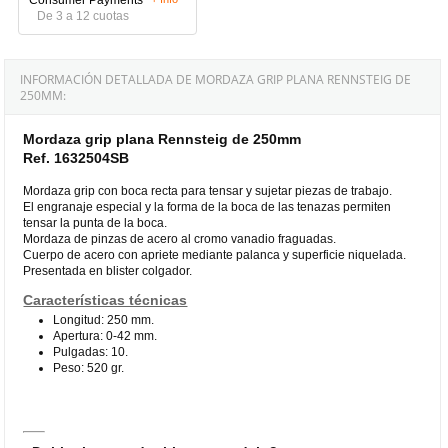
De 3 a 12 cuotas
INFORMACIÓN DETALLADA DE MORDAZA GRIP PLANA RENNSTEIG DE
250MM:
Mordaza grip plana Rennsteig de 250mm
Ref. 1632504SB
Mordaza grip con boca recta para tensar y sujetar piezas de trabajo.
El engranaje especial y la forma de la boca de las tenazas permiten
tensar la punta de la boca.
Mordaza de pinzas de acero al cromo vanadio fraguadas.
Cuerpo de acero con apriete mediante palanca y superficie niquelada.
Presentada en blister colgador.
Características técnicas
Longitud: 250 mm.
Apertura: 0-42 mm.
Pulgadas: 10.
Peso: 520 gr.