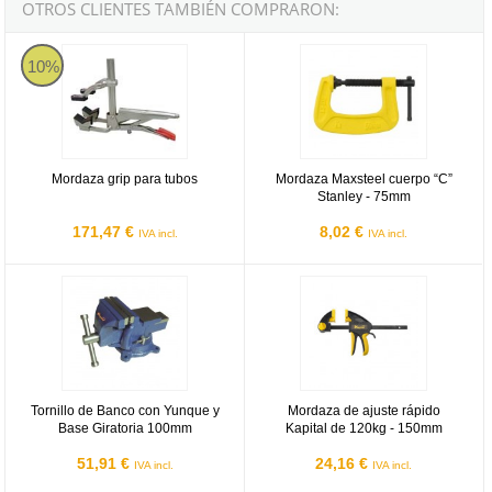
OTROS CLIENTES TAMBIÉN COMPRARON:
Mordaza grip para tubos
Mordaza Maxsteel cuerpo “C” Sta
10%
Mordaza grip para tubos
Mordaza Maxsteel cuerpo “C”
Stanley - 75mm
171,47 €
8,02 €
IVA incl.
IVA incl.
Tornillo de Banco con Yunque y Base Giratoria 100mm
Mordaza de ajuste rápido Kapital
Tornillo de Banco con Yunque y
Mordaza de ajuste rápido
Base Giratoria 100mm
Kapital de 120kg - 150mm
51,91 €
24,16 €
IVA incl.
IVA incl.