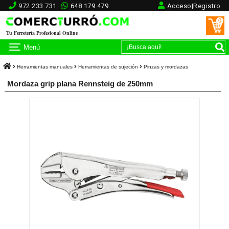
972 233 731
648 179 479
Acceso|Registro
0
Tu Ferretería Profesional Online
Menú
Herramientas manuales
Herramientas de sujeción
Pinzas y mordazas
Mordaza grip plana Rennsteig de 250mm