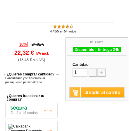
4.43/5 en 54 votos
ID:
20079
10%
24,81 €
Disponible | Entrega 24h
22,32 €
IVA incl.
(18,45 €
)
sin IVA
Cantidad
-
+
¿Quieres comprar cantidad?
Consúltanos y te haremos un
presupuesto personalizado.
Añadir al carrito
¿Quieres fraccionar tu
compra?
+ Info
De 3 a 18 cuotas
+ Info