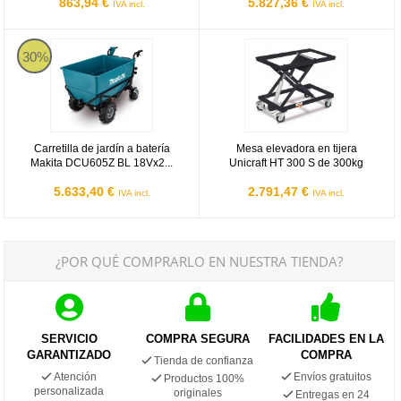
863,94 €
5.827,36 €
IVA incl.
IVA incl.
Makita DCU605Z
Mesa elevadora en tijera Unicraft
30%
Carretilla de jardín a batería
Mesa elevadora en tijera
Makita DCU605Z BL 18Vx2...
Unicraft HT 300 S de 300kg
5.633,40 €
2.791,47 €
IVA incl.
IVA incl.
¿POR QUÉ COMPRARLO EN NUESTRA TIENDA?
SERVICIO
COMPRA SEGURA
FACILIDADES EN LA
GARANTIZADO
COMPRA
Tienda de confianza
Atención
Envíos gratuitos
Productos 100%
personalizada
originales
Entregas en 24