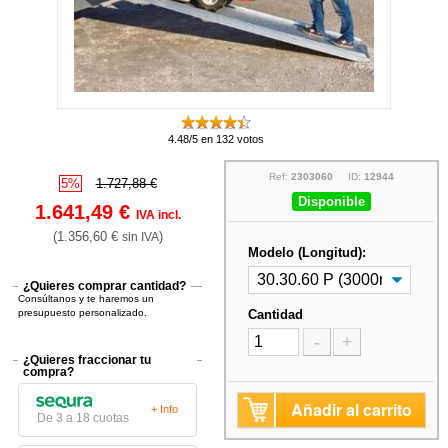
4.48/5 en 132 votos
Ref:
2303060
ID:
12944
5%
1.727,88 €
Disponible
1.641,49 €
IVA incl.
(1.356,60 €
)
sin IVA
Modelo (Longitud):
¿Quieres comprar cantidad?
Consúltanos y te haremos un
presupuesto personalizado.
Cantidad
-
+
¿Quieres fraccionar tu
compra?
Añadir al carrito
+ Info
De 3 a 18 cuotas