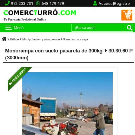
972 233 731
648 179 479
Acceso|Registro
0
Tu Ferretería Profesional Online
Menú
Utillaje
Manipulación y almacenaje
Rampas de carga
Monorampa con suelo pasarela de 300kg
30.30.60 P
(3000mm)