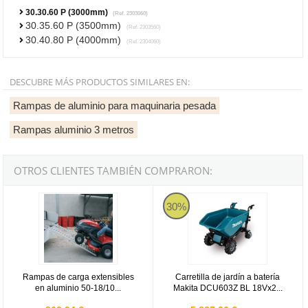
30.30.60 P (3000mm)
(Ref. 2303060)
30.35.60 P (3500mm)
(Ref. 2303560)
30.40.80 P (4000mm)
(Ref. 2304060)
DESCUBRE MÁS PRODUCTOS SIMILARES EN:
Rampas de aluminio para maquinaria pesada
Rampas aluminio 3 metros
OTROS CLIENTES TAMBIÉN COMPRARON:
Rampas de carga extensibles en aluminio 50-18/10 (1000/1800mm 
Carretilla de jardín a batería M
30%
Rampas de carga extensibles
Carretilla de jardín a batería
en aluminio 50-18/10...
Makita DCU603Z BL 18Vx2...