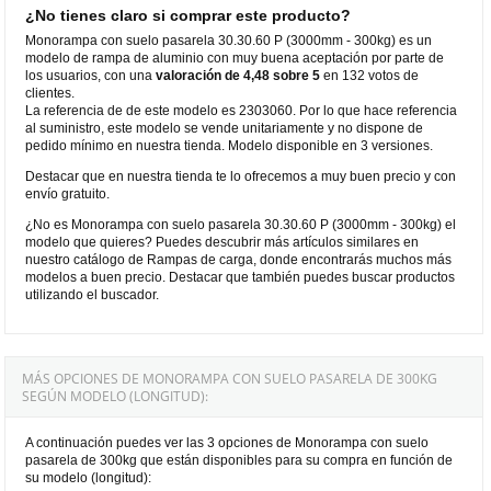
¿No tienes claro si comprar este producto?
Monorampa con suelo pasarela 30.30.60 P (3000mm - 300kg) es un
modelo de rampa de aluminio con muy buena aceptación por parte de
los usuarios, con una
valoración de 4,48 sobre 5
en 132 votos de
clientes.
La referencia de de este modelo es 2303060. Por lo que hace referencia
al suministro, este modelo se vende unitariamente y no dispone de
pedido mínimo en nuestra tienda. Modelo disponible en 3 versiones.
Destacar que en nuestra tienda te lo ofrecemos a muy buen precio y con
envío gratuito.
¿No es Monorampa con suelo pasarela 30.30.60 P (3000mm - 300kg) el
modelo que quieres? Puedes descubrir más artículos similares en
nuestro catálogo de Rampas de carga, donde encontrarás muchos más
modelos a buen precio. Destacar que también puedes buscar productos
utilizando el buscador.
MÁS OPCIONES DE MONORAMPA CON SUELO PASARELA DE 300KG
SEGÚN MODELO (LONGITUD):
A continuación puedes ver las 3 opciones de Monorampa con suelo
pasarela de 300kg que están disponibles para su compra en función de
su modelo (longitud):