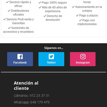
Servicio rápido y
horas
Pago 100% seguro
eficaz
Asesoramiento en la
Más de 60 años de
Distribuidores
compra
experiencia
oficiales
Pago a plazos
Derecho de
Servicio Post-venta y
devolución
Pago con
Garantías
criptomonedas
Suministro de
accesorios y recambios
Síguenos en...
Facebook
Twitter
Instagram
Atención al
cliente
Llámanos: 972 23 37 31
Whatsapp: 648 179 479