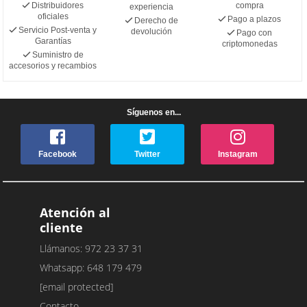
Distribuidores
compra
experiencia
oficiales
Pago a plazos
Derecho de
Servicio Post-venta y
devolución
Pago con
Garantías
criptomonedas
Suministro de
accesorios y recambios
Síguenos en...
Facebook
Twitter
Instagram
Atención al
cliente
Llámanos: 972 23 37 31
Whatsapp: 648 179 479
[email protected]
Contacto