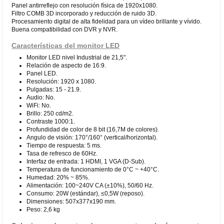
Panel antirreflejo con resolución física de 1920x1080.
Filtro COMB 3D incorporado y reducción de ruido 3D.
Procesamiento digital de alta fidelidad para un vídeo brillante y vívido.
Buena compatibilidad con DVR y NVR.
Características del monitor LED
Monitor LED nivel Industrial de 21,5".
Relación de aspecto de 16:9.
Panel LED.
Resolución: 1920 x 1080.
Pulgadas: 15 - 21.9.
Audio: No.
WiFi: No.
Brillo: 250 cd/m2.
Contraste 1000:1.
Profundidad de color de 8 bit (16,7M de colores).
Angulo de visión: 170°/160° (vertical/horizontal).
Tiempo de respuesta: 5 ms.
Tasa de refresco de 60Hz.
Interfaz de entrada: 1 HDMI, 1 VGA (D-Sub).
Temperatura de funcionamiento de 0°C ~ +40°C.
Humedad: 20% ~ 85%.
Alimentación: 100~240V CA (±10%), 50/60 Hz.
Consumo: 20W (estándar), ≤0,5W (reposo).
Dimensiones: 507x377x190 mm.
Peso: 2,6 kg