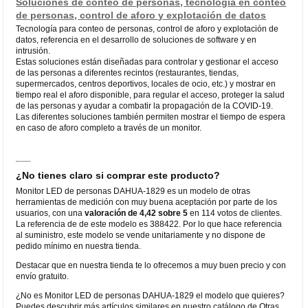
Soluciones de conteo de personas, tecnología en conteo
de personas, control de aforo y explotación de datos
Tecnología para conteo de personas, control de aforo y explotación de
datos, referencia en el desarrollo de soluciones de software y en
intrusión.
Estas soluciones están diseñadas para controlar y gestionar el acceso
de las personas a diferentes recintos (restaurantes, tiendas,
supermercados, centros deportivos, locales de ocio, etc.) y mostrar en
tiempo real el aforo disponible, para regular el acceso, proteger la salud
de las personas y ayudar a combatir la propagación de la COVID-19.
Las diferentes soluciones también permiten mostrar el tiempo de espera
en caso de aforo completo a través de un monitor.
¿No tienes claro si comprar este producto?
Monitor LED de personas DAHUA-1829 es un modelo de otras
herramientas de medición con muy buena aceptación por parte de los
usuarios, con una
valoración de 4,42 sobre 5
en 114 votos de clientes.
La referencia de de este modelo es 388422. Por lo que hace referencia
al suministro, este modelo se vende unitariamente y no dispone de
pedido mínimo en nuestra tienda.
Destacar que en nuestra tienda te lo ofrecemos a muy buen precio y con
envío gratuito.
¿No es Monitor LED de personas DAHUA-1829 el modelo que quieres?
Puedes descubrir más artículos similares en nuestro catálogo de Otras