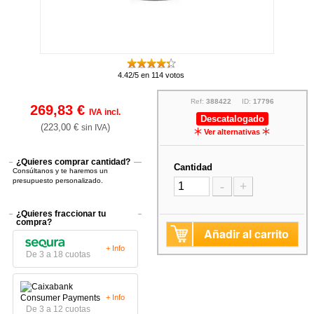
4.42/5 en 114 votos
Ref:
388422
ID:
17796
269,83 €
IVA incl.
Descatalogado
(223,00 €
)
sin IVA
Ver alternativas
¿Quieres comprar cantidad?
Cantidad
Consúltanos y te haremos un
presupuesto personalizado.
-
+
¿Quieres fraccionar tu
compra?
Añadir al carrito
+ Info
De 3 a 18 cuotas
+ Info
De 3 a 12 cuotas