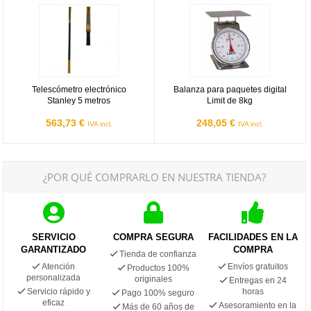
Telescómetro electrónico Stanley 5 metros
Balanza para paquetes digital Limi
Telescómetro electrónico
Balanza para paquetes digital
Stanley 5 metros
Limit de 8kg
563,73 €
248,05 €
IVA incl.
IVA incl.
¿POR QUÉ COMPRARLO EN NUESTRA TIENDA?
SERVICIO
COMPRA SEGURA
FACILIDADES EN LA
GARANTIZADO
COMPRA
Tienda de confianza
Atención
Envíos gratuitos
Productos 100%
personalizada
originales
Entregas en 24
Servicio rápido y
horas
Pago 100% seguro
eficaz
Asesoramiento en la
Más de 60 años de