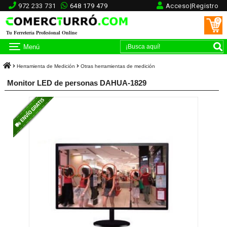
972 233 731
648 179 479
Acceso|Registro
0
Tu Ferretería Profesional Online
Menú
Herramienta de Medición
Otras herramientas de medición
Monitor LED de personas DAHUA-1829