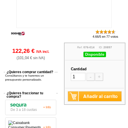
4.66/5 en 77 votos
Ref:
076-014
ID:
20897
122,26 €
IVA incl.
Disponible
(101,04 €
)
sin IVA
Cantidad
¿Quieres comprar cantidad?
Consúltanos y te haremos un
-
+
presupuesto personalizado.
¿Quieres fraccionar tu
Añadir al carrito
compra?
+ Info
De 3 a 18 cuotas
+ Info