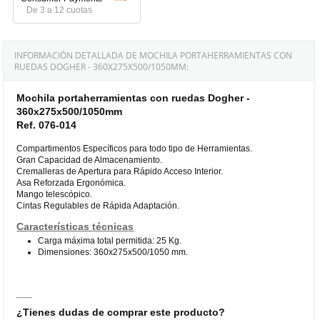
De 3 a 12 cuotas
INFORMACIÓN DETALLADA DE MOCHILA PORTAHERRAMIENTAS CON
RUEDAS DOGHER - 360X275X500/1050MM:
Mochila portaherramientas con ruedas Dogher -
360x275x500/1050mm
Ref. 076-014
Compartimentos Específicos para todo tipo de Herramientas.
Gran Capacidad de Almacenamiento.
Cremalleras de Apertura para Rápido Acceso Interior.
Asa Reforzada Ergonómica.
Mango telescópico.
Cintas Regulables de Rápida Adaptación.
Características técnicas
Carga máxima total permitida: 25 Kg.
Dimensiones: 360x275x500/1050 mm.
¿Tienes dudas de comprar este producto?