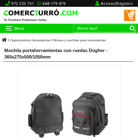
972 233 731
648 179 479
Acceso|Registro
0
Tu Ferretería Profesional Online
Menú
Organizadores herramientas
Bolsas y mochilas para herramientas
Mochila portaherramientas con ruedas Dogher -
360x275x500/1050mm