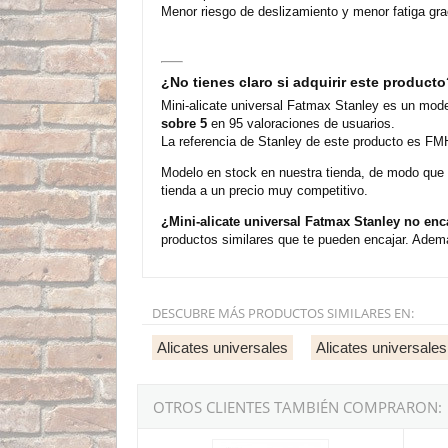
Menor riesgo de deslizamiento y menor fatiga gra
¿No tienes claro si adquirir este product
Mini-alicate universal Fatmax Stanley es un mode
sobre 5
en 95 valoraciones de usuarios.
La referencia de Stanley de este producto es FM
Modelo en stock en nuestra tienda, de modo que
tienda a un precio muy competitivo.
¿Mini-alicate universal Fatmax Stanley no en
productos similares que te pueden encajar. Ademá
DESCUBRE MÁS PRODUCTOS SIMILARES EN:
Alicates universales
Alicates universales
OTROS CLIENTES TAMBIÉN COMPRARON:
Alicate universal con bloqueo Stanley FatMax
Alicat