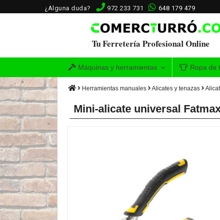
¿Alguna duda?
972 233 731
648 179 479
Tu Ferretería Profesional Online
Máquinas y herramientas
Ropa de t
Herramientas manuales
Alicates y tenazas
Alica
Mini-alicate universal Fatma