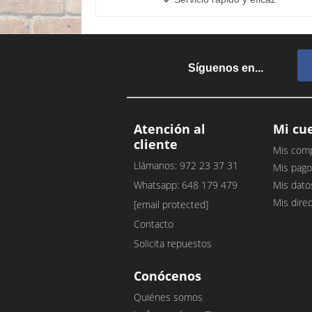
Síguenos en...
Atención al
Mi cu
cliente
Mis com
Llámanos: 972 23 37 31
Mis pago
Whatsapp: 648 179 479
Mis dato
Mis dire
[email protected]
Contacto
Solicita repuestos
Conócenos
Quiénes somos