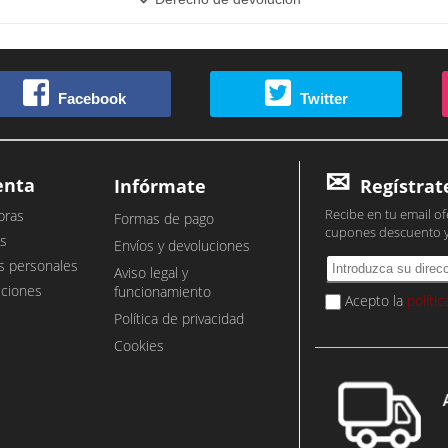
Facebook
Twitter
enta
Infórmate
Regístrat
Recibe en tu email of
pras
Formas de pago
cupones descuento 
s
Envíos y devoluciones
s personales
Aviso legal y
cciones
funcionamiento
Acepto la
políti
Política de privacidad
Cookies