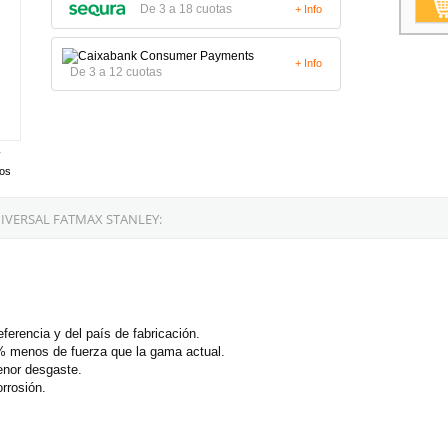
De 3 a 18 cuotas
+ Info
+ Info
De 3 a 12 cuotas
tos
IVERSAL FATMAX STANLEY:
eferencia y del país de fabricación.
% menos de fuerza que la gama actual.
enor desgaste.
rrosión.