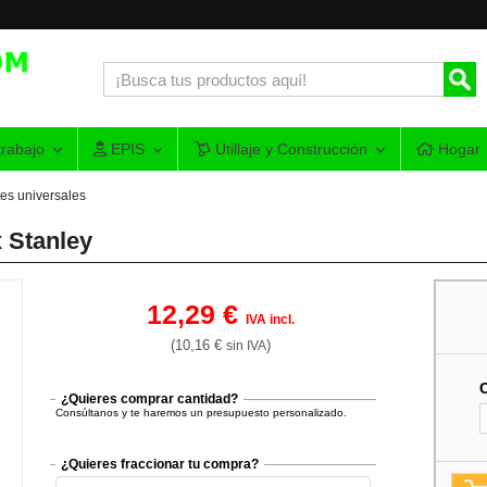
rabajo
EPIS
Utillaje y Construcción
Hogar
tes universales
x Stanley
12,29 €
IVA incl.
(10,16 €
)
sin IVA
¿Quieres comprar cantidad?
Consúltanos y te haremos un presupuesto personalizado.
¿Quieres fraccionar tu compra?