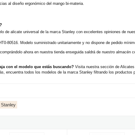
cias al diseño ergonómico del mango bi-materia.
o?
lo de alicate universal de la marca Stanley con excelentes opiniones de nue
HT0-80516. Modelo suministrado unitariamente y no dispone de pedido mínimo
 comprándolo ahora en nuestra tienda enseguida saldrá de nuestro almacén 
caja con el modelo que estás buscando?
Visita nuestra sección de Alicate
s, encuentra todos los modelos de la marca Stanley filtrando los productos 
 Stanley
 - 150mm
e de acción compuesta universal Stanley FatMax 215mm
Alicate Bimateria Universal Stanl