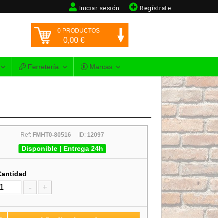
Iniciar sesión
Regístrate
0
PRODUCTOS
0,00
€
Ferretería
Marcas
Ref:
FMHT0-80516
ID:
12097
Disponible | Entrega 24h
Cantidad
-
+