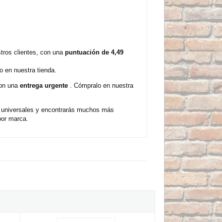
stros clientes, con una
puntuación de 4,49
 en nuestra tienda.
con una
entrega urgente
. Cómpralo en nuestra
s universales y encontrarás muchos más
por marca.
ey - 200mm
Alicate universal Stanley FatMax - 160mm