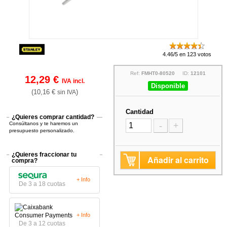
4.46/5 en 123 votos
Ref:
FMHT0-80520
ID:
12101
12,29 €
IVA incl.
Disponible
(10,16 €
)
sin IVA
Cantidad
¿Quieres comprar cantidad?
Consúltanos y te haremos un
-
+
presupuesto personalizado.
¿Quieres fraccionar tu
Añadir al carrito
compra?
+ Info
De 3 a 18 cuotas
+ Info
De 3 a 12 cuotas