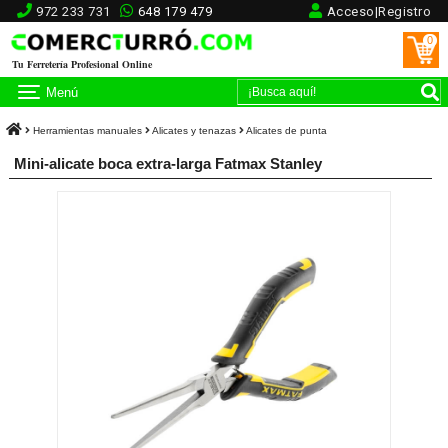
972 233 731
648 179 479
Acceso|Registro
0
Tu Ferretería Profesional Online
Menú
Herramientas manuales
Alicates y tenazas
Alicates de punta
Mini-alicate boca extra-larga Fatmax Stanley