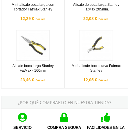
Mini-alicate boca larga con
Alicate de boca larga Stanley
cortador Fatmax Stanley
FatMax 205mm.
12,29 €
22,08 €
IVA incl.
IVA incl.
Alicate boca larga Stanley FatMax - 160mm
Mini-alicate boca curva Fatmax St
Alicate boca larga Stanley
Mini-alicate boca curva Fatmax
FatMax - 160mm
Stanley
23,46 €
12,05 €
IVA incl.
IVA incl.
¿POR QUÉ COMPRARLO EN NUESTRA TIENDA?
SERVICIO
COMPRA SEGURA
FACILIDADES EN LA