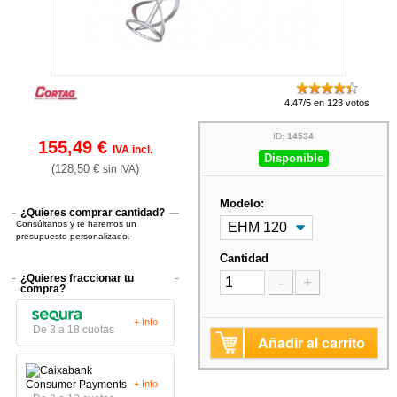
4.47/5 en 123 votos
ID:
14534
155,49 €
IVA incl.
Disponible
(128,50 €
)
sin IVA
Modelo:
¿Quieres comprar cantidad?
Consúltanos y te haremos un
presupuesto personalizado.
Cantidad
¿Quieres fraccionar tu
-
+
compra?
+ Info
De 3 a 18 cuotas
Añadir al carrito
+ Info