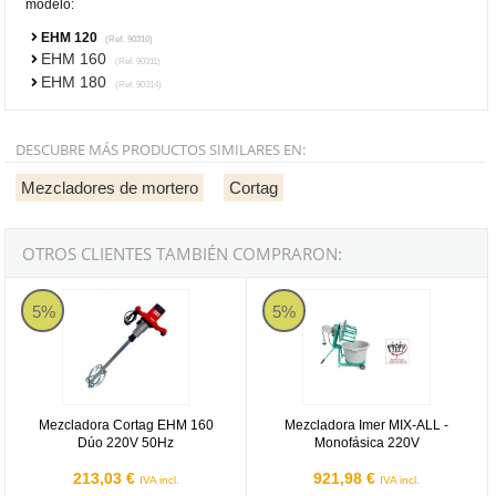
modelo:
EHM 120
(Ref. 90310)
EHM 160
(Ref. 90311)
EHM 180
(Ref. 90314)
DESCUBRE MÁS PRODUCTOS SIMILARES EN:
Mezcladores de mortero
Cortag
OTROS CLIENTES TAMBIÉN COMPRARON:
Mezcladora Cortag EHM 160 Dúo 220V 50Hz
Mezcladora Imer MIX-ALL - Mono
5%
5%
Mezcladora Cortag EHM 160
Mezcladora Imer MIX-ALL -
Dúo 220V 50Hz
Monofásica 220V
213,03 €
921,98 €
IVA incl.
IVA incl.