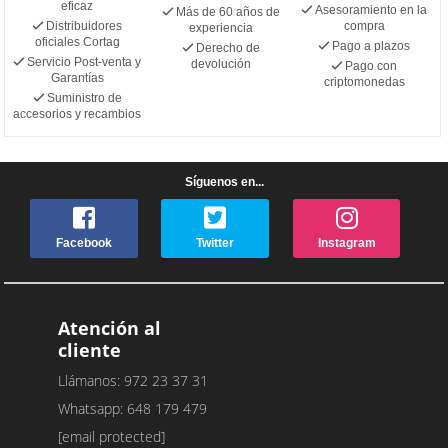
eficaz
Asesoramiento en la
Más de 60 años de
Distribuidores
compra
experiencia
oficiales Cortag
Pago a plazos
Derecho de
Servicio Post-venta y
devolución
Pago con
Garantías
criptomonedas
Suministro de
accesorios y recambios
Síguenos en...
Facebook
Twitter
Instagram
Atención al
cliente
Llámanos: 972 23 37 31
Whatsapp: 648 179 479
[email protected]