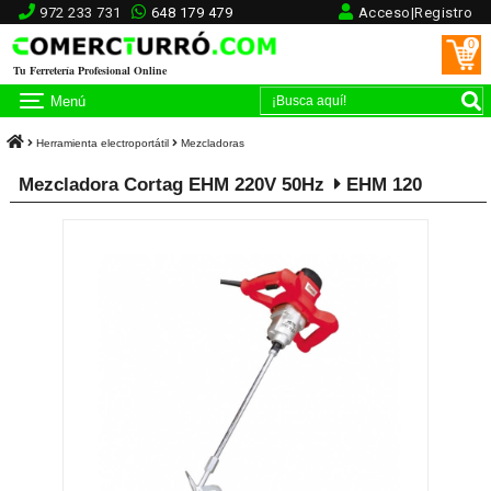
972 233 731
648 179 479
Acceso|Registro
0
Tu Ferretería Profesional Online
Menú
Herramienta electroportátil
Mezcladoras
Mezcladora Cortag EHM 220V 50Hz
EHM 120