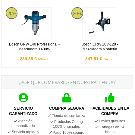
Bosch GRW 140 Professional - Mezcladora 1400W
Bosch GRW 18V-120 - Mezcladora
20%
20%
Bosch GRW 140 Professional -
Bosch GRW 18V-120 -
Mezcladora 1400W
Mezcladora a batería
230,38 €
347,51 €
IVA incl.
IVA incl.
¿POR QUÉ COMPRARLO EN NUESTRA TIENDA?
SERVICIO
COMPRA SEGURA
FACILIDADES EN LA
GARANTIZADO
COMPRA
Tienda de confianza
Atención
Envíos gratuitos
Productos Cortag
personalizada
100% originales
Entregas en 24
Servicio rápido y
horas
Pago 100% seguro