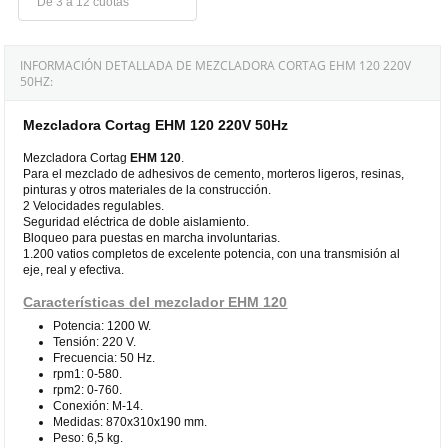
De 3 a 12 cuotas
INFORMACIÓN DETALLADA DE MEZCLADORA CORTAG EHM 120 220V
50HZ:
Mezcladora Cortag EHM 120 220V 50Hz
Mezcladora Cortag
EHM 120
.
Para el mezclado de adhesivos de cemento, morteros ligeros, resinas,
pinturas y otros materiales de la construcción.
2 Velocidades regulables.
Seguridad eléctrica de doble aislamiento.
Bloqueo para puestas en marcha involuntarias.
1.200 vatios completos de excelente potencia, con una transmisión al
eje, real y efectiva.
Características del mezclador EHM 120
Potencia: 1200 W.
Tensión: 220 V.
Frecuencia: 50 Hz.
rpm1: 0-580.
rpm2: 0-760.
Conexión: M-14.
Medidas: 870x310x190 mm.
Peso: 6,5 kg.