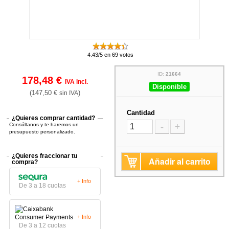
4.43/5 en 69 votos
ID:
21664
178,48 €
IVA incl.
Disponible
(147,50 €
)
sin IVA
Cantidad
¿Quieres comprar cantidad?
Consúltanos y te haremos un
-
+
presupuesto personalizado.
¿Quieres fraccionar tu
Añadir al carrito
compra?
+ Info
De 3 a 18 cuotas
+ Info
De 3 a 12 cuotas