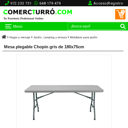
972 233 731
648 179 479
Acceso|Registro
0
Tu Ferretería Profesional Online
Menú
Hogar y menaje
Jardín, camping y terraza
Mobiliario para jardín
Mesa plegable Chopin gris de 180x75cm