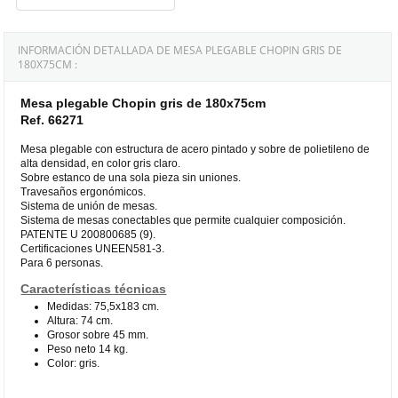
INFORMACIÓN DETALLADA DE MESA PLEGABLE CHOPIN GRIS DE
180X75CM :
Mesa plegable Chopin gris de 180x75cm
Ref. 66271
Mesa plegable con estructura de acero pintado y sobre de polietileno de
alta densidad, en color gris claro.
Sobre estanco de una sola pieza sin uniones.
Travesaños ergonómicos.
Sistema de unión de mesas.
Sistema de mesas conectables que permite cualquier composición.
PATENTE U 200800685 (9).
Certificaciones UNEEN581-3.
Para 6 personas.
Características técnicas
Medidas: 75,5x183 cm.
Altura: 74 cm.
Grosor sobre 45 mm.
Peso neto 14 kg.
Color: gris.