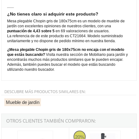
¿No tienes claro si adquirir este producto?
Mesa plegable Chopin gris de 180x75cm es un modelo de mueble de
jardín con excelentes opiniones de nuestros clientes, con una
puntuación de 4,43 sobre 5
en 69 valoraciones de usuarios.
La referencia de de este producto es CT21664. Modelo suministrado
unitariamente y no dispone de pedido mínimo en nuestra tienda.
¿Mesa plegable Chopin gris de 180x75cm no encaja con el modelo
que estás buscando?
Visita nuestra sección de Mobiliario para jardín y
encontrarás muchos más productos similares que te pueden encajar.
Además, también puedes buscar el modelo que estás buscando
utilizando nuestro buscador.
DESCUBRE MÁS PRODUCTOS SIMILARES EN:
Mueble de jardín
OTROS CLIENTES TAMBIÉN COMPRARON:
Mesa plegable EDM de 180x74x74cm
Pie de parasol cuadrado 25kg - col
20%