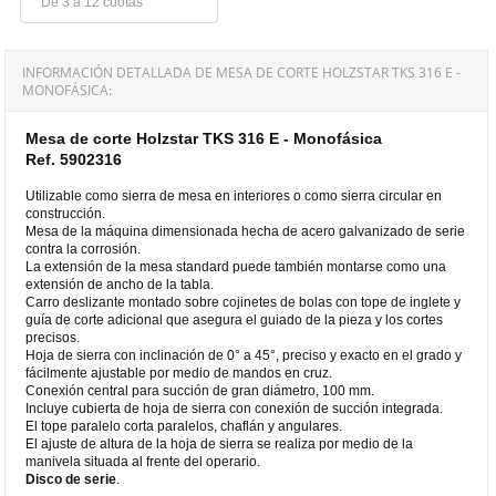
De 3 a 12 cuotas
INFORMACIÓN DETALLADA DE MESA DE CORTE HOLZSTAR TKS 316 E -
MONOFÁSICA:
Mesa de corte Holzstar TKS 316 E - Monofásica
Ref. 5902316
Utilizable como sierra de mesa en interiores o como sierra circular en
construcción.
Mesa de la máquina dimensionada hecha de acero galvanizado de serie
contra la corrosión.
La extensión de la mesa standard puede también montarse como una
extensión de ancho de la tabla.
Carro deslizante montado sobre cojinetes de bolas con tope de inglete y
guía de corte adicional que asegura el guiado de la pieza y los cortes
precisos.
Hoja de sierra con inclinación de 0° a 45°, preciso y exacto en el grado y
fácilmente ajustable por medio de mandos en cruz.
Conexión central para succión de gran diámetro, 100 mm.
Incluye cubierta de hoja de sierra con conexión de succión integrada.
El tope paralelo corta paralelos, chaflán y angulares.
El ajuste de altura de la hoja de sierra se realiza por medio de la
manivela situada al frente del operario.
Disco de serie
.