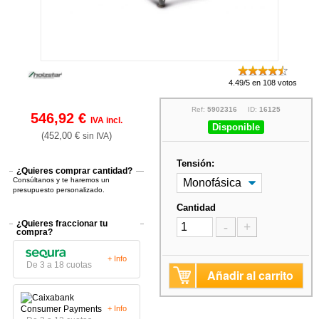
4.49/5 en 108 votos
Ref:
5902316
ID:
16125
546,92 €
IVA incl.
Disponible
(452,00 €
)
sin IVA
Tensión:
¿Quieres comprar cantidad?
Consúltanos y te haremos un
presupuesto personalizado.
Cantidad
¿Quieres fraccionar tu
-
+
compra?
+ Info
De 3 a 18 cuotas
Añadir al carrito
+ Info