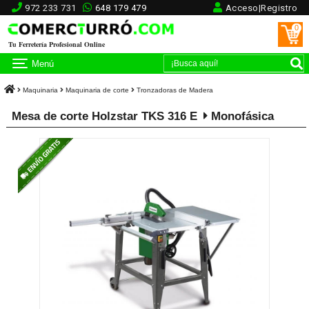
972 233 731
648 179 479
Acceso|Registro
0
Tu Ferretería Profesional Online
Menú
Maquinaria
Maquinaria de corte
Tronzadoras de Madera
Mesa de corte Holzstar TKS 316 E
Monofásica