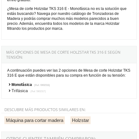
¿Mesa de corte Holzstar TKS 316 E - Monofásica no es la solución que
estás buscando? Navega por nuestro catálogo de Tronzadoras de
Madera y podrás comprar muchos más modelos parecidos a buen
precio. Además, encuentra todos los modelos de la marca Holzstar
filtrando los productos por marca.
MÁS OPCIONES DE MESA DE CORTE HOLZSTAR TKS 316 E SEGÚN
TENSIÓN:
A continuación puedes ver las 2 opciones de Mesa de corte Holzstar TKS
316 E que están disponibles para su compra en función de su tensión:
Monofásica
(Ref. 5902316)
Trifásica
(Ref. 5902317)
DESCUBRE MÁS PRODUCTOS SIMILARES EN:
Máquina para cortar madera
Holzstar
OTROS CLIENTES TAMBIÉN COMPRARON: