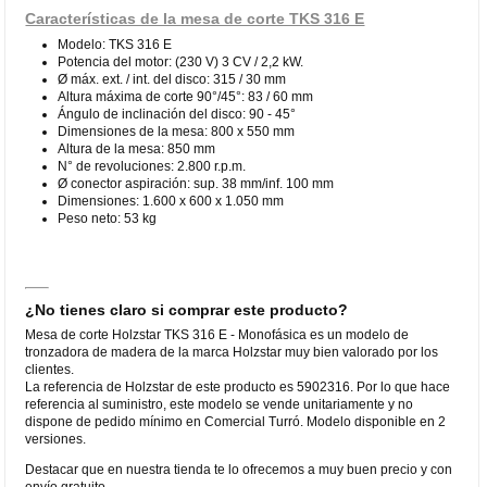
Características de la mesa de corte TKS 316 E
Modelo: TKS 316 E
Potencia del motor: (230 V) 3 CV / 2,2 kW.
Ø máx. ext. / int. del disco: 315 / 30 mm
Altura máxima de corte 90°/45°: 83 / 60 mm
Ángulo de inclinación del disco: 90 - 45°
Dimensiones de la mesa: 800 x 550 mm
Altura de la mesa: 850 mm
N° de revoluciones: 2.800 r.p.m.
Ø conector aspiración: sup. 38 mm/inf. 100 mm
Dimensiones: 1.600 x 600 x 1.050 mm
Peso neto: 53 kg
¿No tienes claro si comprar este producto?
Mesa de corte Holzstar TKS 316 E - Monofásica es un modelo de
tronzadora de madera de la marca Holzstar muy bien valorado por los
clientes.
La referencia de Holzstar de este producto es 5902316. Por lo que hace
referencia al suministro, este modelo se vende unitariamente y no
dispone de pedido mínimo en Comercial Turró. Modelo disponible en 2
versiones.
Destacar que en nuestra tienda te lo ofrecemos a muy buen precio y con
envío gratuito.