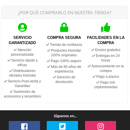
¿POR QUÉ COMPRARLO EN NUESTRA TIENDA?
SERVICIO
COMPRA SEGURA
FACILIDADES EN LA
GARANTIZADO
COMPRA
Tienda de confianza
Atención
Envíos gratuitos
Productos Holzstar
personalizada
100% originales
Entregas en 24
Servicio rápido y
horas
Pago 100% seguro
eficaz
Asesoramiento en la
Más de 60 años de
Distribuidores
compra
experiencia
oficiales Holzstar
Pago a plazos
Derecho de
Servicio Post-venta y
devolución
Pago con
Garantías
criptomonedas
Suministro de
accesorios y recambios
Síguenos en...