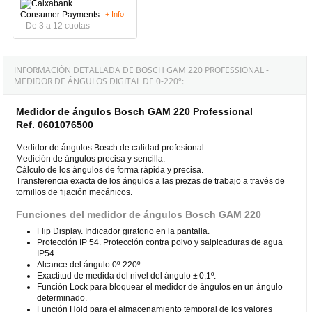
+ Info
De 3 a 12 cuotas
INFORMACIÓN DETALLADA DE BOSCH GAM 220 PROFESSIONAL -
MEDIDOR DE ÁNGULOS DIGITAL DE 0-220º:
Medidor de ángulos Bosch GAM 220 Professional
Ref. 0601076500
Medidor de ángulos Bosch de calidad profesional.
Medición de ángulos precisa y sencilla.
Cálculo de los ángulos de forma rápida y precisa.
Transferencia exacta de los ángulos a las piezas de trabajo a través de
tornillos de fijación mecánicos.
Funciones del medidor de ángulos Bosch GAM 220
Flip Display. Indicador giratorio en la pantalla.
Protección IP 54. Protección contra polvo y salpicaduras de agua
IP54.
Alcance del ángulo 0º-220º.
Exactitud de medida del nivel del ángulo ± 0,1º.
Función Lock para bloquear el medidor de ángulos en un ángulo
determinado.
Función Hold para el almacenamiento temporal de los valores