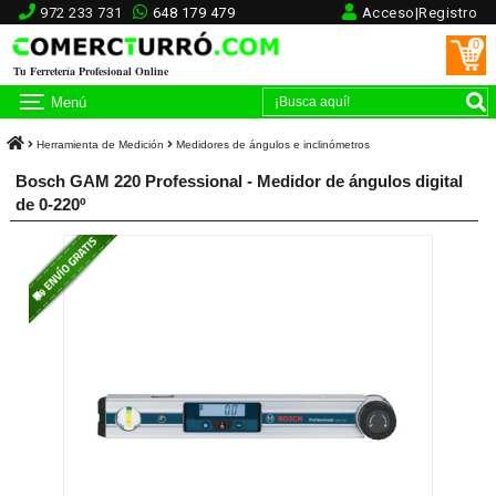
972 233 731
648 179 479
Acceso|Registro
0
Tu Ferretería Profesional Online
Menú
Herramienta de Medición
Medidores de ángulos e inclinómetros
Bosch GAM 220 Professional - Medidor de ángulos digital
de 0-220º