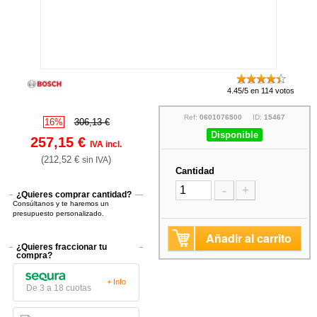
4.45/5 en 114 votos
Ref:
0601076500
ID:
15467
16%
306,13 €
Disponible
257,15 €
IVA incl.
(212,52 €
)
sin IVA
Cantidad
-
+
¿Quieres comprar cantidad?
Consúltanos y te haremos un
presupuesto personalizado.
Añadir al carrito
¿Quieres fraccionar tu
compra?
+ Info
De 3 a 18 cuotas