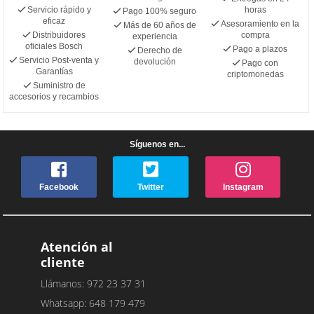
Servicio rápido y
horas
Pago 100% seguro
eficaz
Asesoramiento en la
Más de 60 años de
Distribuidores
compra
experiencia
oficiales Bosch
Pago a plazos
Derecho de
Servicio Post-venta y
devolución
Pago con
Garantías
criptomonedas
Suministro de
accesorios y recambios
Síguenos en...
Facebook
Twitter
Instagram
Atención al
cliente
Llámanos: 972 23 37 31
Whatsapp: 648 179 479