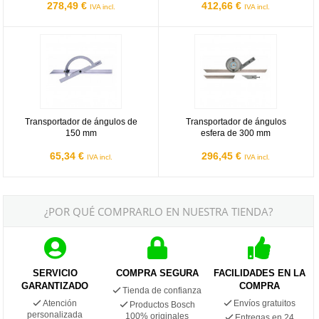
278,49 €
412,66 €
IVA incl.
IVA incl.
Transportador de ángulos de 150 mm
Transportador de ángulos esfera
Transportador de ángulos de
Transportador de ángulos
150 mm
esfera de 300 mm
65,34 €
296,45 €
IVA incl.
IVA incl.
¿POR QUÉ COMPRARLO EN NUESTRA TIENDA?
SERVICIO
COMPRA SEGURA
FACILIDADES EN LA
GARANTIZADO
COMPRA
Tienda de confianza
Atención
Envíos gratuitos
Productos Bosch
personalizada
100% originales
Entregas en 24