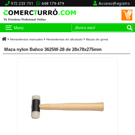
972 233 731
648 179 479
Acceso|Registro
0
Tu Ferretería Profesional Online
Menú
Herramientas manuales
Herramientas de alicatado
Mazas de goma
Maza nylon Bahco 3625W-28 de 28x78x275mm