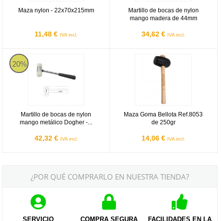
Maza nylon - 22x70x215mm
Martillo de bocas de nylon
mango madera de 44mm
11,48 €
34,62 €
IVA incl.
IVA incl.
Martillo de bocas de nylon mango metálico Dogher - 45x280x100m
Maza Goma Bellota Ref.8053 de 2
20%
Martillo de bocas de nylon
Maza Goma Bellota Ref.8053
mango metálico Dogher -...
de 250gr
42,32 €
14,06 €
IVA incl.
IVA incl.
¿POR QUÉ COMPRARLO EN NUESTRA TIENDA?
SERVICIO
COMPRA SEGURA
FACILIDADES EN LA