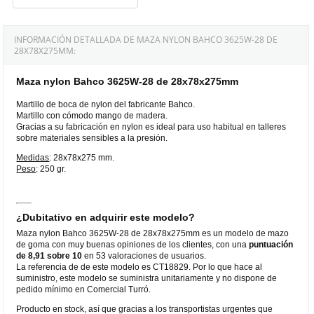
INFORMACIÓN DETALLADA DE MAZA NYLON BAHCO 3625W-28 DE
28X78X275MM:
Maza nylon Bahco 3625W-28 de 28x78x275mm
Martillo de boca de nylon del fabricante Bahco.
Martillo con cómodo mango de madera.
Gracias a su fabricación en nylon es ideal para uso habitual en talleres
sobre materiales sensibles a la presión.
Medidas
: 28x78x275 mm.
Peso
: 250 gr.
¿Dubitativo en adquirir este modelo?
Maza nylon Bahco 3625W-28 de 28x78x275mm es un modelo de mazo
de goma con muy buenas opiniones de los clientes, con una
puntuación
de 8,91 sobre 10
en 53 valoraciones de usuarios.
La referencia de de este modelo es CT18829. Por lo que hace al
suministro, este modelo se suministra unitariamente y no dispone de
pedido mínimo en Comercial Turró.
Producto en stock, así que gracias a los transportistas urgentes que