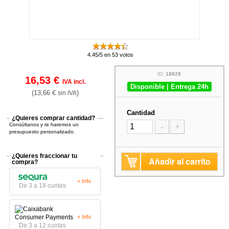
4.45/5 en 53 votos
ID:
18829
16,53 €
IVA incl.
Disponible | Entrega 24h
(13,66 €
)
sin IVA
Cantidad
¿Quieres comprar cantidad?
Consúltanos y te haremos un
-
+
presupuesto personalizado.
¿Quieres fraccionar tu
Añadir al carrito
compra?
+ Info
De 3 a 18 cuotas
+ Info
De 3 a 12 cuotas