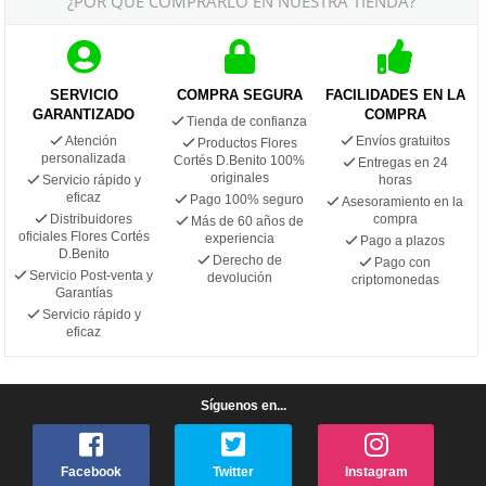
¿POR QUÉ COMPRARLO EN NUESTRA TIENDA?
SERVICIO
COMPRA SEGURA
FACILIDADES EN LA
GARANTIZADO
COMPRA
Tienda de confianza
Atención
Envíos gratuitos
Productos Flores
personalizada
Cortés D.Benito 100%
Entregas en 24
originales
Servicio rápido y
horas
eficaz
Pago 100% seguro
Asesoramiento en la
Distribuidores
compra
Más de 60 años de
oficiales Flores Cortés
experiencia
Pago a plazos
D.Benito
Derecho de
Pago con
Servicio Post-venta y
devolución
criptomonedas
Garantías
Servicio rápido y
eficaz
Síguenos en...
Facebook
Twitter
Instagram