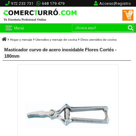
972 233 731
648 179 479
Acceso|Registro
0
Tu Ferretería Profesional Online
Menú
Hogar y menaje
Utensilios y menaje de cocina
Otros utensilios de cocina
Masticador curvo de acero inoxidable Flores Cortés -
180mm