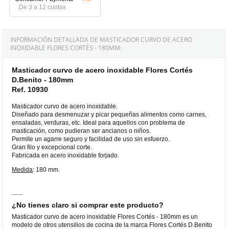
De 3 a 12 cuotas
INFORMACIÓN DETALLADA DE MASTICADOR CURVO DE ACERO
INOXIDABLE FLORES CORTÉS - 180MM:
Masticador curvo de acero inoxidable Flores Cortés
D.Benito - 180mm
Ref. 10930
Masticador curvo de acero inoxidable.
Diseñado para desmenuzar y picar pequeñas alimentos como carnes,
ensaladas, verduras, etc. Ideal para aquellos con problema de
masticación, como pudieran ser ancianos o niños.
Permite un agarre seguro y facilidad de uso sin esfuerzo.
Gran filo y excepcional corte.
Fabricada en acero inoxidable forjado.
Medida
: 180 mm.
¿No tienes claro si comprar este producto?
Masticador curvo de acero inoxidable Flores Cortés - 180mm es un
modelo de otros utensilios de cocina de la marca Flores Cortés D.Benito