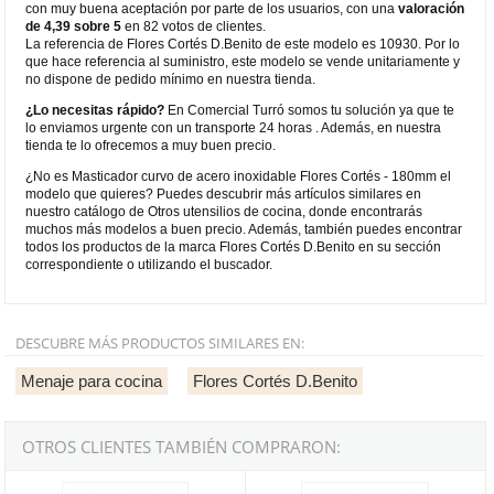
con muy buena aceptación por parte de los usuarios, con una
valoración
de 4,39 sobre 5
en 82 votos de clientes.
La referencia de Flores Cortés D.Benito de este modelo es 10930. Por lo
que hace referencia al suministro, este modelo se vende unitariamente y
no dispone de pedido mínimo en nuestra tienda.
¿Lo necesitas rápido?
En Comercial Turró somos tu solución ya que te
lo enviamos urgente con un transporte 24 horas . Además, en nuestra
tienda te lo ofrecemos a muy buen precio.
¿No es Masticador curvo de acero inoxidable Flores Cortés - 180mm el
modelo que quieres? Puedes descubrir más artículos similares en
nuestro catálogo de Otros utensilios de cocina, donde encontrarás
muchos más modelos a buen precio. Además, también puedes encontrar
todos los productos de la marca Flores Cortés D.Benito en su sección
correspondiente o utilizando el buscador.
DESCUBRE MÁS PRODUCTOS SIMILARES EN:
Menaje para cocina
Flores Cortés D.Benito
OTROS CLIENTES TAMBIÉN COMPRARON:
Embutidora manual de inoxidable Flores Cortés de 280x145x85mm
Churrera manual de inoxidable co