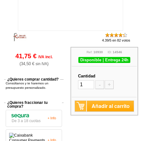
4.39/5 en 82 votos
Ref:
10930
ID:
14546
41,75 €
IVA incl.
Disponible | Entrega 24h
(34,50 €
)
sin IVA
Cantidad
¿Quieres comprar cantidad?
Consúltanos y te haremos un
-
+
presupuesto personalizado.
¿Quieres fraccionar tu
Añadir al carrito
compra?
+ Info
De 3 a 18 cuotas
+ Info