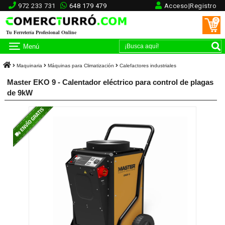
972 233 731
648 179 479
Acceso|Registro
0
Tu Ferretería Profesional Online
Menú
Maquinaria
Máquinas para Climatización
Calefactores industriales
Master EKO 9 - Calentador eléctrico para control de plagas
de 9kW