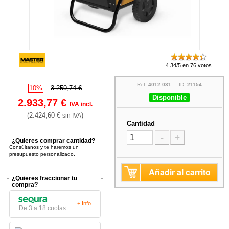
4.34/5 en 76 votos
Ref:
4012.031
ID:
21154
10%
3.259,74 €
Disponible
2.933,77 €
IVA incl.
(2.424,60 €
)
sin IVA
Cantidad
-
+
¿Quieres comprar cantidad?
Consúltanos y te haremos un
presupuesto personalizado.
Añadir al carrito
¿Quieres fraccionar tu
compra?
+ Info
De 3 a 18 cuotas