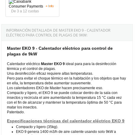
+ Info
De 3 a 12 cuotas
INFORMACIÓN DETALLADA DE MASTER EKO 9 - CALENTADOR
ELÉCTRICO PARA CONTROL DE PLAGAS DE 9KW:
Master EKO 9 - Calentador eléctrico para control de
plagas de 9kW
Calentador eléctrico
Master
EKO 9
ideal para para la desinfección
térmica y el control de plagas.
Una desinfección eficaz requiere altas temperaturas.
Pero para evitar el choque térmico en la habitación y los objetos que hay
en ella, la temperatura debe aumentar suavemente.
Los calentadores EKO de Master hacen precisamente eso.
Compacto y ligero, el EKO 9 se puede colocar dentro de la sala con
insectos y recircula el aire aumentando la temperatura 15 °C cada vez
con el fin de alcanzar y mantener la temperatura óptima de 50 °C para
matar los insectos.
Patentado.
Especificaciones técnicas del calentador eléctrico EKO 9
Compacto y ligero (35kg).
EKO 9 genera 1400 m3/h de aire caliente usando solo 9kW a