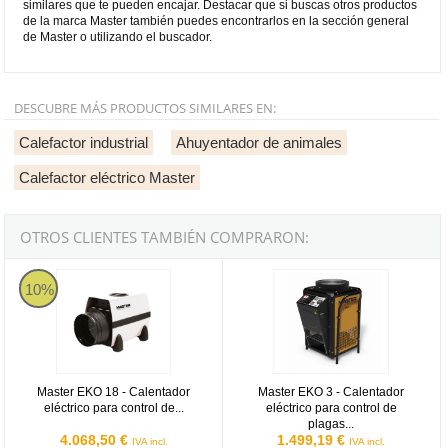
similares que te pueden encajar. Destacar que si buscas otros productos
de la marca Master también puedes encontrarlos en la sección general
de Master o utilizando el buscador.
DESCUBRE MÁS PRODUCTOS SIMILARES EN:
Calefactor industrial
Ahuyentador de animales
Calefactor eléctrico Master
OTROS CLIENTES TAMBIÉN COMPRARON:
Master EKO 18 - Calentador eléctrico para control de plagas de 18
Master EKO 3 - Calentador eléctri
10%
Master EKO 18 - Calentador
Master EKO 3 - Calentador
eléctrico para control de...
eléctrico para control de
plagas...
4.068,50 €
1.499,19 €
IVA incl.
IVA incl.