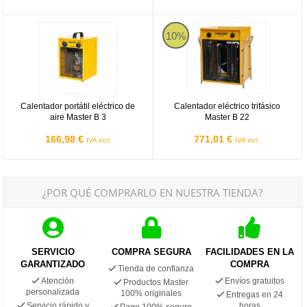
Calentador portátil eléctrico de aire Master B 3
Calentador eléctrico trifásico Mast
10%
Calentador portátil eléctrico de
Calentador eléctrico trifásico
aire Master B 3
Master B 22
166,98 €
771,01 €
IVA incl.
IVA incl.
¿POR QUÉ COMPRARLO EN NUESTRA TIENDA?
SERVICIO
COMPRA SEGURA
FACILIDADES EN LA
GARANTIZADO
COMPRA
Tienda de confianza
Atención
Envíos gratuitos
Productos Master
personalizada
100% originales
Entregas en 24
Servicio rápido y
horas
Pago 100% seguro