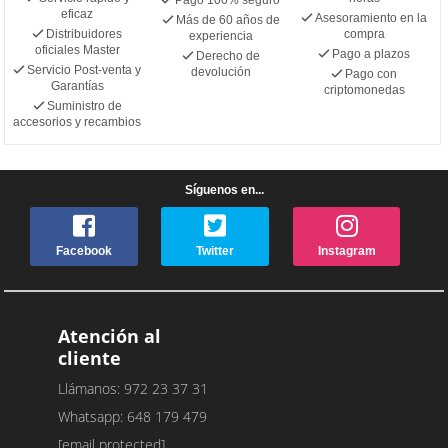
eficaz
Asesoramiento en la
Más de 60 años de
Distribuidores
compra
experiencia
oficiales Master
Pago a plazos
Derecho de
Servicio Post-venta y
devolución
Pago con
Garantías
criptomonedas
Suministro de
accesorios y recambios
Síguenos en...
Facebook
Twitter
Instagram
Atención al
cliente
Llámanos: 972 23 37 31
Whatsapp: 648 179 479
[email protected]