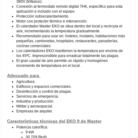
380V (trifásico).
Conexión al termostato remoto digital THK, específico para esta
aplicación e incluido con el equipo.
Protección sobrecalentamiento.
Motor con protector térmico e intervención.
El calentador Master EKO se situa dentro del local y recircula el
aire, incrementando la temperatura gradualmente.
Recomendado para usar en: hoteles, hostales, habitaciones más
pequeñas, camionetas, hospitales, restaurantes, panaderías,
cocinas comerciales.
Los calentadores EKO mantienen la temperatura por encima de
los 45ºC. Imprescindible para erradicar totalmente las plagas.
El gran caudal de aire permite un rápido y homogéneo
incremento de temperatura en el local.
Adecuado para
Agricultura.
Edificios y espacios comerciales.
Desinfección y control de plagas.
Servicios de emergencia.
Industria y producción.
Militar y aeroespacial.
Empresas de alquiler.
Características técnicas del EKO 9 de Master
Potencia calorífica:
9 kW
30.709 Btu/h