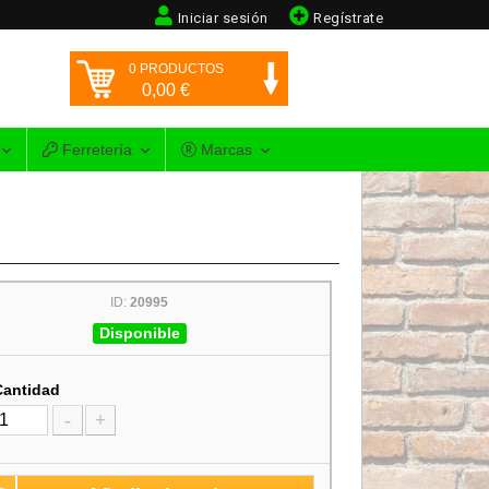
Iniciar sesión
Regístrate
0
PRODUCTOS
0,00
€
Ferretería
Marcas
ID:
20995
Disponible
Cantidad
-
+