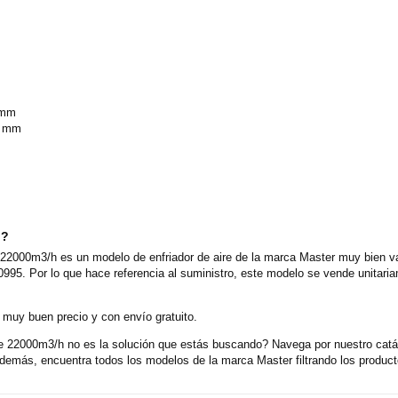
z
 mm
0 mm
o?
e 22000m3/h es un modelo de enfriador de aire de la marca Master muy bien val
0995. Por lo que hace referencia al suministro, este modelo se vende unitar
 muy buen precio y con envío gratuito.
 de 22000m3/h no es la solución que estás buscando? Navega por nuestro catá
emás, encuentra todos los modelos de la marca Master filtrando los product