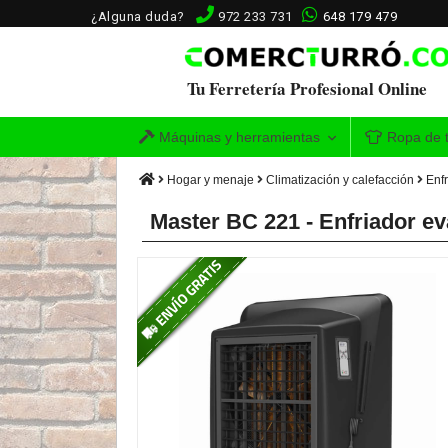
¿Alguna duda?
972 233 731
648 179 479
Tu Ferretería Profesional Online
Máquinas y herramientas
Ropa de t
Hogar y menaje
Climatización y calefacción
Enfr
Master BC 221 - Enfriador ev