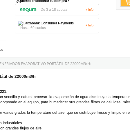
¿Quieres fraccionar tu compra?
De 3 a 18 cuotas
+ Info
+ Info
Hasta 60 cuotas
tos
 ENFRIADOR EVAPORATIVO PORTÁTIL DE 22000M3/H:
tátil de 22000m3/h
221
.
 un sencillo y natural proceso: la evaporación de agua disminuye la temperature
orporado en el equipo, para humedecer sus grandes filtros de celulosa, mientr
 varios grados la temperature del aire, que se distribuye fresco y limpio en el
s industriales.
on grandes flujos de aire.