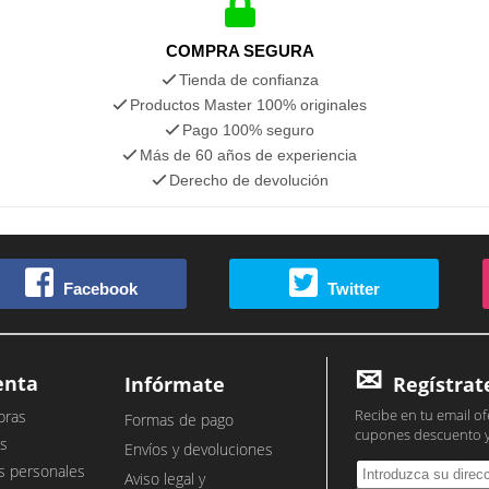
COMPRA SEGURA
Tienda de confianza
Productos Master 100% originales
Pago 100% seguro
Más de 60 años de experiencia
Derecho de devolución
Facebook
Twitter
enta
Infórmate
Regístrat
Recibe en tu email of
pras
Formas de pago
cupones descuento 
s
Envíos y devoluciones
s personales
Aviso legal y