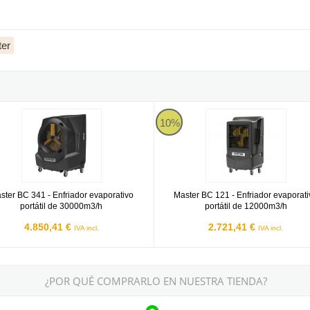
ter
 de 22000m3/h
 BC 341 - Enfriador evaporativo portátil de 30000m3/h
Master BC 121 - Enfriador evapora
10%
ster BC 341 - Enfriador evaporativo
Master BC 121 - Enfriador evaporat
portátil de 30000m3/h
portátil de 12000m3/h
4.850,41 €
2.721,41 €
IVA incl.
IVA incl.
¿POR QUÉ COMPRARLO EN NUESTRA TIENDA?