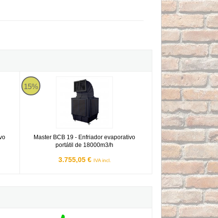
tivo portátil de 12000m3/h
Master BCB 19 - Enfriador evaporativo portátil de 18000m3/h
15%
ivo
Master BCB 19 - Enfriador evaporativo
portátil de 18000m3/h
3.755,05 €
IVA incl.