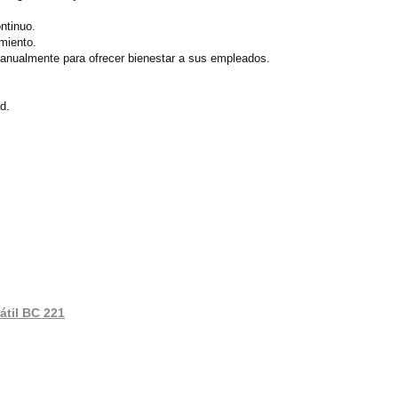
ntinuo.
miento.
anualmente para ofrecer bienestar a sus empleados.
.
d.
átil BC 221