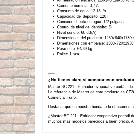
Alimentación eléctrica: 220-240/1ph/50 V/H
Corriente nominal: 3,7 A
Consumo de agua: 12-18 l/h
Capacidad del depósito: 120 l
Conexión directa de agua: 1/2 pulgadas
Control de nivel del depósito: Sí
Nivel sonoro: 68 dB(A)
Dimensiones del producto: 1230x640x1730
Dimensiones con embalaje: 1300x720x193
Peso neto: 64/69 kg
Pallet: 1 pza
¿No tienes claro si comprar este product
Master BC 221 - Enfriador evaporativo portátil d
La referencia de Master de este producto es CT2
Comercial Turró.
Destacar que en nuestra tienda te lo ofrecemos a
¿Master BC 221 - Enfriador evaporativo portátil
muchos más modelos parecidos a buen precio. Ad