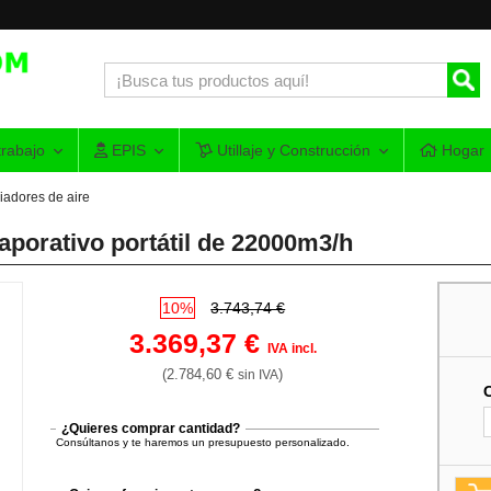
rabajo
EPIS
Utillaje y Construcción
Hogar
iadores de aire
aporativo portátil de 22000m3/h
10%
3.743,74 €
3.369,37 €
IVA incl.
(2.784,60 €
)
sin IVA
¿Quieres comprar cantidad?
Consúltanos y te haremos un presupuesto personalizado.