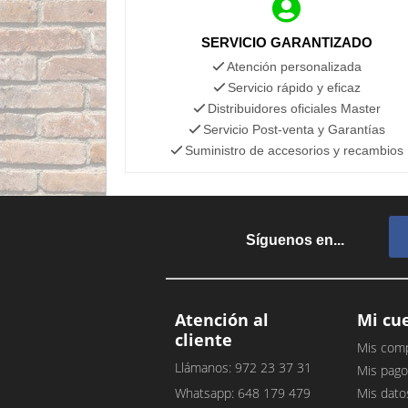
SERVICIO GARANTIZADO
Atención personalizada
Servicio rápido y eficaz
Distribuidores oficiales Master
Servicio Post-venta y Garantías
Suministro de accesorios y recambios
Síguenos en...
Atención al
Mi cu
cliente
Mis com
Llámanos: 972 23 37 31
Mis pago
Whatsapp: 648 179 479
Mis dato