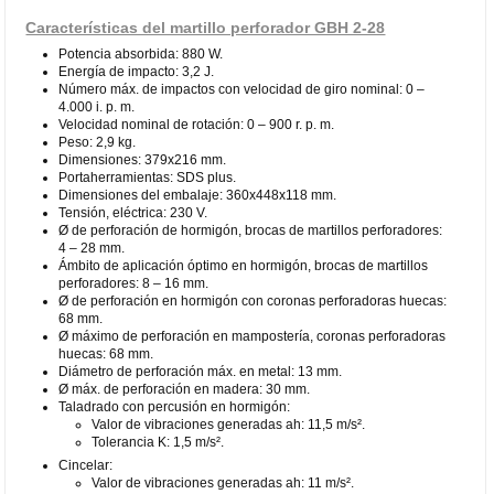
Características del martillo perforador GBH 2-28
Potencia absorbida: 880 W.
Energía de impacto: 3,2 J.
Número máx. de impactos con velocidad de giro nominal: 0 –
4.000 i. p. m.
Velocidad nominal de rotación: 0 – 900 r. p. m.
Peso: 2,9 kg.
Dimensiones: 379x216 mm.
Portaherramientas: SDS plus.
Dimensiones del embalaje: 360x448x118 mm.
Tensión, eléctrica: 230 V.
Ø de perforación de hormigón, brocas de martillos perforadores:
4 – 28 mm.
Ámbito de aplicación óptimo en hormigón, brocas de martillos
perforadores: 8 – 16 mm.
Ø de perforación en hormigón con coronas perforadoras huecas:
68 mm.
Ø máximo de perforación en mampostería, coronas perforadoras
huecas: 68 mm.
Diámetro de perforación máx. en metal: 13 mm.
Ø máx. de perforación en madera: 30 mm.
Taladrado con percusión en hormigón:
Valor de vibraciones generadas ah: 11,5 m/s².
Tolerancia K: 1,5 m/s².
Cincelar:
Valor de vibraciones generadas ah: 11 m/s².