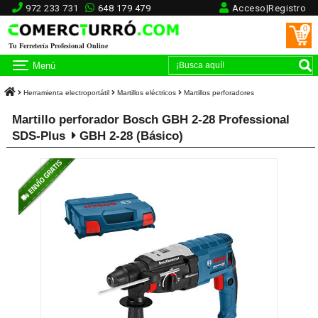
972 233 731
648 179 479
Acceso|Registro
0
Tu Ferretería Profesional Online
Menú
Herramienta electroportátil
Martillos eléctricos
Martillos perforadores
Martillo perforador Bosch GBH 2-28 Professional
SDS-Plus
GBH 2-28 (Básico)