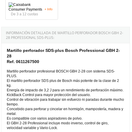
+ Info
De 3 a 12 cuotas
INFORMACIÓN DETALLADA DE MARTILLO PERFORADOR BOSCH GBH 2-
28 PROFESSIONAL SDS-PLUS:
Martillo perforador SDS-plus Bosch Professional GBH 2-
28
Ref. 0611267500
Martillo perforador profesional BOSCH GBH 2-28 con sistema SDS-
PLUS.
El martillo perforador SDS plus de Bosch más potente de la clase de 2
kg.
Energía de impacto de 3,2 J para un rendimiento de perforación máximo.
KickBack Control para mayor protección del usuario.
Control de vibración para trabajar sin esfuerzo ni paradas durante mucho
tiempo.
Concebido para perforar y cincelar en hormigón, mampostería, madera y
metal.
Es compatible con varios aspiradores de polvo.
El GBH 2-28 Professional incluye modo inverso, control de giro,
velocidad variable y Vario-Lock.