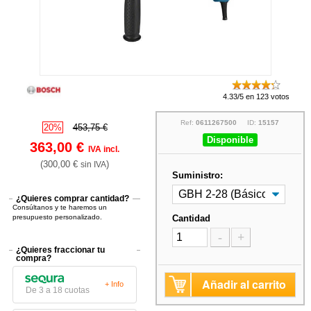
4.33/5 en 123 votos
Ref:
0611267500
ID:
15157
20%
453,75 €
Disponible
363,00 €
IVA incl.
(300,00 €
)
sin IVA
Suministro:
¿Quieres comprar cantidad?
Consúltanos y te haremos un
presupuesto personalizado.
Cantidad
-
+
¿Quieres fraccionar tu
compra?
Añadir al carrito
+ Info
De 3 a 18 cuotas