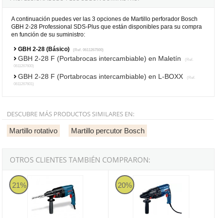
A continuación puedes ver las 3 opciones de Martillo perforador Bosch
GBH 2-28 Professional SDS-Plus que están disponibles para su compra
en función de su suministro:
GBH 2-28 (Básico)
(Ref. 0611267500)
GBH 2-28 F (Portabrocas intercambiable) en Maletín
(Ref.
0611267600)
GBH 2-28 F (Portabrocas intercambiable) en L-BOXX
(Ref.
0611267601)
DESCUBRE MÁS PRODUCTOS SIMILARES EN:
Martillo rotativo
Martillo percutor Bosch
OTROS CLIENTES TAMBIÉN COMPRARON:
Martillo perforador Bosch SDS-plus GBH 2-26 DFR Professional
Bosch GBH 240 Professional - Mar
21%
20%