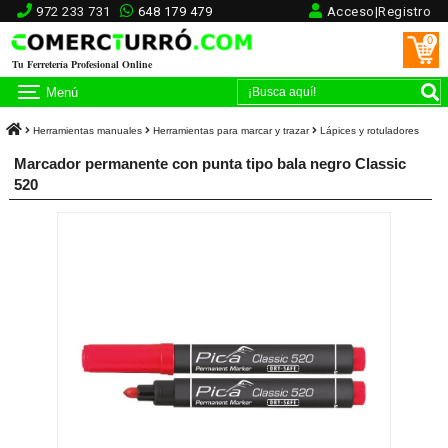
972 233 731
648 179 479
Acceso|Registro
0
Tu Ferretería Profesional Online
Menú
Herramientas manuales
Herramientas para marcar y trazar
Lápices y rotuladores
Marcador permanente con punta tipo bala negro Classic
520