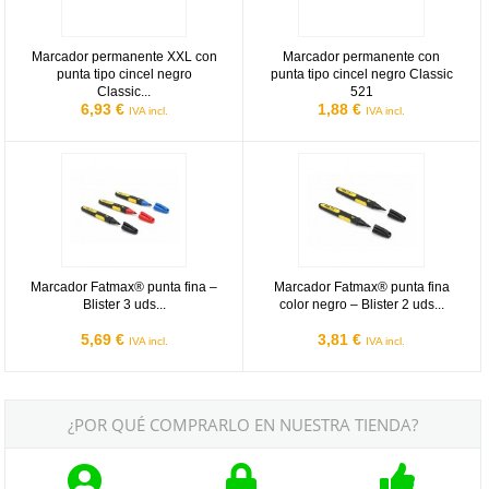
Marcador permanente XXL con
Marcador permanente con
punta tipo cincel negro
punta tipo cincel negro Classic
Classic...
521
6,93 €
1,88 €
IVA incl.
IVA incl.
Marcador Fatmax® punta fina – Blister 3 uds (negro,rojo,azul) Stanl
Marcador Fatmax® punta fina color
Marcador Fatmax® punta fina –
Marcador Fatmax® punta fina
Blister 3 uds...
color negro – Blister 2 uds...
5,69 €
3,81 €
IVA incl.
IVA incl.
¿POR QUÉ COMPRARLO EN NUESTRA TIENDA?