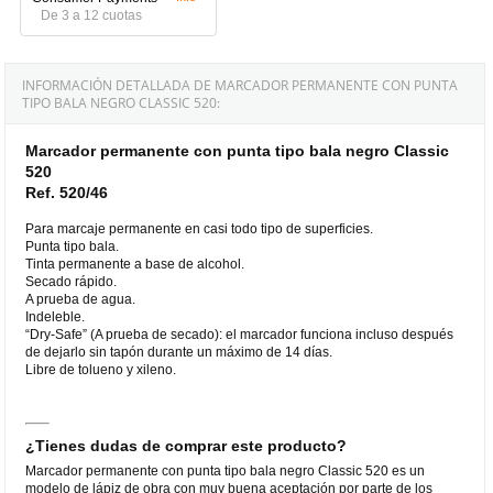
De 3 a 12 cuotas
INFORMACIÓN DETALLADA DE MARCADOR PERMANENTE CON PUNTA
TIPO BALA NEGRO CLASSIC 520:
Marcador permanente con punta tipo bala negro Classic
520
Ref. 520/46
Para marcaje permanente en casi todo tipo de superficies.
Punta tipo bala.
Tinta permanente a base de alcohol.
Secado rápido.
A prueba de agua.
Indeleble.
“Dry-Safe” (A prueba de secado): el marcador funciona incluso después
de dejarlo sin tapón durante un máximo de 14 días.
Libre de tolueno y xileno.
¿Tienes dudas de comprar este producto?
Marcador permanente con punta tipo bala negro Classic 520 es un
modelo de lápiz de obra con muy buena aceptación por parte de los