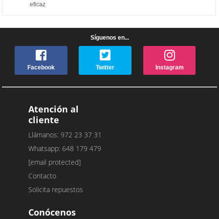
eficaz
Síguenos en...
Facebook
Twitter
Instagram
Atención al
cliente
Llámanos: 972 23 37 31
Whatsapp: 648 179 479
[email protected]
Contacto
Solicita repuestos
Conócenos