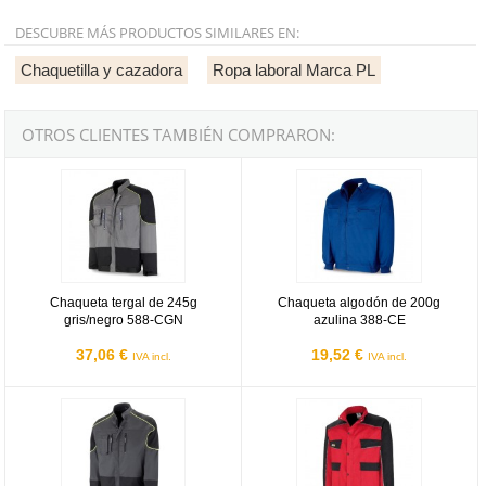
DESCUBRE MÁS PRODUCTOS SIMILARES EN:
Chaquetilla y cazadora
Ropa laboral Marca PL
OTROS CLIENTES TAMBIÉN COMPRARON:
Chaqueta tergal de 245g gris/negro 588-CGN
Chaqueta algodón de 200g azulin
Chaqueta tergal de 245g
Chaqueta algodón de 200g
gris/negro 588-CGN
azulina 388-CE
37,06 €
19,52 €
IVA incl.
IVA incl.
Chaqueta poliéster/algodón PRO Series de 245g gris/negro 588C
Chaqueta tergal canvas PRO Seri