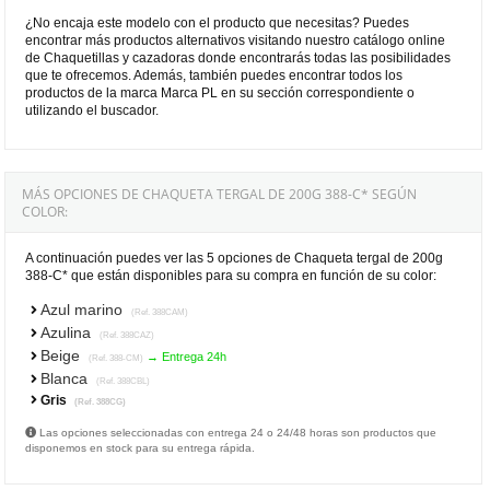
¿No encaja este modelo con el producto que necesitas? Puedes
encontrar más productos alternativos visitando nuestro catálogo online
de Chaquetillas y cazadoras donde encontrarás todas las posibilidades
que te ofrecemos. Además, también puedes encontrar todos los
productos de la marca Marca PL en su sección correspondiente o
utilizando el buscador.
MÁS OPCIONES DE CHAQUETA TERGAL DE 200G 388-C* SEGÚN
COLOR:
A continuación puedes ver las 5 opciones de Chaqueta tergal de 200g
388-C* que están disponibles para su compra en función de su color:
Azul marino
(Ref. 388CAM)
Azulina
(Ref. 388CAZ)
Beige
→ Entrega 24h
(Ref. 388-CM)
Blanca
(Ref. 388CBL)
Gris
(Ref. 388CG)
Las opciones seleccionadas con entrega 24 o 24/48 horas son productos que
disponemos en stock para su entrega rápida.