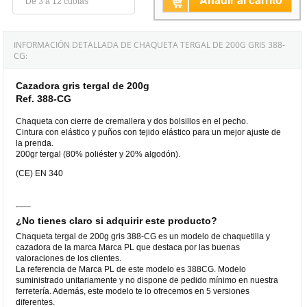
De 3 a 12 cuotas
INFORMACIÓN DETALLADA DE CHAQUETA TERGAL DE 200G GRIS 388-
CG:
Cazadora gris tergal de 200g
Ref. 388-CG
Chaqueta con cierre de cremallera y dos bolsillos en el pecho.
Cintura con elástico y puños con tejido elástico para un mejor ajuste de
la prenda.
200gr tergal (80% poliéster y 20% algodón).
(CE) EN 340
¿No tienes claro si adquirir este producto?
Chaqueta tergal de 200g gris 388-CG es un modelo de chaquetilla y
cazadora de la marca Marca PL que destaca por las buenas
valoraciones de los clientes.
La referencia de Marca PL de este modelo es 388CG. Modelo
suministrado unitariamente y no dispone de pedido mínimo en nuestra
ferretería. Además, este modelo te lo ofrecemos en 5 versiones
diferentes.