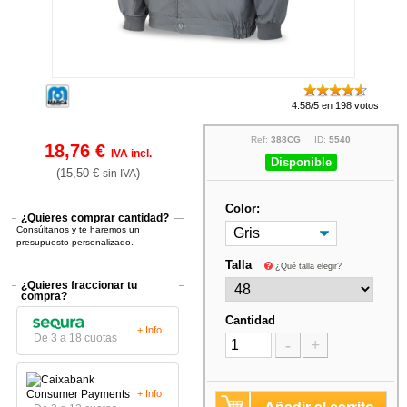
4.58/5 en 198 votos
Ref:
388CG
ID:
5540
18,76 €
IVA incl.
Disponible
(15,50 €
)
sin IVA
Color:
¿Quieres comprar cantidad?
Consúltanos y te haremos un
presupuesto personalizado.
Talla
¿Qué talla elegir?
¿Quieres fraccionar tu
compra?
Cantidad
+ Info
De 3 a 18 cuotas
-
+
+ Info
Añadir al carrito