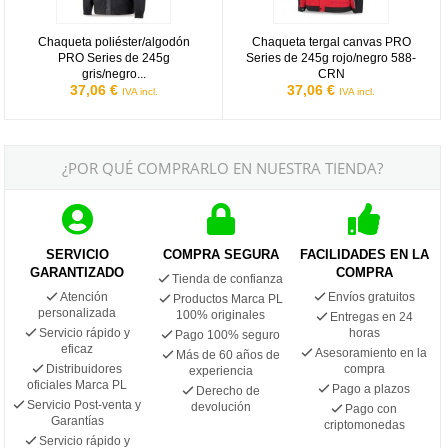
Chaqueta poliéster/algodón
Chaqueta tergal canvas PRO
PRO Series de 245g
Series de 245g rojo/negro 588-
gris/negro...
CRN
37,06 €
37,06 €
IVA incl.
IVA incl.
¿POR QUÉ COMPRARLO EN NUESTRA TIENDA?
SERVICIO
COMPRA SEGURA
FACILIDADES EN LA
GARANTIZADO
COMPRA
Tienda de confianza
Atención
Envíos gratuitos
Productos Marca PL
personalizada
100% originales
Entregas en 24
Servicio rápido y
horas
Pago 100% seguro
eficaz
Asesoramiento en la
Más de 60 años de
Distribuidores
compra
experiencia
oficiales Marca PL
Pago a plazos
Derecho de
Servicio Post-venta y
devolución
Pago con
Garantías
criptomonedas
Servicio rápido y