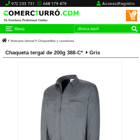
972 233 731
648 179 479
Acceso|Registro
0
Tu Ferretería Profesional Online
Menú
Vestuario laboral
Chaquetillas y cazadoras
Chaqueta tergal de 200g 388-C*
Gris