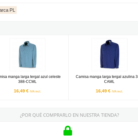
arca PL
CCMC
 manga larga tergal azul celeste 388-CCML
Camisa manga larga tergal azuli
isa manga larga tergal azul celeste
Camisa manga larga tergal azulina 3
388-CCML
CAML
16,49 €
16,49 €
IVA incl.
IVA incl.
¿POR QUÉ COMPRARLO EN NUESTRA TIENDA?