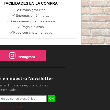
FACILIDADES EN LA COMPRA
Envíos gratuitos
Entregas en 24 horas
Asesoramiento en la compra
Pago a plazos
Pago con criptomonedas
Instagram
e en nuestro Newsletter
ertas, liquidaciones, promociones,
y novedades.
ca de privacidad