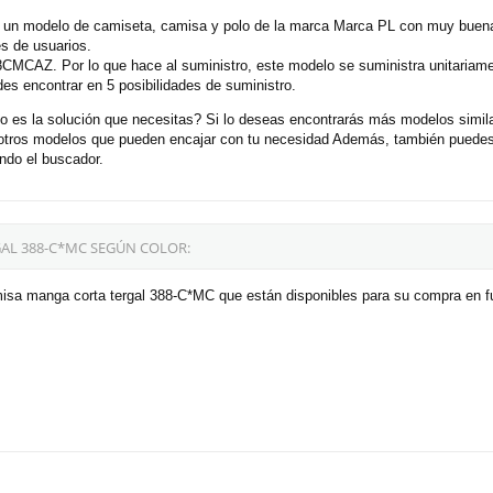
un modelo de camiseta, camisa y polo de la marca Marca PL con muy buenas
s de usuarios.
CMCAZ. Por lo que hace al suministro, este modelo se suministra unitariam
s encontrar en 5 posibilidades de suministro.
es la solución que necesitas? Si lo deseas encontrarás más modelos simila
otros modelos que pueden encajar con tu necesidad Además, también puedes 
ndo el buscador.
AL 388-C*MC SEGÚN COLOR:
isa manga corta tergal 388-C*MC que están disponibles para su compra en fu