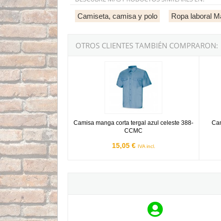
Camiseta, camisa y polo
Ropa laboral M
OTROS CLIENTES TAMBIÉN COMPRARON:
Camisa manga corta tergal azul celeste 388-
Camisa
Camisa manga corta tergal azul celeste 388-
Cam
CCMC
15,05 €
IVA incl.