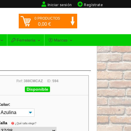
Iniciar sesión
Regístrate
0
PRODUCTOS
0,00
€
Ferretería
Marcas
Ref:
388CMCAZ
ID:
594
Disponible
Color:
Talla
¿Qué talla elegir?