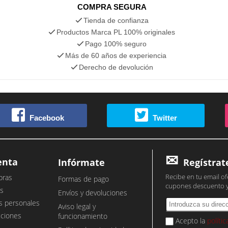
COMPRA SEGURA
Tienda de confianza
Productos Marca PL 100% originales
Pago 100% seguro
Más de 60 años de experiencia
Derecho de devolución
Facebook
Twitter
enta
Infórmate
Regístrat
Recibe en tu email of
pras
Formas de pago
cupones descuento 
s
Envíos y devoluciones
s personales
Aviso legal y
cciones
funcionamiento
Acepto la
políti