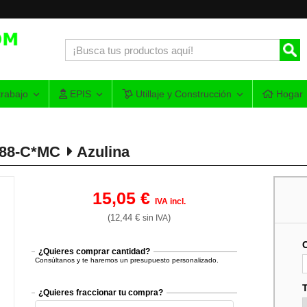
rabajo
EPIS
Utillaje y Construcción
Hogar
388-C*MC
Azulina
15,05 €
IVA incl.
(12,44 €
)
sin IVA
¿Quieres comprar cantidad?
Consúltanos y te haremos un presupuesto personalizado.
¿Quieres fraccionar tu compra?