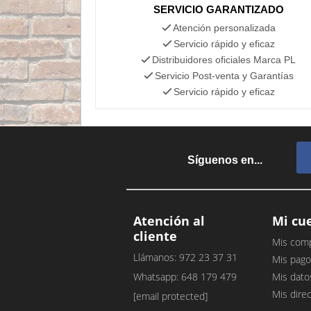
SERVICIO GARANTIZADO
Atención personalizada
Servicio rápido y eficaz
Distribuidores oficiales Marca PL
Servicio Post-venta y Garantías
Servicio rápido y eficaz
Síguenos en...
Atención al
Mi cu
cliente
Mis com
Llámanos: 972 23 37 31
Mis pago
Whatsapp: 648 179 479
Mis dato
Mis dire
[email protected]