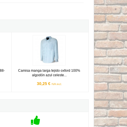
na 388-CAML
Camisa manga larga tejido oxford 100% algodón azul celest
88-
Camisa manga larga tejido oxford 100%
algodón azul celeste...
30,25 €
IVA incl.