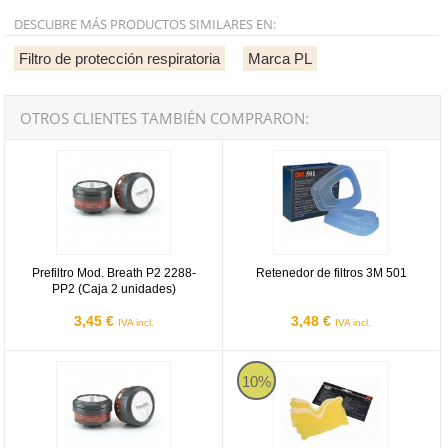
DESCUBRE MÁS PRODUCTOS SIMILARES EN:
Filtro de protección respiratoria
Marca PL
OTROS CLIENTES TAMBIÉN COMPRARON:
Prefiltro Mod. Breath P2 2288-PP2 (Caja 2 unidades)
Retenedor de filtros 3M 501
Prefiltro Mod. Breath P2 2288-
Retenedor de filtros 3M 501
PP2 (Caja 2 unidades)
3,45 €
3,48 €
IVA incl.
IVA incl.
Filtro de rosca para media máscara "Breath" ABEK1P3 (Caja 2 unid
Protector Filtro serie 4000 (Caja d
10%