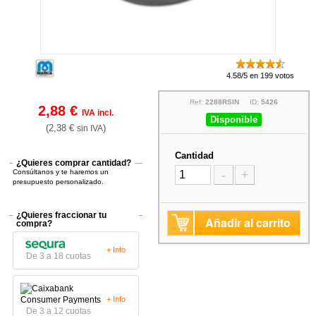
4.58/5 en 199 votos
Ref:
2288RSIN
ID:
5426
2,88 €
IVA incl.
Disponible
(2,38 €
)
sin IVA
Cantidad
¿Quieres comprar cantidad?
Consúltanos y te haremos un
-
+
presupuesto personalizado.
¿Quieres fraccionar tu
Añadir al carrito
compra?
+ Info
De 3 a 18 cuotas
+ Info
De 3 a 12 cuotas