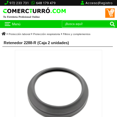
972 233 731
648 179 479
Acceso|Registro
0
Tu Ferretería Profesional Online
Menú
Protección laboral
Protección respiratoria
Filtros y complementos
Retenedor 2288-R (Caja 2 unidades)