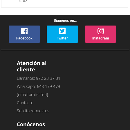
eficaz
Síguenos en...
Facebook
Twitter
Instagram
Atención al
cliente
Llámanos: 972 23 37 31
Whatsapp: 648 179 479
[email protected]
Contacto
Solicita repuestos
Conócenos