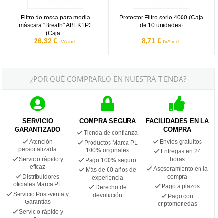
Filtro de rosca para media
Protector Filtro serie 4000 (Caja
máscara "Breath" ABEK1P3
de 10 unidades)
(Caja...
26,32 €
8,71 €
IVA incl.
IVA incl.
¿POR QUÉ COMPRARLO EN NUESTRA TIENDA?
SERVICIO
COMPRA SEGURA
FACILIDADES EN LA
GARANTIZADO
COMPRA
Tienda de confianza
Atención
Envíos gratuitos
Productos Marca PL
personalizada
100% originales
Entregas en 24
Servicio rápido y
horas
Pago 100% seguro
eficaz
Asesoramiento en la
Más de 60 años de
Distribuidores
compra
experiencia
oficiales Marca PL
Pago a plazos
Derecho de
Servicio Post-venta y
devolución
Pago con
Garantías
criptomonedas
Servicio rápido y