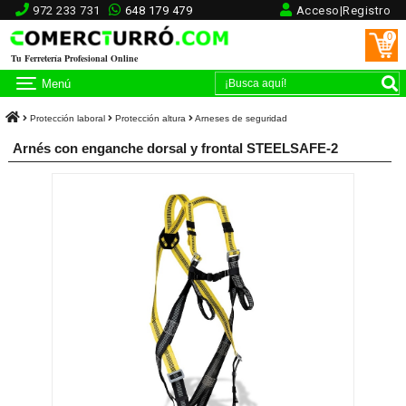
972 233 731
648 179 479
Acceso|Registro
0
Tu Ferretería Profesional Online
Menú
Protección laboral
Protección altura
Arneses de seguridad
Arnés con enganche dorsal y frontal STEELSAFE-2