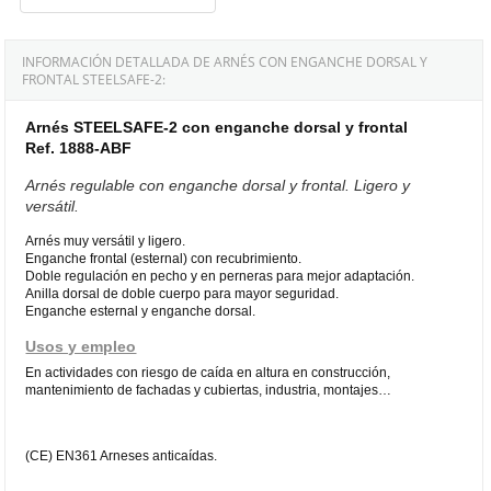
INFORMACIÓN DETALLADA DE ARNÉS CON ENGANCHE DORSAL Y
FRONTAL STEELSAFE-2:
Arnés STEELSAFE-2 con enganche dorsal y frontal
Ref. 1888-ABF
Arnés regulable con enganche dorsal y frontal. Ligero y
versátil.
Arnés muy versátil y ligero.
Enganche frontal (esternal) con recubrimiento.
Doble regulación en pecho y en perneras para mejor adaptación.
Anilla dorsal de doble cuerpo para mayor seguridad.
Enganche esternal y enganche dorsal.
Usos y empleo
En actividades con riesgo de caída en altura en construcción,
mantenimiento de fachadas y cubiertas, industria, montajes…
(CE) EN361 Arneses anticaídas.