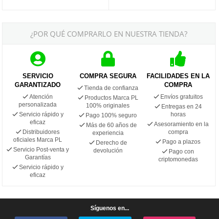
¿POR QUÉ COMPRARLO EN NUESTRA TIENDA?
SERVICIO
COMPRA SEGURA
FACILIDADES EN LA
GARANTIZADO
COMPRA
Tienda de confianza
Atención
Envíos gratuitos
Productos Marca PL
personalizada
100% originales
Entregas en 24
Servicio rápido y
horas
Pago 100% seguro
eficaz
Asesoramiento en la
Más de 60 años de
Distribuidores
compra
experiencia
oficiales Marca PL
Pago a plazos
Derecho de
Servicio Post-venta y
devolución
Pago con
Garantías
criptomonedas
Servicio rápido y
eficaz
Síguenos en...