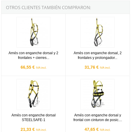
OTROS CLIENTES TAMBIÉN COMPRARON:
Arnés con enganche dorsal y 2 frontales + cierres automáticos 
Arnés con enganche dorsal, 2 fr
Arnés con enganche dorsal y 2
Arnés con enganche dorsal, 2
frontales + cierres...
frontales y prolongador...
66,55 €
31,76 €
IVA incl.
IVA incl.
Arnés con enganche dorsal STEELSAFE-1
Arnés con enganche dorsal y fron
Arnés con enganche dorsal
Arnés con enganche dorsal y
STEELSAFE-1
frontal con cinturon de posic....
21,33 €
47,65 €
IVA incl.
IVA incl.