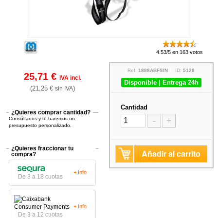
4.53/5 en 163 votos
Ref:
1888ABFSIN
ID:
5128
25,71 €
IVA incl.
Disponible | Entrega 24h
(21,25 €
)
sin IVA
Cantidad
¿Quieres comprar cantidad?
Consúltanos y te haremos un
-
+
presupuesto personalizado.
¿Quieres fraccionar tu
Añadir al carrito
compra?
+ Info
De 3 a 18 cuotas
+ Info
De 3 a 12 cuotas