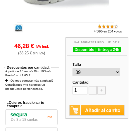
4.36/5 en 204 votos
Ref:
1688-ZSRA PRO
ID:
5117
46,28 €
IVA incl.
Disponible | Entrega 24h
(38,25 €
)
sin IVA
Talla
Descuentos por cantidad:
A partir de 10 un. --> Dto: 10% -->
Precio/un: 41,65 €
¿Quieres comprar más cantidad?
Cantidad
Consúltanos y te haremos un
presupuesto personalizado.
-
+
¿Quieres fraccionar tu
compra?
Añadir al carrito
+ Info
De 3 a 18 cuotas