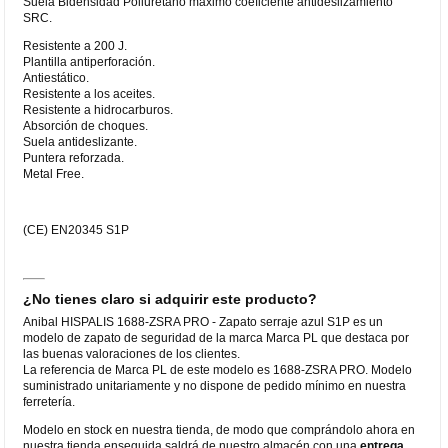
Suela Bidensidad Poliuretano máximo coeficiente antideslizamiento
SRC.
Resistente a 200 J.
Plantilla antiperforación.
Antiestático.
Resistente a los aceites.
Resistente a hidrocarburos.
Absorción de choques.
Suela antideslizante.
Puntera reforzada.
Metal Free.
(CE) EN20345 S1P
¿No tienes claro si adquirir este producto?
Anibal HISPALIS 1688-ZSRA PRO - Zapato serraje azul S1P es un
modelo de zapato de seguridad de la marca Marca PL que destaca por
las buenas valoraciones de los clientes.
La referencia de Marca PL de este modelo es 1688-ZSRA PRO. Modelo
suministrado unitariamente y no dispone de pedido mínimo en nuestra
ferretería.
Modelo en stock en nuestra tienda, de modo que comprándolo ahora en
nuestra tienda enseguida saldrá de nuestro almacén con una
entrega