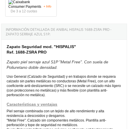
+ Info
De 3 a 12 cuotas
INFORMACIÓN DETALLADA DE ANIBAL HISPALIS 1688-ZSRA PRO -
ZAPATO SERRAJE AZUL S1P:
Zapato Seguridad mod. "HISPALIS"
Ref. 1688-ZSRA PRO
Zapato piel serraje azul S1P "Metal Free". Con suela de
Poliuretano doble densidad.
Uso General (Calzado de Seguridad) y en trabajos donde se requiera
calzado sin partes metálicas no conductoras (Metal Free), con un alto
coeficiente anti-deslizamiento (SRC) o se necesite un calzado más ligero
(con protecciones no metálicas) y más flexible (con plantilla anti-
perforación no metálica).
Características y ventajas
Piel serraje combinada con un tejido de alto rendimiento y alta
resistencia a descosidos y desgarros.
"Metal Free". Calzado sin componentes metálicos. Plantilla anti-
perforación y tope de seguridad no metálicos.