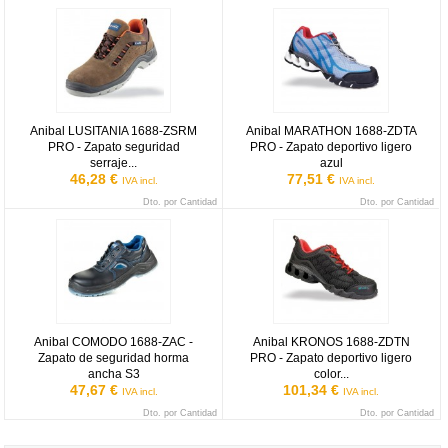
Anibal LUSITANIA 1688-ZSRM PRO - Zapato seguridad serraje ma
Anibal MARATHON 1688-ZDTA PRO 
Anibal LUSITANIA 1688-ZSRM
Anibal MARATHON 1688-ZDTA
PRO - Zapato seguridad
PRO - Zapato deportivo ligero
serraje...
azul
46,28 €
77,51 €
IVA incl.
IVA incl.
Dto. por Cantidad
Dto. por Cantidad
Anibal COMODO 1688-ZAC - Zapato de seguridad horma ancha S
Anibal KRONOS 1688-ZDTN PRO - Z
Anibal COMODO 1688-ZAC -
Anibal KRONOS 1688-ZDTN
Zapato de seguridad horma
PRO - Zapato deportivo ligero
ancha S3
color...
47,67 €
101,34 €
IVA incl.
IVA incl.
Dto. por Cantidad
Dto. por Cantidad