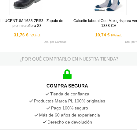
al LUCENTUM 1688-ZRS3 - Zapato de
Calcetín laboral CoolMax gris para ve
piel microfibra S3
1388-CV
31,76 €
10,74 €
IVA incl.
IVA incl.
Dto. por Cantidad
Dto. por
¿POR QUÉ COMPRARLO EN NUESTRA TIENDA?
COMPRA SEGURA
Tienda de confianza
Productos Marca PL 100% originales
Pago 100% seguro
Más de 60 años de experiencia
Derecho de devolución