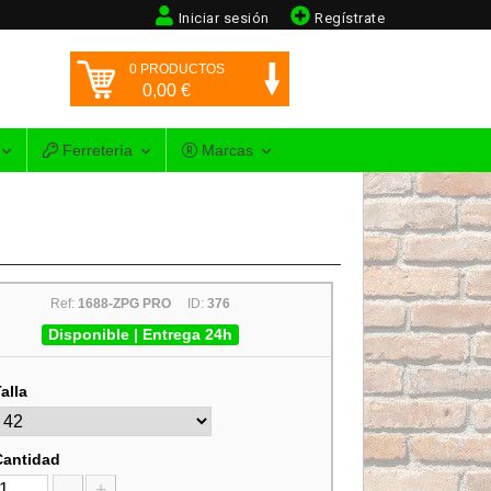
Iniciar sesión
Regístrate
0
PRODUCTOS
0,00
€
Ferretería
Marcas
Ref:
1688-ZPG PRO
ID:
376
Disponible | Entrega 24h
alla
Cantidad
-
+