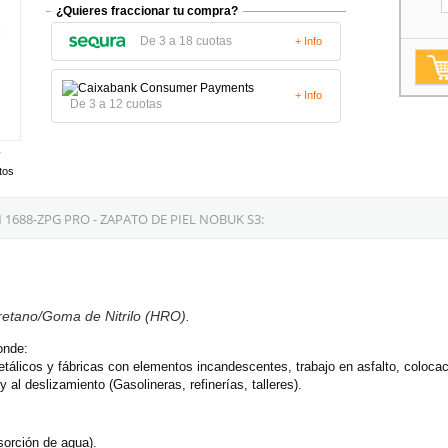
¿Quieres fraccionar tu compra?
De 3 a 18 cuotas
+ Info
+ Info
De 3 a 12 cuotas
tos
1688-ZPG PRO - ZAPATO DE PIEL NOBUK S3:
retano/Goma de Nitrilo (HRO).
onde:
etálicos y fábricas con elementos incandescentes, trabajo en asfalto, colocac
al deslizamiento (Gasolineras, refinerías, talleres).
sorción de agua).