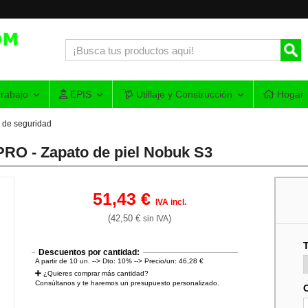
rabajo
EPIS
Utillaje y Construcción
Hogar
 de seguridad
RO - Zapato de piel Nobuk S3
51,43 €
IVA incl.
(42,50 €
)
sin IVA
T
Descuentos por cantidad:
A partir de 10 un. --> Dto: 10% --> Precio/un: 46,28 €
¿Quieres comprar más cantidad?
Consúltanos y te haremos un presupuesto personalizado.