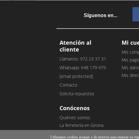
Síguenos en...
Atención al
Mi cu
cliente
Mis com
Llámanos: 972 23 37 31
Mis pago
Whatsapp: 648 179 479
Mis dato
Mis dire
[email protected]
Contacto
Solicita repuestos
Conócenos
Quiénes somos
La ferretería en Girona
Nuestro blog
Utilizamos cookies propias y de terceros para mejorar su exper