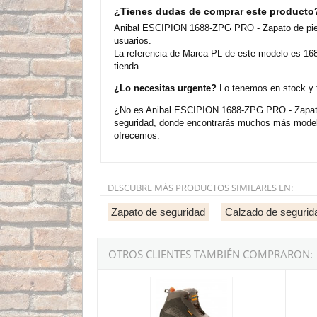
¿Tienes dudas de comprar este producto
Anibal ESCIPION 1688-ZPG PRO - Zapato de piel
usuarios.
La referencia de Marca PL de este modelo es 168
tienda.
¿Lo necesitas urgente?
Lo tenemos en stock y t
¿No es Anibal ESCIPION 1688-ZPG PRO - Zapato d
seguridad, donde encontrarás muchos más modelo
ofrecemos.
DESCUBRE MÁS PRODUCTOS SIMILARES EN:
Zapato de seguridad
Calzado de segurid
OTROS CLIENTES TAMBIÉN COMPRARON:
Anibal ASDRUBAL 1688-BPG PRO - Bota de pi
Anibal