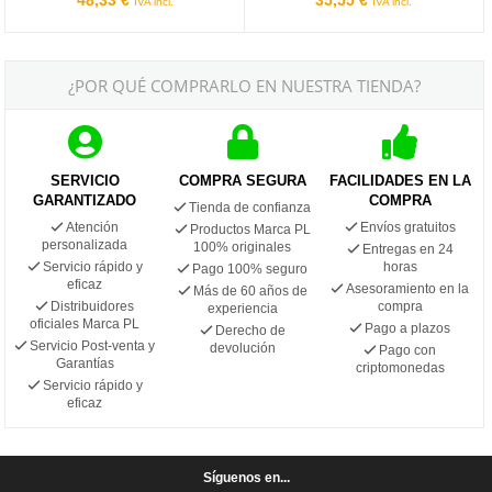
IVA incl.
IVA incl.
¿POR QUÉ COMPRARLO EN NUESTRA TIENDA?
SERVICIO
COMPRA SEGURA
FACILIDADES EN LA
GARANTIZADO
COMPRA
Tienda de confianza
Atención
Envíos gratuitos
Productos Marca PL
personalizada
100% originales
Entregas en 24
Servicio rápido y
horas
Pago 100% seguro
eficaz
Asesoramiento en la
Más de 60 años de
Distribuidores
compra
experiencia
oficiales Marca PL
Pago a plazos
Derecho de
Servicio Post-venta y
devolución
Pago con
Garantías
criptomonedas
Servicio rápido y
eficaz
Síguenos en...