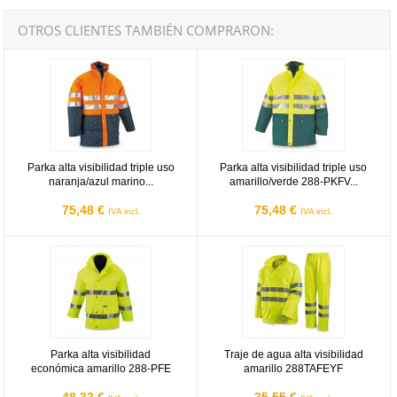
OTROS CLIENTES TAMBIÉN COMPRARON:
Parka alta visibilidad triple uso naranja/azul marino 288-PKFN Mix
Parka alta visibilidad triple uso a
Parka alta visibilidad triple uso
Parka alta visibilidad triple uso
naranja/azul marino...
amarillo/verde 288-PKFV...
75,48 €
75,48 €
IVA incl.
IVA incl.
Parka alta visibilidad económica amarillo 288-PFE
Traje de agua alta visibilidad ama
Parka alta visibilidad
Traje de agua alta visibilidad
económica amarillo 288-PFE
amarillo 288TAFEYF
48,33 €
35,55 €