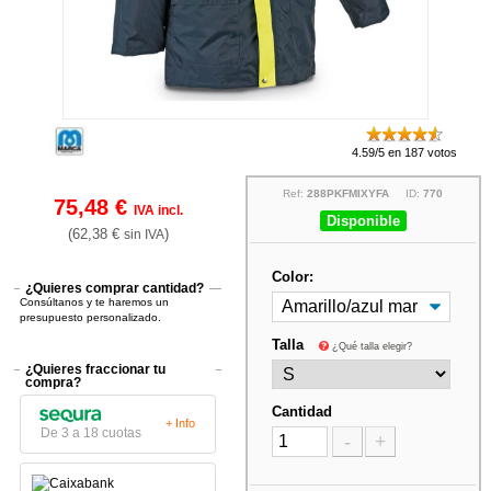
4.59/5 en 187 votos
Ref:
288PKFMIXYFA
ID:
770
75,48 €
IVA incl.
Disponible
(62,38 €
)
sin IVA
Color:
¿Quieres comprar cantidad?
Consúltanos y te haremos un
presupuesto personalizado.
Talla
¿Qué talla elegir?
¿Quieres fraccionar tu
compra?
Cantidad
+ Info
De 3 a 18 cuotas
-
+