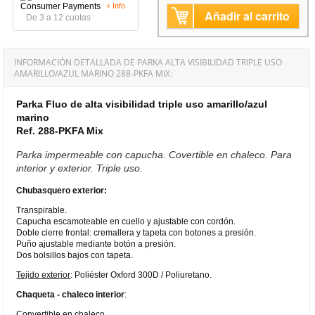
+ Info
Añadir al carrito
De 3 a 12 cuotas
INFORMACIÓN DETALLADA DE PARKA ALTA VISIBILIDAD TRIPLE USO
AMARILLO/AZUL MARINO 288-PKFA MIX:
Parka Fluo de alta visibilidad triple uso amarillo/azul
marino
Ref. 288-PKFA Mix
Parka impermeable con capucha. Covertible en chaleco. Para
interior y exterior. Triple uso.
Chubasquero exterior:
Transpirable.
Capucha escamoteable en cuello y ajustable con cordón.
Doble cierre frontal: cremallera y tapeta con botones a presión.
Puño ajustable mediante botón a presión.
Dos bolsillos bajos con tapeta.
Tejido exterior
: Poliéster Oxford 300D / Poliuretano.
Chaqueta - chaleco interior
:
Convertible en chaleco.