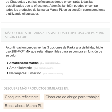
de Chaquetas y parkas reflectantes donde encontrarás todas las
posibilidades que te ofrecemos. Además, también puedes encontrar
todos los productos de la marca Marca PL en su sección correspondiente
o utilizando el buscador.
MÁS OPCIONES DE PARKA ALTA VISIBILIDAD TRIPLE USO 288-PKF* MIX
SEGÚN COLOR:
A continuación puedes ver las 3 opciones de Parka alta visibilidad triple
uso 288-PKF* Mix que están disponibles para su compra en función de
su color:
Amarillo/azul marino
(Ref. 288PKFMIXYFA)
Amarillo/verde
(Ref. 288PKFMIXYFV)
Naranja/azul marino
(Ref. 288PKFMIXNFA)
DESCUBRE MÁS PRODUCTOS SIMILARES EN:
Chaqueta reflectante
Chaqueta de abrigo para trabajar
Ropa laboral Marca PL