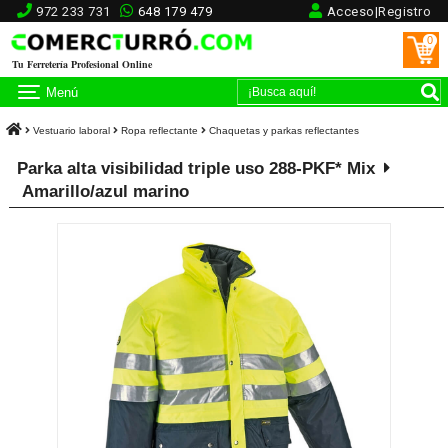
972 233 731
648 179 479
Acceso|Registro
0
Tu Ferretería Profesional Online
Menú
Vestuario laboral
Ropa reflectante
Chaquetas y parkas reflectantes
Parka alta visibilidad triple uso 288-PKF* Mix
Amarillo/azul marino