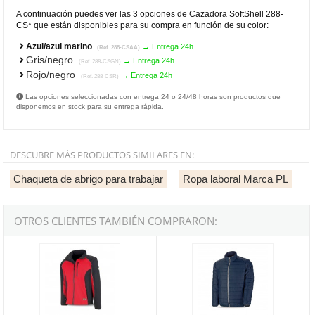
A continuación puedes ver las 3 opciones de Cazadora SoftShell 288-
CS* que están disponibles para su compra en función de su color:
Azul/azul marino
→ Entrega 24h
(Ref. 288-CSAA)
Gris/negro
→ Entrega 24h
(Ref. 288-CSGN)
Rojo/negro
→ Entrega 24h
(Ref. 288-CSR)
Las opciones seleccionadas con entrega 24 o 24/48 horas son productos que
disponemos en stock para su entrega rápida.
DESCUBRE MÁS PRODUCTOS SIMILARES EN:
Chaqueta de abrigo para trabajar
Ropa laboral Marca PL
OTROS CLIENTES TAMBIÉN COMPRARON:
Cazadora SoftShell rojo/negro 288-CSR
Cazadora tipo plumas FREYA Azu