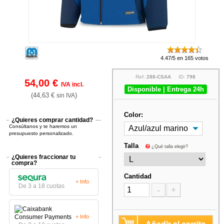
4.47/5 en 165 votos
Ref:
288-CSAA
ID:
798
54,00 €
IVA incl.
Disponible | Entrega 24h
(44,63 €
)
sin IVA
Color:
¿Quieres comprar cantidad?
Consúltanos y te haremos un
presupuesto personalizado.
Talla
¿Qué talla elegir?
¿Quieres fraccionar tu
compra?
Cantidad
+ Info
De 3 a 18 cuotas
-
+
+ Info
Añadir al carrito