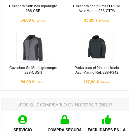
Cazadora SoftShell rojo/negro
Cazadora tipo plumas FREYA
288-CSR
Azul Marino 288-CTPA
54,00 €
35,85 €
IVA incl.
IVA incl.
Cazadora SoftShell gris/negro 288-CSGN
Parka para el frío certificada Azu
Cazadora SoftShell gris/negro
Parka para el frío certificada
288-CSGN
Azul Marino Ref. 288-P342
54,00 €
117,96 €
IVA incl.
IVA incl.
¿POR QUÉ COMPRARLO EN NUESTRA TIENDA?
SERVICIO
COMPRA SEGURA
FACILIDADES EN LA