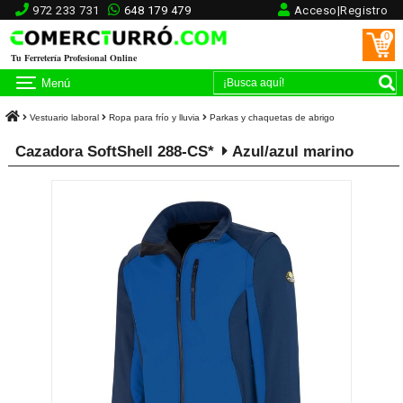
972 233 731
648 179 479
Acceso|Registro
0
Tu Ferretería Profesional Online
Menú
Vestuario laboral
Ropa para frío y lluvia
Parkas y chaquetas de abrigo
Cazadora SoftShell 288-CS*
Azul/azul marino