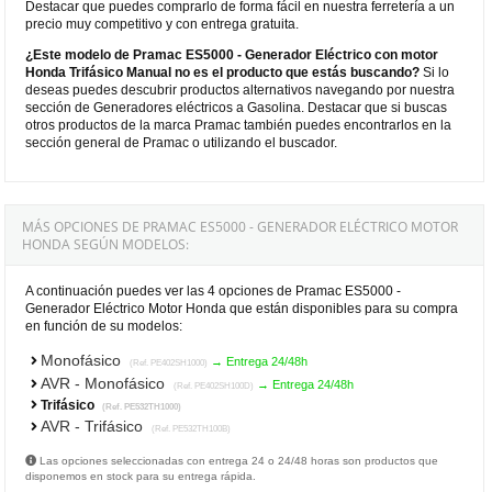
Destacar que puedes comprarlo de forma fácil en nuestra ferretería a un
precio muy competitivo y con entrega gratuita.
¿Este modelo de Pramac ES5000 - Generador Eléctrico con motor
Honda Trifásico Manual no es el producto que estás buscando?
Si lo
deseas puedes descubrir productos alternativos navegando por nuestra
sección de Generadores eléctricos a Gasolina. Destacar que si buscas
otros productos de la marca Pramac también puedes encontrarlos en la
sección general de Pramac o utilizando el buscador.
MÁS OPCIONES DE PRAMAC ES5000 - GENERADOR ELÉCTRICO MOTOR
HONDA SEGÚN MODELOS:
A continuación puedes ver las 4 opciones de Pramac ES5000 -
Generador Eléctrico Motor Honda que están disponibles para su compra
en función de su modelos:
Monofásico
→ Entrega 24/48h
(Ref. PE402SH1000)
AVR - Monofásico
→ Entrega 24/48h
(Ref. PE402SH100D)
Trifásico
(Ref. PE532TH1000)
AVR - Trifásico
(Ref. PE532TH100B)
Las opciones seleccionadas con entrega 24 o 24/48 horas son productos que
disponemos en stock para su entrega rápida.