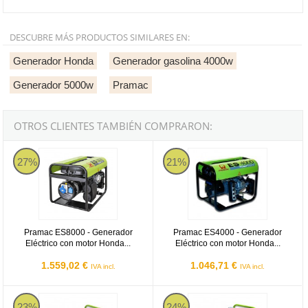
DESCUBRE MÁS PRODUCTOS SIMILARES EN:
Generador Honda
Generador gasolina 4000w
Generador 5000w
Pramac
OTROS CLIENTES TAMBIÉN COMPRARON:
Pramac ES8000 - Generador Eléctrico con motor Honda Monofási
Pramac ES4000 - Generador Eléct
27%
21%
Pramac ES8000 - Generador
Pramac ES4000 - Generador
Eléctrico con motor Honda...
Eléctrico con motor Honda...
1.559,02 €
1.046,71 €
IVA incl.
IVA incl.
Pramac E4000 - Generador Eléctrico Monofásico Motor Honda
Pramac E8000 - Generador Eléctr
23%
24%