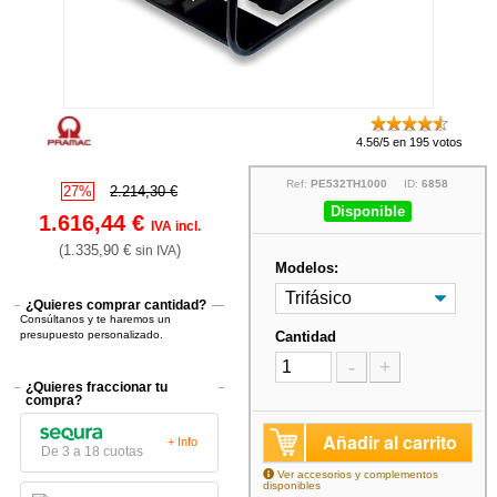
4.56/5 en 195 votos
Ref:
PE532TH1000
ID:
6858
27%
2.214,30 €
Disponible
1.616,44 €
IVA incl.
(1.335,90 €
)
sin IVA
Modelos:
¿Quieres comprar cantidad?
Consúltanos y te haremos un
presupuesto personalizado.
Cantidad
-
+
¿Quieres fraccionar tu
compra?
Añadir al carrito
+ Info
De 3 a 18 cuotas
Ver accesorios y complementos
disponibles