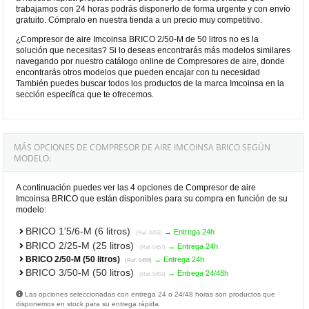
trabajamos con 24 horas podrás disponerlo de forma urgente y con envío
gratuito. Cómpralo en nuestra tienda a un precio muy competitivo.
¿Compresor de aire Imcoinsa BRICO 2/50-M de 50 litros no es la
solución que necesitas? Si lo deseas encontrarás más modelos similares
navegando por nuestro catálogo online de Compresores de aire, donde
encontrarás otros modelos que pueden encajar con tu necesidad
También puedes buscar todos los productos de la marca Imcoinsa en la
sección específica que te ofrecemos.
MÁS OPCIONES DE COMPRESOR DE AIRE IMCOINSA BRICO SEGÚN
MODELO:
A continuación puedes ver las 4 opciones de Compresor de aire
Imcoinsa BRICO que están disponibles para su compra en función de su
modelo:
BRICO 1'5/6-M (6 litros)
→ Entrega 24h
(Ref. 0456)
BRICO 2/25-M (25 litros)
→ Entrega 24h
(Ref. 0457)
BRICO 2/50-M (50 litros)
→ Entrega 24h
(Ref. 0459)
BRICO 3/50-M (50 litros)
→ Entrega 24/48h
(Ref. 0453)
Las opciones seleccionadas con entrega 24 o 24/48 horas son productos que
disponemos en stock para su entrega rápida.