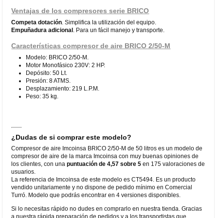
Ventajas de los compresores serie BRICO
Competa dotación
. Simplifica la utilización del equipo.
Empuñadura adicional
. Para un fácil manejo y transporte.
Características compresor de aire BRICO 2/50-M
Modelo: BRICO 2/50-M.
Motor Monofásico 230V: 2 HP.
Depósito: 50 Lt.
Presión: 8 ATMS.
Desplazamiento: 219 L.P.M.
Peso: 35 kg.
¿Dudas de si comprar este modelo?
Compresor de aire Imcoinsa BRICO 2/50-M de 50 litros es un modelo de
compresor de aire de la marca Imcoinsa con muy buenas opiniones de
los clientes, con una
puntuación de 4,57 sobre 5
en 175 valoraciones de
usuarios.
La referencia de Imcoinsa de este modelo es CT5494. Es un producto
vendido unitariamente y no dispone de pedido mínimo en Comercial
Turró. Modelo que podrás encontrar en 4 versiones disponibles.
Si lo necesitas rápido no dudes en comprarlo en nuestra tienda. Gracias
a nuestra rápida preparación de pedidos y a los transportistas que