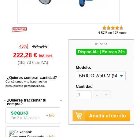
4.57/5 en 175 votos
ID:
5494
45%
404,14 €
Disponible | Entrega 24h
222,28 €
IVA incl.
(183,70 €
)
sin IVA
Modelo:
¿Quieres comprar cantidad?
Consúltanos y te haremos un
presupuesto personalizado.
Cantidad
-
+
¿Quieres fraccionar tu
compra?
Añadir al carrito
+ Info
De 3 a 18 cuotas
+ Info