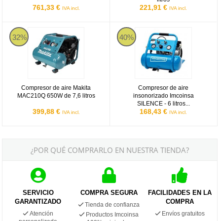
761,33 €
221,91 €
IVA incl.
IVA incl.
Compresor de aire Makita MAC210Q 650W de 7,6 litros
Compresor de aire insonorizado I
32%
40%
Compresor de aire Makita
Compresor de aire
MAC210Q 650W de 7,6 litros
insonorizado Imcoinsa
SILENCE - 6 litros...
399,88 €
168,43 €
IVA incl.
IVA incl.
¿POR QUÉ COMPRARLO EN NUESTRA TIENDA?
SERVICIO
COMPRA SEGURA
FACILIDADES EN LA
GARANTIZADO
COMPRA
Tienda de confianza
Atención
Envíos gratuitos
Productos Imcoinsa