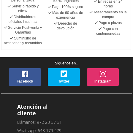
personalizada
100% originales
Entregas en 24
Servicio rápido y
horas
Pago 100% seguro
eficaz
Asesoramiento en la
Más de 60 años de
Distribuidores
compra
experiencia
oficiales Imcoinsa
Pago a plazos
Derecho de
Servicio Post-venta y
devolución
Pago con
Garantías
criptomonedas
Suministro de
accesorios y recambios
Síguenos en...
Facebook
Twitter
Instagram
Atención al
cliente
Llámanos: 972 23 37 31
Whatsapp: 648 179 479