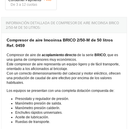
De 3 a 12 cuotas
INFORMACIÓN DETALLADA DE COMPRESOR DE AIRE IMCOINSA BRICO
2/50-M DE 50 LITROS:
Compresor de aire Imcoinsa BRICO 2/50-M de 50 litros
Ref. 0459
Compresor de aire de
acoplamiento directo
de la serie
BRICO
, que es
una gama de compresores muy económicos.
Este compresor de aire representa un equipo ligero y de fácil transporte,
orientado a los aficionados al bricolaje.
Con un correcto dimensionamiento del cabezal y motor eléctrico, ofrecen
una produción de caudal de aire efectivo por encima de los valores
habituales.
Los equipos se presentan con una completa dotación compuesta de:
Presostato y regulador de presión.
Manómetro presión de salida.
Manómetro presión calderín.
Enchufes rápidos universales.
Aceite de lubricación.
Ruedas de transporte.